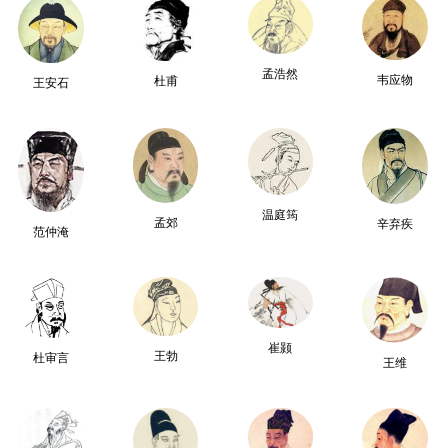
孟浩然
韦应物
杜甫
王安石
温庭筠
孟郊
辛弃疾
范仲淹
崔颢
王勃
杜审言
王维