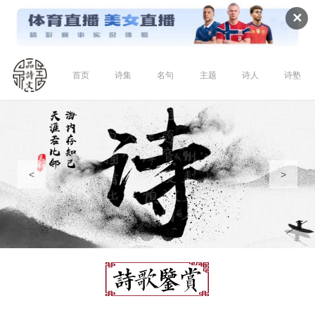
✕
首页
诗集
名句
主题
诗人
诗塾
<
>