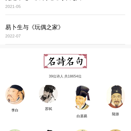
2021-05
易卜生与《玩偶之家》
2022-07
39位诗人 共18654位
苏轼
李白
陆游
白居易