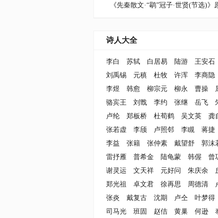
《先秦散文·“鹖”冠子·世贤(节选)
诗人大全
李白
苏轼
白居易
陆游
王安石
刘禹锡
元稹
杜牧
许浑
李商隐
李煜
韩愈
柳宗元
柳永
曹操
骆宾王
刘戬
李约
张继
岳飞
卢纶
郑板桥
杜荀鹤
吴文英
龚
张若虚
李颀
卢照邻
李瞡
蒋捷
李益
张籍
张仲素
戴望舒
郭沫
雷抒雁
普希金
陆龟蒙
韩偓
曾
谢灵运
文天祥
元好问
朱庆余
郑光祖
卓文君
徐再思
周德清
张炎
戴复古
沈期
卢仝
叶梦得
司马光
班固
赵佶
黄巢
何逊