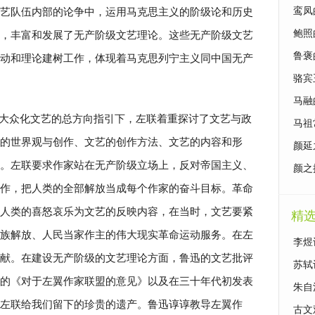
艺队伍内部的论争中，运用马克思主义的阶级论和历史
鸾凤
鲍照
，丰富和发展了无产阶级文艺理论。这些无产阶级文艺
鲁褒
动和理论建树工作，体现着马克思列宁主义同中国无产
骆宾
马融
大众化文艺的总方向指引下，左联着重探讨了文艺与政
马祖
的世界观与创作、文艺的创作方法、文艺的内容和形
颜延
。左联要求作家站在无产阶级立场上，反对帝国主义、
颜之
作，把人类的全部解放当成每个作家的奋斗目标。革命
人类的喜怒哀乐为文艺的反映内容，在当时，文艺要紧
精
族解放、人民当家作主的伟大现实革命运动服务。在左
李煜
献。在建设无产阶级的文艺理论方面，鲁迅的文艺批评
苏轼
的《对于左翼作家联盟的意见》以及在三十年代初发表
朱自
左联给我们留下的珍贵的遗产。鲁迅谆谆教导左翼作
古文