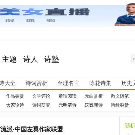
主题
诗人
诗塾
诗大全
诗词赏析
至理名言
咏花诗集
历史
作品鉴赏
文学评论
童话阅读
元曲赏析
散文随笔
大家论诗
诗词研究
元明清诗
汉魏朝诗
诗经鉴赏
随
与流派·中国左翼作家联盟