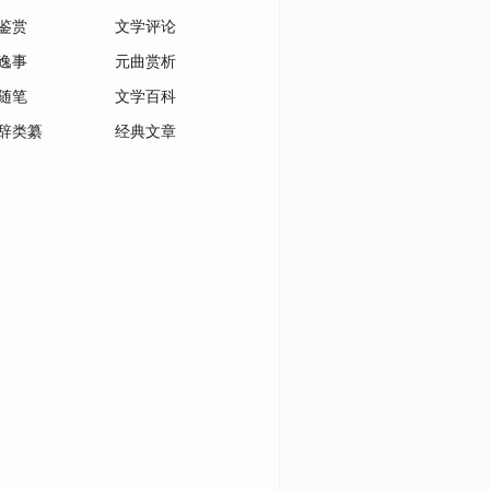
鉴赏
文学评论
逸事
元曲赏析
随笔
文学百科
辞类纂
经典文章