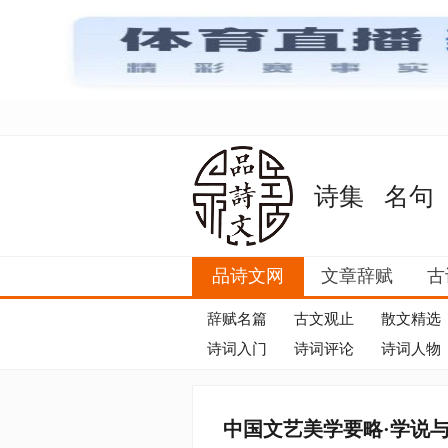
诗集
名句
品诗文网
文章辞赋
古
辞赋名篇
古文观止
散文精选
诗词入门
诗词评论
诗词人物
中国文艺美学要略·学说