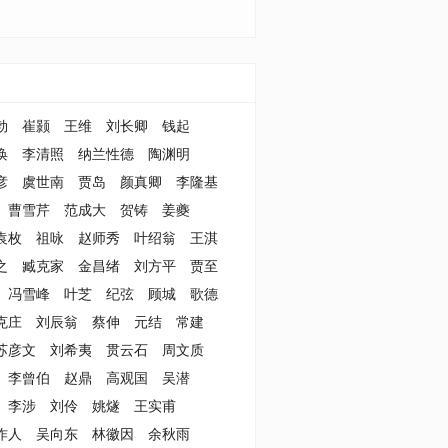
勃
崔颢
王维
刘长卿
钱起
涣
李清照
纳兰性德
陶渊明
彦
虞世南
贾岛
颜真卿
李隆基
曹雪芹
范成大
贺铸
姜夔
袁枚
祖咏
赵师秀
叶绍翁
王淇
之
臧克家
金昌绪
刘方平
贾至
冯雪峰
叶芝
纪弦
顾城
歌德
克庄
刘辰翁
蔡伸
元结
常建
苏彦文
刘希夷
贯云石
周文质
李曾伯
赵鼎
高观国
吴潜
李涉
刘伶
姚燧
王实甫
作人
吴向东
林徽因
余秋雨