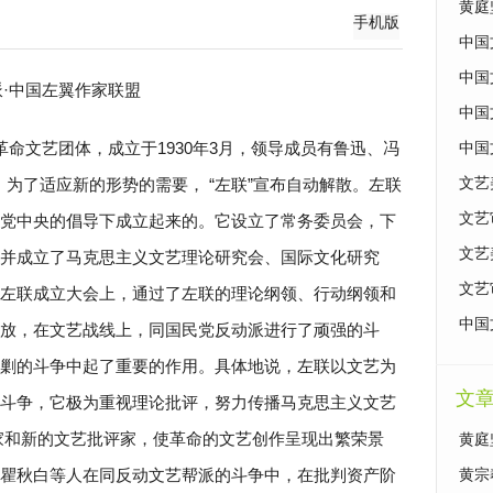
黄庭
手机版
中国
中国
派·中国左翼作家联盟
中国
革命文艺团体，成立于1930年3月，领导成员有鲁迅、冯
中国
年，为了适应新的形势的需要， “左联”宣布自动解散。左联
文艺
文艺
党中央的倡导下成立起来的。它设立了常务委员会，下
文艺
并成立了马克思主义文艺理论研究会、国际文化研究
文艺
左联成立大会上，通过了左联的理论纲领、行动纲领和
中国
放，在文艺战线上，同国民党反动派进行了顽强的斗
剿的斗争中起了重要的作用。具体地说，左联以文艺为
文
斗争，它极为重视理论批评，努力传播马克思主义文艺
家和新的文艺批评家，使革命的文艺创作呈现出繁荣景
黄庭
瞿秋白等人在同反动文艺帮派的斗争中，在批判资产阶
黄宗