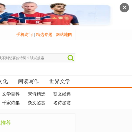
✕
手机访问
|
精选专题
|
网站地图
文化
阅读写作
世界文学
文学百科
宋诗精选
骈文经典
千家诗集
杂文鉴赏
名诗鉴赏
机推荐