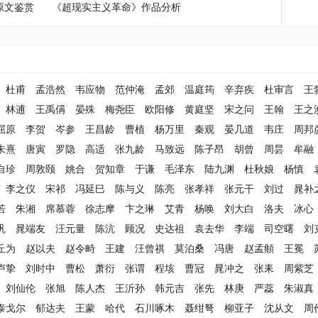
》原文鉴赏
《超现实主义革命》作品分析
杜甫
孟浩然
韦应物
范仲淹
孟郊
温庭筠
辛弃疾
杜审言
王
林逋
王禹偁
晏殊
梅尧臣
欧阳修
黄庭坚
宋之问
王翰
王之
屈原
李贺
岑参
王昌龄
曹植
杨万里
秦观
晏几道
韦庄
周邦
朱熹
唐寅
罗隐
高适
张九龄
马致远
陈子昂
胡曾
周昙
牟融
自珍
周敦颐
姚合
贺知章
于谦
毛泽东
陆九渊
杜秋娘
杨慎
李之仪
宋祁
冯延巳
陈与义
陈亮
张孝祥
张元干
刘过
晁补
若
朱湘
席慕蓉
徐志摩
卞之琳
艾青
杨唤
刘大白
洛夫
冰心
巩
晁端友
汪元量
陈沆
顾况
史达祖
袁去华
李端
司空曙
刘
丘为
赵以夫
赵令畤
王建
汪曾祺
莫泊桑
冯唐
赵孟頫
王冕
卢挚
刘时中
曹松
萧衍
张谓
程垓
曹冠
晁冲之
张耒
周紫芝
刘仙伦
张旭
陈人杰
王沂孙
韩元吉
张先
林庚
严蕊
朱淑真
泰戈尔
郁达夫
王蒙
哈代
石川啄木
聂绀弩
柳亚子
沈从文
周