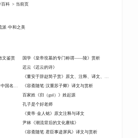
学百科
> 当前页
流派·中和之美
散文鉴赏
国学《皇帝坟墓的专门称谓——陵》赏析
迟云《迟云的诗》
《董安于辞赵简子赏》原文、注释、译文、赏析
金其《全上古三代秦汉三国六朝文》中国名著简介
《容斋随笔·汉重苏子卿》译文与赏析
百家姓《归（guī）》姓起源
孔子是个好老师
《黄帝·金人铭》原文注释与译文
尹林《潮流背后的文化赓续》
《容斋随笔·君臣事迹屏风》译文与赏析