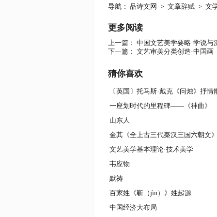
导航：
品诗文网
>
文章辞赋
>
文
更多阅读
上一篇：
中国文艺美学要略·学说与
下一篇：
文艺审美分类创造·中国画
猜你喜欢
〔英国〕托马斯·戴克《问烛》抒情
一座划时代的里程碑——《神曲》
山东人
文艺美学基本理论·技术美学
韦应物
默祷
百家姓《靳（jìn）》姓起源
中国经济大布局