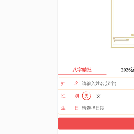
八字精批
2026
姓 名
性 别
男
女
生 日