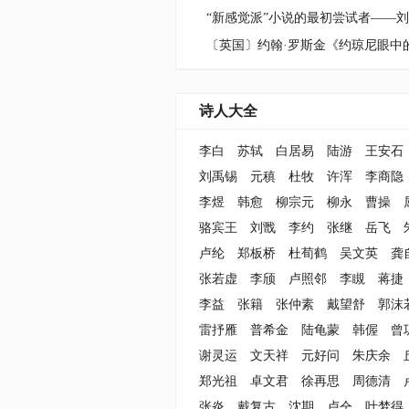
“新感觉派”小说的最初尝试者——
诗人大全
李白
苏轼
白居易
陆游
王安石
刘禹锡
元稹
杜牧
许浑
李商隐
李煜
韩愈
柳宗元
柳永
曹操
骆宾王
刘戬
李约
张继
岳飞
卢纶
郑板桥
杜荀鹤
吴文英
龚
张若虚
李颀
卢照邻
李瞡
蒋捷
李益
张籍
张仲素
戴望舒
郭沫
雷抒雁
普希金
陆龟蒙
韩偓
曾
谢灵运
文天祥
元好问
朱庆余
郑光祖
卓文君
徐再思
周德清
张炎
戴复古
沈期
卢仝
叶梦得