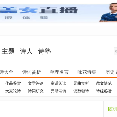
主题
诗人
诗塾
诗大全
诗词赏析
至理名言
咏花诗集
历史
作品鉴赏
文学评论
童话阅读
元曲赏析
散文随笔
大家论诗
诗词研究
元明清诗
汉魏朝诗
诗经鉴赏
随