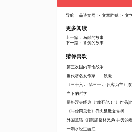
导航：
品诗文网
>
文章辞赋
>
文
更多阅读
上一篇：
马融的故事
下一篇：
鲁褒的故事
猜你喜欢
第三次国内革命战争
当代著名女作家——铁凝
《三十六计·第三十计·反客为主》
当下的哲学
屠格涅夫经典《“绞死他！”》作品赏
《与你同茁壮》乔忠延散文赏析
一滴水经过丽江