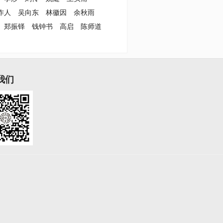
作人
吴向东
林徽因
余秋雨
郑振铎
钱钟书
高启
陈师道
我们