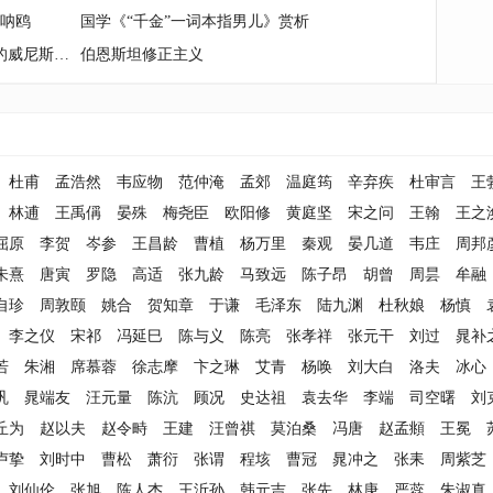
刘呐鸥
国学《“千金”一词本指男儿》赏析
〔英国〕约翰·罗斯金《约琼尼眼中的威尼斯》抒情散文鉴赏
伯恩斯坦修正主义
杜甫
孟浩然
韦应物
范仲淹
孟郊
温庭筠
辛弃疾
杜审言
王
林逋
王禹偁
晏殊
梅尧臣
欧阳修
黄庭坚
宋之问
王翰
王之
屈原
李贺
岑参
王昌龄
曹植
杨万里
秦观
晏几道
韦庄
周邦
朱熹
唐寅
罗隐
高适
张九龄
马致远
陈子昂
胡曾
周昙
牟融
自珍
周敦颐
姚合
贺知章
于谦
毛泽东
陆九渊
杜秋娘
杨慎
李之仪
宋祁
冯延巳
陈与义
陈亮
张孝祥
张元干
刘过
晁补
若
朱湘
席慕蓉
徐志摩
卞之琳
艾青
杨唤
刘大白
洛夫
冰心
巩
晁端友
汪元量
陈沆
顾况
史达祖
袁去华
李端
司空曙
刘
丘为
赵以夫
赵令畤
王建
汪曾祺
莫泊桑
冯唐
赵孟頫
王冕
卢挚
刘时中
曹松
萧衍
张谓
程垓
曹冠
晁冲之
张耒
周紫芝
刘仙伦
张旭
陈人杰
王沂孙
韩元吉
张先
林庚
严蕊
朱淑真