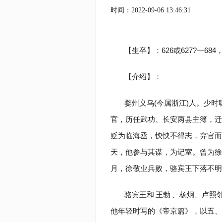
时间：2022-09-06 13:46:31
【生卒】：626或627?—684
【介绍】：
婺州义乌(今属浙江)人。少时
官，历任武功、长安两县主簿，迁
贬为临海丞，怏怏不得志，弃官而去
天，他参与其谋，为记室。曾为徐
月，徐敬业兵败，骆宾王下落不明
骆宾王和
王勃
、杨炯、卢照邻
他年轻时写的《帝京篇》，以五、