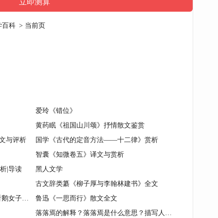
学百科
> 当前页
爱玲《错位》
黄药眠《祖国山川颂》抒情散文鉴赏
原文与评析
国学《古代的定音方法——十二律》赏析
智囊《知微卷五》译文与赏析
析|导读
黑人文学
古文辞类纂《柳子厚与李翰林建书》全文
外国童话《[德国]格林兄弟·井旁的看鹅女子》鉴赏
鲁迅《一思而行》散文全文
落落焉的解释？落落焉是什么意思？描写人的词语