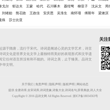
泰戈尔
郁达夫
王蒙
哈代
石川啄木
聂绀弩
柳亚子
沈从文
周
刘绪贻
熊召政
王政佳
安庆恩
吴淮生
南怀瑾
傅斯年
梁漱溟
曼殊
莎士比亚
关注
起源于隋唐，流行于宋代。诗词是阐述心灵的文学艺术，诗言
诗词文化是世界文化文学上最独特而美好的表现形式和文学遗
其它任何语言所没有和不能的。诗词之美，止于臻美。品诗文
中华文明。
关于我们
|
免责声明
|
隐私声明
|
版权声明
|
网站动态
提供
全唐诗库
,
全宋词库
,
诗词意象
,
诗集大全
,
诗词名句
,
辞章典故
,
诗人大全
CopyRight © 2016
品诗文网
All Rights Reserved. 浙ICP备18034563号