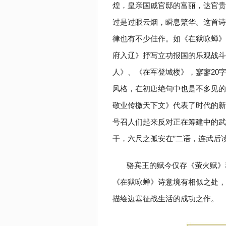
煌，皇亲国戚官邸的富丽，达官贵
过是过眼云烟，瞬息繁华。这首诗
律也有不少佳作。如《在狱咏蝉》
府入辽》抒写立功报国的乐观战斗
人》、《在军登城楼》，寥寥20
风格，在初唐绝句中也是不多见的
敬业传檄天下文》代表了时代的新
号召人们起来反对正在筹建中的武
干，六尺之孤安在”二语，连武后
骆宾王的赋今仅存《萤火赋》
《在狱咏蝉》诗意境有相似之处，
描绘边塞征战生活的成功之作。