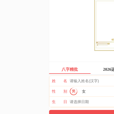
八字精批
2026
姓 名
性 别
男
女
生 日