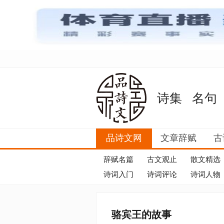
诗集
名句
品诗文网
文章辞赋
古
辞赋名篇
古文观止
散文精选
诗词入门
诗词评论
诗词人物
骆宾王的故事