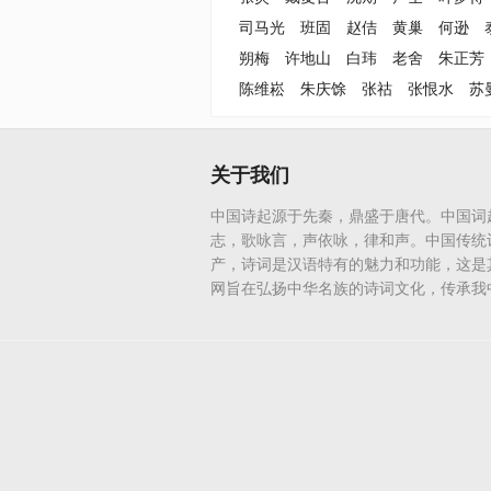
司马光
班固
赵佶
黄巢
何逊
朔梅
许地山
白玮
老舍
朱正芳
陈维崧
朱庆馀
张祜
张恨水
苏
关于我们
中国诗起源于先秦，鼎盛于唐代。中国词
志，歌咏言，声依咏，律和声。中国传统
产，诗词是汉语特有的魅力和功能，这是
网旨在弘扬中华名族的诗词文化，传承我