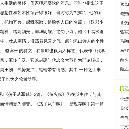
人生活的奢侈，倡家狎邪宴饮的淫乐。同时也指出这不
鸾凤
思想性和艺术性综合得很好，当时称为“绝唱”。他的五
鲍照
，托物寄兴，感慨深微，是脍炙人口的名篇；《送郑少
鲁褒
精神，格高韵美，词华朗耀。绝句小诗，如《于易水送
骆宾
字中，壮志豪情，激荡着风云之气，颇能见出诗人的个性
马融
。
骆宾王
的骈文，在当时也很为人称道。代表作《代李
马祖
风，流传广泛。它以封建时代忠义大节作为理论根据，
颜延
颜之
周王朝，气势充沛，笔端带有情感。其中“一抔之土未
读了也为之耸然动容。
精
和《荡子从军赋》2篇。《萤火赋》为在狱中作，与其
李煜
而情调更为凄苦。《荡子从军赋》，是现存赋中第一篇
苏轼
朱自
古文