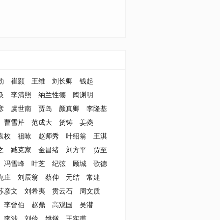
勃
崔颢
王维
刘长卿
钱起
涣
李清照
纳兰性德
陶渊明
彦
虞世南
贾岛
颜真卿
李隆基
曹雪芹
范成大
贺铸
姜夔
袁枚
祖咏
赵师秀
叶绍翁
王淇
之
臧克家
金昌绪
刘方平
贾至
冯雪峰
叶芝
纪弦
顾城
歌德
克庄
刘辰翁
蔡伸
元结
常建
苏彦文
刘希夷
贯云石
周文质
李曾伯
赵鼎
高观国
吴潜
李涉
刘伶
姚燧
王实甫