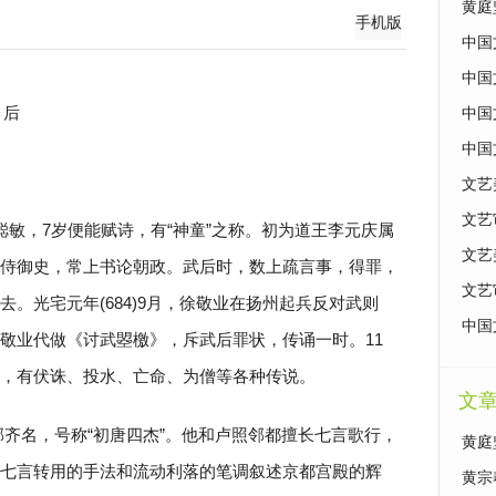
黄庭
手机版
中国
中国
，后
中国
中国
文艺
文艺
聪敏，7岁便能赋诗，有“神童”之称。初为道王李元庆属
文艺
侍御史，常上书论朝政。武后时，数上疏言事，得罪，
文艺
。光宅元年(684)9月，徐敬业在扬州起兵反对武则
中国
敬业代做《讨武曌檄》，斥武后罪状，传诵一时。11
，有伏诛、投水、亡命、为僧等各种传说。
文
齐名，号称“初唐四杰”。他和卢照邻都擅长七言歌行，
黄庭
七言转用的手法和流动利落的笔调叙述京都宫殿的辉
黄宗