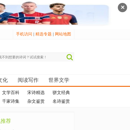
✕
手机访问
|
精选专题
|
网站地图
文化
阅读写作
世界文学
文学百科
宋诗精选
骈文经典
千家诗集
杂文鉴赏
名诗鉴赏
机推荐