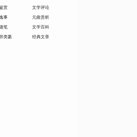
鉴赏
文学评论
逸事
元曲赏析
随笔
文学百科
辞类纂
经典文章