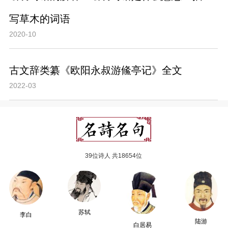
写草木的词语
2020-10
古文辞类纂《欧阳永叔游鯈亭记》全文
2022-03
39位诗人 共18654位
苏轼
李白
陆游
白居易