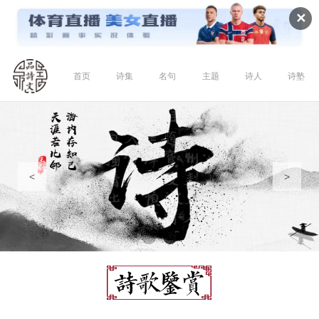
✕
首页
诗集
名句
主题
诗人
诗塾
<
>