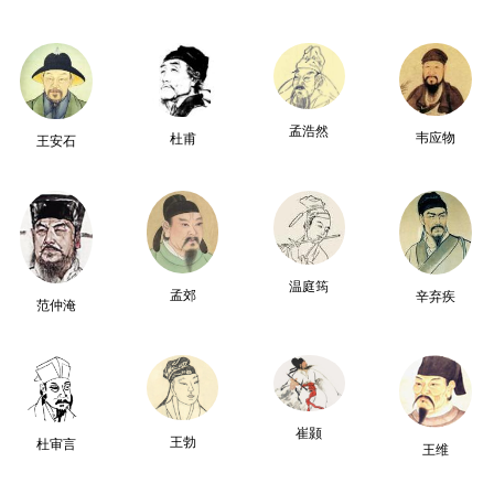
孟浩然
韦应物
杜甫
王安石
温庭筠
孟郊
辛弃疾
范仲淹
崔颢
王勃
杜审言
王维