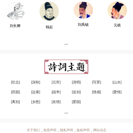
刘禹锡
元稹
刘长卿
钱起
...
[壮志]
[深秋]
[元宵]
[清明]
[写景]
[山水]
[田园]
[边塞]
[战争]
[送别]
[情感]
[爱情]
[离别]
[乡愁]
[友情]
[爱国]
...
关于我们
免责声明
隐私声明
版权声明
网站动态