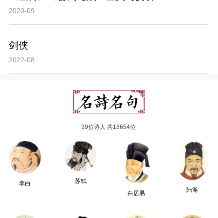
2020-09
剑侠
2022-08
39位诗人 共18654位
苏轼
李白
陆游
白居易