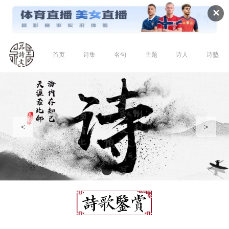
✕
首页
诗集
名句
主题
诗人
诗塾
<
>