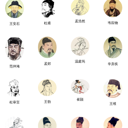
孟浩然
韦应物
杜甫
王安石
温庭筠
孟郊
辛弃疾
范仲淹
崔颢
王勃
杜审言
王维