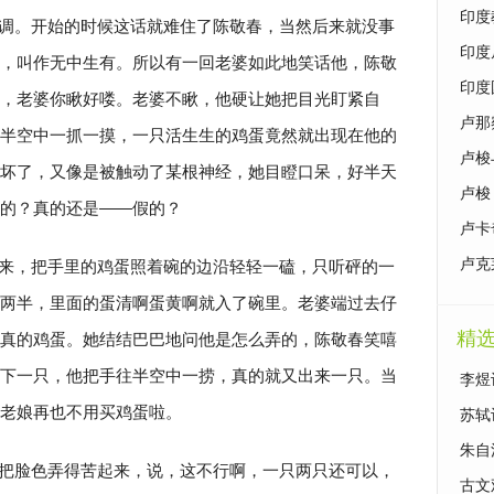
印度
调。开始的时候这话就难住了陈敬春，当然后来就没事
印度
，叫作无中生有。所以有一回老婆如此地笑话他，陈敬
印度
，老婆你瞅好喽。老婆不瞅，他硬让她把目光盯紧自
卢那
半空中一抓一摸，一只活生生的鸡蛋竟然就出现在他的
卢梭
坏了，又像是被触动了某根神经，她目瞪口呆，好半天
卢梭
来的？真的还是——假的？
卢卡
卢克
来，把手里的鸡蛋照着碗的边沿轻轻一磕，只听砰的一
两半，里面的蛋清啊蛋黄啊就入了碗里。老婆端过去仔
精
真的鸡蛋。她结结巴巴地问他是怎么弄的，陈敬春笑嘻
下一只，他把手往半空中一捞，真的就又出来一只。当
李煜
，老娘再也不用买鸡蛋啦。
苏轼
朱自
把脸色弄得苦起来，说，这不行啊，一只两只还可以，
古文