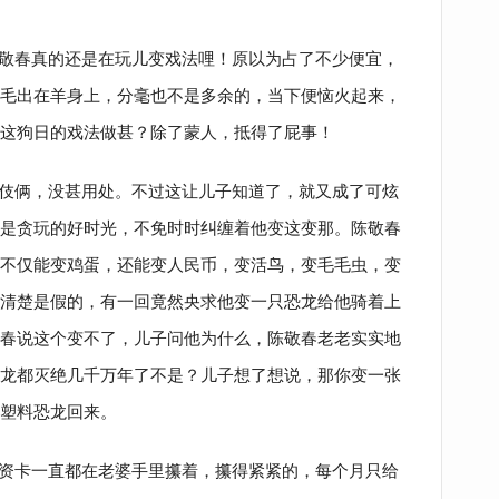
敬春真的还是在玩儿变戏法哩！原以为占了不少便宜，
毛出在羊身上，分毫也不是多余的，当下便恼火起来，
这狗日的戏法做甚？除了蒙人，抵得了屁事！
伎俩，没甚用处。不过这让儿子知道了，就又成了可炫
是贪玩的好时光，不免时时纠缠着他变这变那。陈敬春
不仅能变鸡蛋，还能变人民币，变活鸟，变毛毛虫，变
清楚是假的，有一回竟然央求他变一只恐龙给他骑着上
春说这个变不了，儿子问他为什么，陈敬春老老实实地
龙都灭绝几千万年了不是？儿子想了想说，那你变一张
只塑料恐龙回来。
资卡一直都在老婆手里攥着，攥得紧紧的，每个月只给