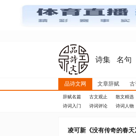
诗集
名句
品诗文网
文章辞赋
古
辞赋名篇
古文观止
散文精选
诗词入门
诗词评论
诗词人物
凌可新《没有传奇的春天