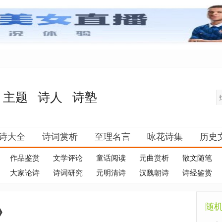
主题
诗人
诗塾
诗大全
诗词赏析
至理名言
咏花诗集
历史
作品鉴赏
文学评论
童话阅读
元曲赏析
散文随笔
大家论诗
诗词研究
元明清诗
汉魏朝诗
诗经鉴赏
随
》