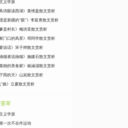
主义学派
具诗眼读西湖》黄维盈散文赏析
团是新疆的“眼”》李延青散文赏析
爹是村长》梅洪亚散文赏析
家门口的风景》邓同学散文赏析
要说话》宋子烨散文赏析
抽烟者说抽烟》施建石散文赏析
孤独的美食家》杨涵淄散文赏析
下雨的天》山岚散文赏析
疯”娘》立夏散文赏析
章荟萃
主义学派
第一次不合作运动