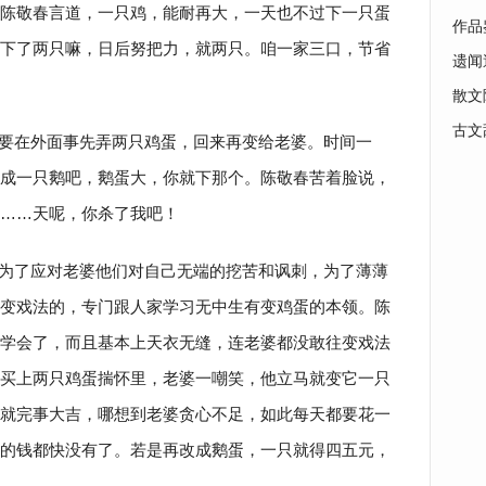
陈敬春言道，一只鸡，能耐再大，一天也不过下一只蛋
作品
下了两只嘛，日后努把力，就两只。咱一家三口，节省
遗闻
散文
古文
要在外面事先弄两只鸡蛋，回来再变给老婆。时间一
成一只鹅吧，鹅蛋大，你就下那个。陈敬春苦着脸说，
蛋……天呢，你杀了我吧！
为了应对老婆他们对自己无端的挖苦和讽刺，为了薄薄
变戏法的，专门跟人家学习无中生有变鸡蛋的本领。陈
学会了，而且基本上天衣无缝，连老婆都没敢往变戏法
买上两只鸡蛋揣怀里，老婆一嘲笑，他立马就变它一只
就完事大吉，哪想到老婆贪心不足，如此每天都要花一
的钱都快没有了。若是再改成鹅蛋，一只就得四五元，