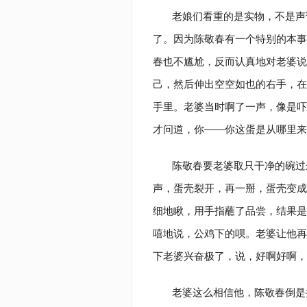
老娘们看重的是实物，不是声
了。因为陈敬春有一个特别的本事
春也不尴尬，反而认真地对老婆说
己，然后伸出空空如也的右手，在
手里。老婆当时啊了一声，像是吓
才问道，你——你这蛋是从哪里
陈敬春要老婆取只干净的碗过
声，蛋壳裂开，再一掰，蛋壳变成
细地瞅，用手指蘸了品尝，结果是
嘻地说，公鸡下的呗。老婆让他再
下老婆兴奋极了，说，好啊好啊
老婆这么相信他，陈敬春倒是