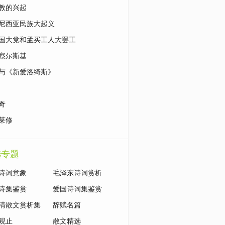
教的兴起
尼西亚民族大起义
国大党和孟买工人大罢工
察尔斯基
与《新爱洛绮斯》
奇
莱修
选专题
诗词意象
毛泽东诗词赏析
诗集鉴赏
爱国诗词集鉴赏
清散文赏析集
辞赋名篇
观止
散文精选