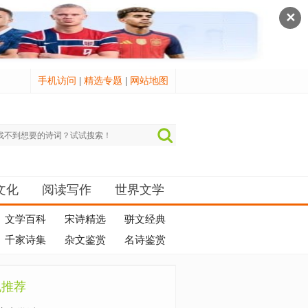
✕
手机访问
|
精选专题
|
网站地图
文化
阅读写作
世界文学
文学百科
宋诗精选
骈文经典
千家诗集
杂文鉴赏
名诗鉴赏
机推荐