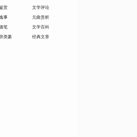
鉴赏
文学评论
逸事
元曲赏析
随笔
文学百科
辞类纂
经典文章