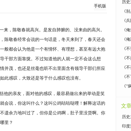
历史
手机版
《别
《兵
一来，陈敬春就高兴。是发自肺腑的、没来由的高兴。
《俺
，陈敬春经常会说的一句话是，冬天来到了，春天还会
《俺
一般都会认为他是一个有情怀、有理想，甚至有远大抱
《不
《不
导干部方面靠拢。不过知道他的人就一定不会这么想
《不
情并茂，也还是丝毫也听不出里面含有领导干部们所应
《不
如此感叹，大致还是等于什么感叹也没有。
《“
括他的亲友，面对他的感叹，最容易做出来的举动是笑
就会说，你这叫什么？这叫公鸡咕咕哒哩！解释这话的
文
不遗余力地叫过了，但你是公鸡啊，肚子里没货啊。你
历史
哪里？
印度