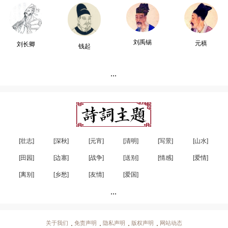
刘禹锡
元稹
刘长卿
钱起
...
[壮志]
[深秋]
[元宵]
[清明]
[写景]
[山水]
[田园]
[边塞]
[战争]
[送别]
[情感]
[爱情]
[离别]
[乡愁]
[友情]
[爱国]
...
关于我们
免责声明
隐私声明
版权声明
网站动态