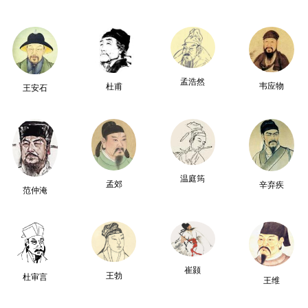
孟浩然
韦应物
杜甫
王安石
温庭筠
孟郊
辛弃疾
范仲淹
崔颢
王勃
杜审言
王维