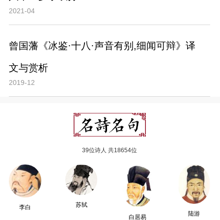
2021-04
曾国藩《冰鉴·十八·声音有别,细闻可辩》译
文与赏析
2019-12
39位诗人 共18654位
苏轼
李白
陆游
白居易