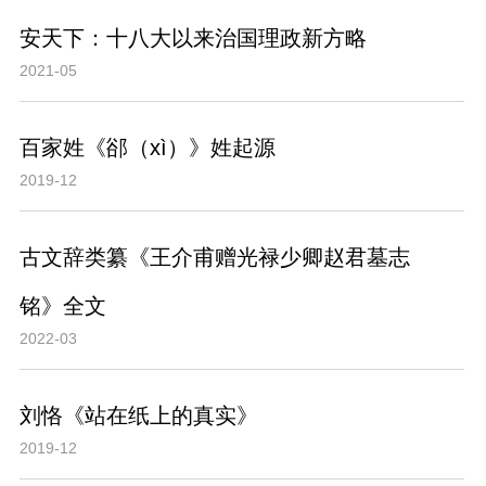
安天下：十八大以来治国理政新方略
2021-05
百家姓《郤（xì）》姓起源
2019-12
古文辞类纂《王介甫赠光禄少卿赵君墓志
铭》全文
2022-03
刘恪《站在纸上的真实》
2019-12