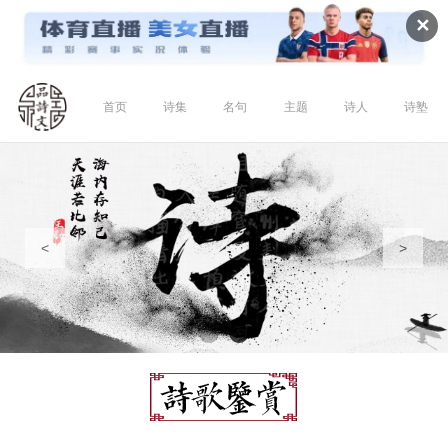
✕
首页
诗集
名句
主题
诗人
诗塾
<
>