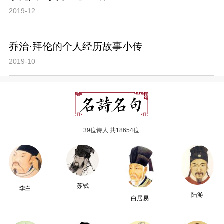
2019-12
乔治·拜伦的个人经历故事小传
2019-10
39位诗人 共18654位
苏轼
李白
陆游
白居易