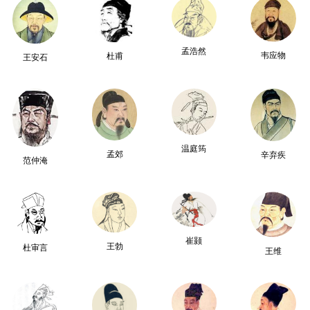
孟浩然
韦应物
杜甫
王安石
温庭筠
孟郊
辛弃疾
范仲淹
崔颢
王勃
杜审言
王维