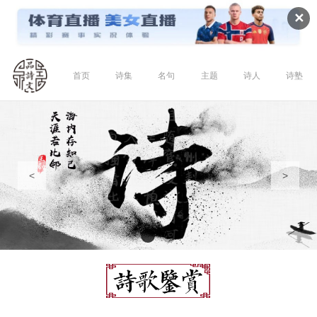
✕
首页
诗集
名句
主题
诗人
诗塾
<
>