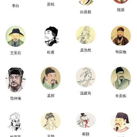
苏轼
李白
陆游
白居易
孟浩然
韦应物
杜甫
王安石
温庭筠
孟郊
辛弃疾
范仲淹
崔颢
王勃