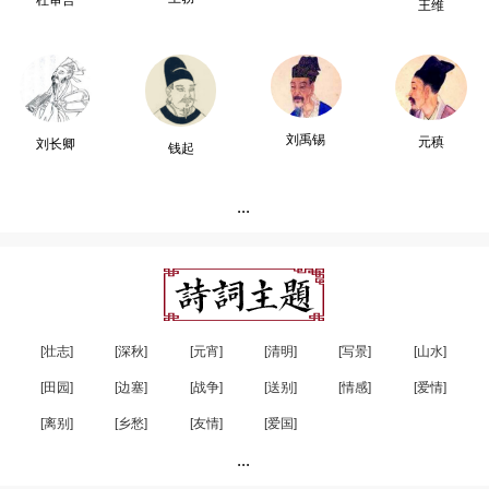
杜审言
王维
刘禹锡
元稹
刘长卿
钱起
...
[壮志]
[深秋]
[元宵]
[清明]
[写景]
[山水]
[田园]
[边塞]
[战争]
[送别]
[情感]
[爱情]
[离别]
[乡愁]
[友情]
[爱国]
...