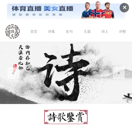
✕
首页
诗集
名句
主题
诗人
诗塾
<
>