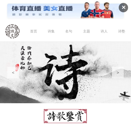
✕
首页
诗集
名句
主题
诗人
诗塾
<
>