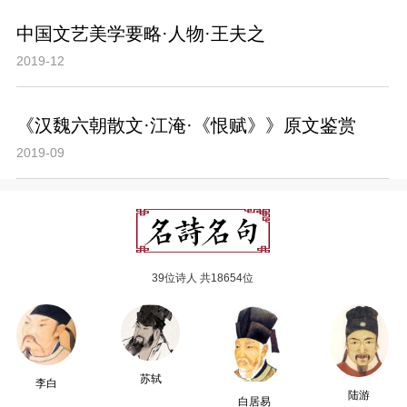
中国文艺美学要略·人物·王夫之
2019-12
《汉魏六朝散文·江淹·《恨赋》》原文鉴赏
2019-09
39位诗人 共18654位
苏轼
李白
陆游
白居易