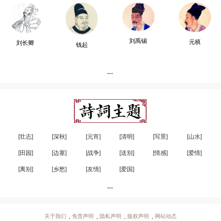
刘禹锡
元稹
刘长卿
钱起
...
[壮志]
[深秋]
[元宵]
[清明]
[写景]
[山水]
[田园]
[边塞]
[战争]
[送别]
[情感]
[爱情]
[离别]
[乡愁]
[友情]
[爱国]
...
关于我们
免责声明
隐私声明
版权声明
网站动态