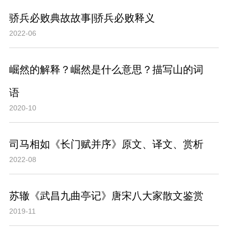
骄兵必败典故故事|骄兵必败释义
2022-06
崛然的解释？崛然是什么意思？描写山的词
语
2020-10
司马相如《长门赋并序》原文、译文、赏析
2022-08
苏辙《武昌九曲亭记》唐宋八大家散文鉴赏
2019-11