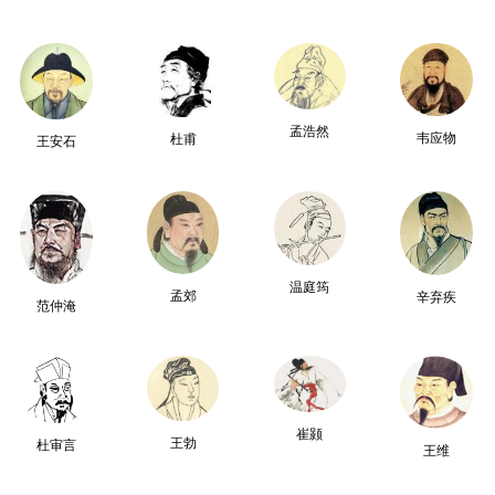
孟浩然
韦应物
杜甫
王安石
温庭筠
孟郊
辛弃疾
范仲淹
崔颢
王勃
杜审言
王维