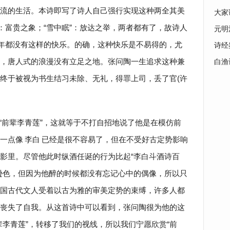
流的生活。本诗即写了诗人自己强行实现这种两全其美
大家
：富贵之象；“雪中眠”：放达之举，两者都有了，故诗人
元明
万年都没有这样的快乐。的确，这种快乐是不易得的，尤
诗经
，唐人式的浪漫没有立足之地。张问陶一生追求这种兼
白渔
终于被视为书生结习未除、无礼，得罪上司，丢了官(许
“前辈李青莲”，这就等于不打自招地说了他是在模仿前
一点像
李白
已经是很不容易了，但在不受好古定势影响
影里。尽管他此时纵酒任诞的行为比起“李白斗酒诗百
逊色，但因为他醉的时候都没有忘记心中的偶像，所以只
国古代文人受着以古为雅的审美定势的束缚，许多人都
丧失了自我。从这首诗中可以看到，张问陶很为他的这
辈李青莲”，转移了我们的视线，所以我们宁愿欣赏“前