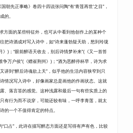
国朝先正事略》卷四十四说张问陶“有‘青莲再世’之目”，
成的。
求方面的某些特征外，也可从中看到他创作上的某种个
往把诗酒成对写入诗中，如“诗来蓬勃疑天助，愁到玲珑
月》)；“眼前醉语天收去，别后诗情梦补来”(《又一首答
谁争万户侯”(《赠崔荆州》)；“酒为恶醉停杯早，诗为求
中又讲到“醉后诗魂欲上天”，似乎他的生活内容狭窄到只
诗情况写入诗中，好像画家总是画他的作画状态。这就
露、落言筌的感觉。这种浅露和最后一句有些实质上的
只有行为而不说穿，可能还较有味，一呼李青莲，就太
诗的一个不值得肯定的特点。
的“口占”，此诗在描写醉态方面还是写得有声有色，比较