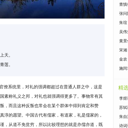
的激
查慎
西农
张问
生活
朱瑄
虐的
吴伟
黄景
郁心
宋湘
上天。
岁不
金农
青莲。
施闰
官僚系统里，对礼的强调都超过在普通人群之中，这是
精
国素称礼义之邦，对礼也就强调得更多了。事物常有其
李煜
叛，而且这种反叛也常会在某个群体中得到肯定和赞
苏轼
真淳的愿望。中国古代有儒家，有道家，礼是儒家的，
朱自
谨，从道不免贫穷，所以比较理想的就是亦儒亦道，既
诗词