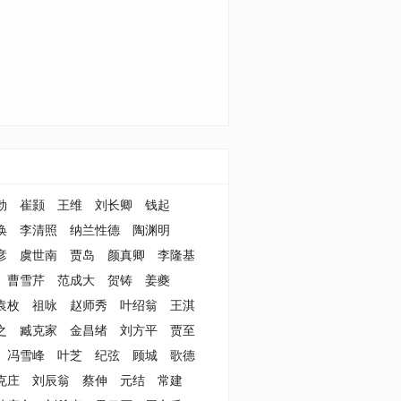
勃
崔颢
王维
刘长卿
钱起
涣
李清照
纳兰性德
陶渊明
彦
虞世南
贾岛
颜真卿
李隆基
曹雪芹
范成大
贺铸
姜夔
袁枚
祖咏
赵师秀
叶绍翁
王淇
之
臧克家
金昌绪
刘方平
贾至
冯雪峰
叶芝
纪弦
顾城
歌德
克庄
刘辰翁
蔡伸
元结
常建