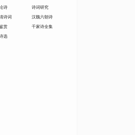
论诗
诗词研究
清诗词
汉魏六朝诗
鉴赏
千家诗全集
诗选