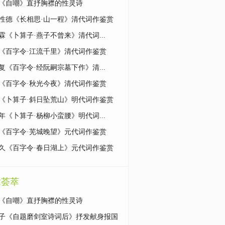
《自嘲》直抒胸襟的性灵诗
性德《长相思·山一程》清代词作鉴赏
霖《卜算子·燕子不曾来》清代词...
《百字令·江流千里》清代词作鉴赏
复《百字令·经阮嗣宗墓下作》清...
《百字令·秋光今夜》清代词作鉴赏
《卜算子·斜日坠荒山》明代词作鉴赏
年《卜算子·杨柳小蛮腰》明代词...
《百字令·芜城晚望》元代词作鉴赏
久《百字令·春日湖上》元代词作鉴赏
章荟萃
《自嘲》直抒胸襟的性灵诗
子《自题磨剑室诗词后》抒发献身报国