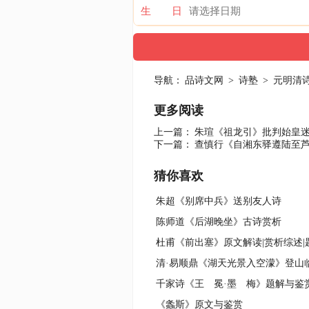
生 日
导航：
品诗文网
>
诗塾
>
元明清
更多阅读
上一篇：
朱瑄《祖龙引》批判始皇
下一篇：
查慎行《自湘东驿遵陆至
猜你喜欢
朱超《别席中兵》送别友人诗
陈师道《后湖晚坐》古诗赏析
杜甫《前出塞》原文解读|赏析综述|
千家诗《王 冕·墨 梅》题解与鉴
《螽斯》原文与鉴赏