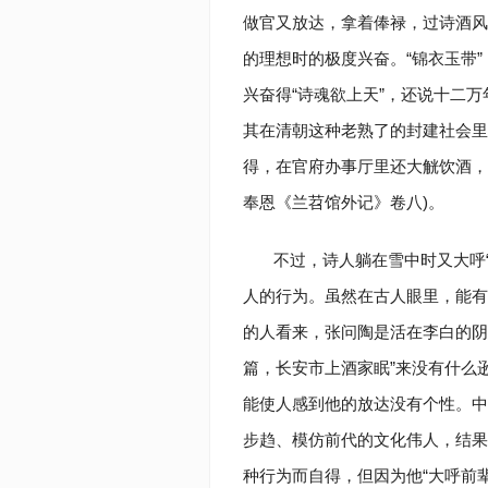
做官又放达，拿着俸禄，过诗酒风
的理想时的极度兴奋。“锦衣玉带”
兴奋得“诗魂欲上天”，还说十二
其在清朝这种老熟了的封建社会里
得，在官府办事厅里还大觥饮酒，
奉恩《兰苕馆外记》卷八)。
不过，诗人躺在雪中时又大呼
人的行为。虽然在古人眼里，能有
的人看来，张问陶是活在李白的阴
篇，长安市上酒家眠”来没有什么
能使人感到他的放达没有个性。中
步趋、模仿前代的文化伟人，结果
种行为而自得，但因为他“大呼前