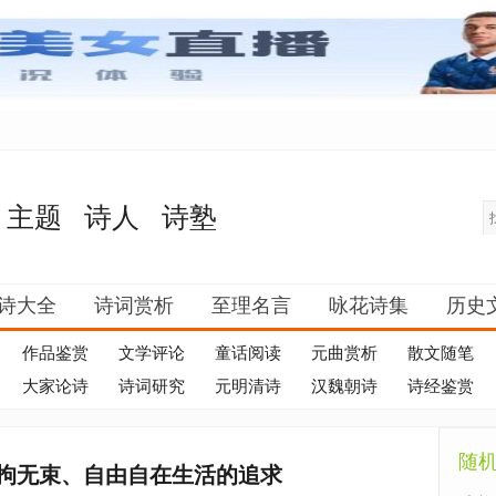
主题
诗人
诗塾
诗大全
诗词赏析
至理名言
咏花诗集
历史
作品鉴赏
文学评论
童话阅读
元曲赏析
散文随笔
大家论诗
诗词研究
元明清诗
汉魏朝诗
诗经鉴赏
随
拘无束、自由自在生活的追求