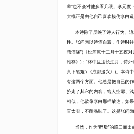
辈”也不会对他多看几眼。李元度《
大概正是由他自己喜欢模仿李白造
本诗除了反映了诗人行为、追
性。张问陶以诗酒自豪，作诗时往
藉酒浇”(《松筠庵十二月十五夜对
稚存》)；“杯中且送长江月，诗外
真下笔难”(《成都漫兴》)。本诗
有这两个方面。他总是把自已的作
挤走了其它的内容，给人空廓、浅
相似，他欲像李白那样放达，如果
直太实，不耐品味了。这是张问陶
当然，作为“醉后”的脱口而出