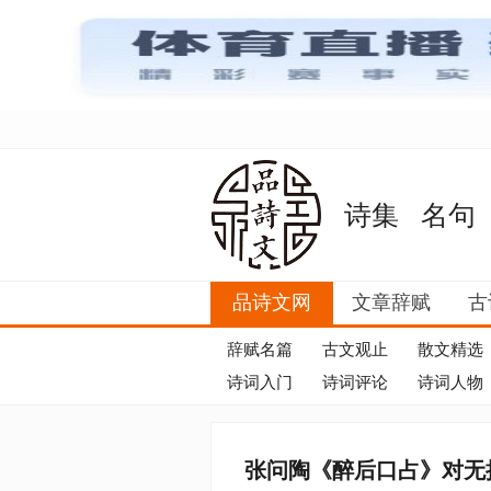
诗集
名句
品诗文网
文章辞赋
古
辞赋名篇
古文观止
散文精选
诗词入门
诗词评论
诗词人物
张问陶《醉后口占》对无