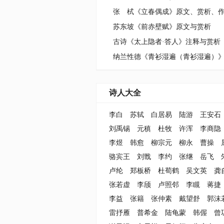
苏东坡《前赤壁赋》原文与赏析
古诗《太上隐者·答人》注释与赏析
诗人大全
李白
苏轼
白居易
陆游
王安石
刘禹锡
元稹
杜牧
许浑
李商隐
李煜
韩愈
柳宗元
柳永
曹操
骆宾王
刘戬
李约
张继
岳飞
卢纶
郑板桥
杜荀鹤
吴文英
龚
张若虚
李颀
卢照邻
李瞡
蒋捷
李益
张籍
张仲素
戴望舒
郭沫
雷抒雁
普希金
陆龟蒙
韩偓
曾