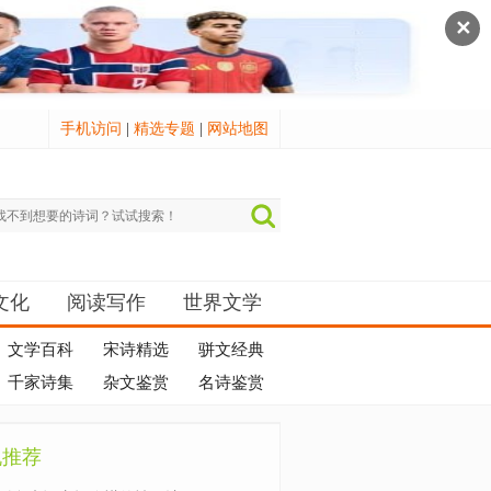
✕
手机访问
|
精选专题
|
网站地图
文化
阅读写作
世界文学
文学百科
宋诗精选
骈文经典
千家诗集
杂文鉴赏
名诗鉴赏
机推荐