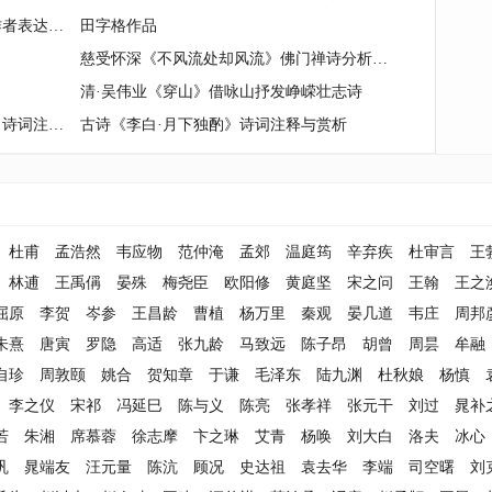
张 栻《立春偶成》原文、赏析、作者表达什么思想情感？
田字格作品
慈受怀深《不风流处却风流》佛门禅诗分析与鉴赏
清·吴伟业《穿山》借咏山抒发峥嵘壮志诗
纳兰性德《青衫湿遍（青衫湿遍）》诗词注释与评析
古诗《李白·月下独酌》诗词注释与赏析
杜甫
孟浩然
韦应物
范仲淹
孟郊
温庭筠
辛弃疾
杜审言
王
林逋
王禹偁
晏殊
梅尧臣
欧阳修
黄庭坚
宋之问
王翰
王之
屈原
李贺
岑参
王昌龄
曹植
杨万里
秦观
晏几道
韦庄
周邦
朱熹
唐寅
罗隐
高适
张九龄
马致远
陈子昂
胡曾
周昙
牟融
自珍
周敦颐
姚合
贺知章
于谦
毛泽东
陆九渊
杜秋娘
杨慎
李之仪
宋祁
冯延巳
陈与义
陈亮
张孝祥
张元干
刘过
晁补
若
朱湘
席慕蓉
徐志摩
卞之琳
艾青
杨唤
刘大白
洛夫
冰心
巩
晁端友
汪元量
陈沆
顾况
史达祖
袁去华
李端
司空曙
刘