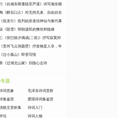
情
行《自湘东驿遵陆至芦溪》诗写湘东赣
村景象
陶《醉后口占》对无拘无束、自由自在
的追求
《祖龙引》批判始皇迷信神仙与秦代暴
政治
业《阻雪》明朝遗民的懊伤和隐痛
仁《癸巳除夕偶成(二首)》抒写寂寞抑
情的小诗
《贵州飞云洞题壁》抒发物是人非，年
与的感慨
《过小孤山》即景写情
章《过湖北山家》归隐心志诗
选专题
诗词意象
毛泽东诗词赏析
诗集鉴赏
爱国诗词集鉴赏
清散文赏析集
诗词入门
评论
诗词人物