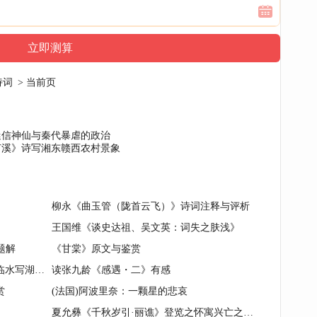
诗词
> 当前页
迷信神仙与秦代暴虐的政治
芦溪》诗写湘东赣西农村景象
柳永《曲玉管（陇首云飞）》诗词注释与评析
王国维《谈史达祖、吴文英：词失之肤浅》
题解
《甘棠》原文与鉴赏
清·易顺鼎《湖天光景入空濛》登山临水写湖山景色
读张九龄《感遇・二》有感
赏
(法国)阿波里奈：一颗星的悲哀
夏允彝《千秋岁引·丽谯》登览之怀寓兴亡之词作