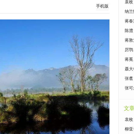
袁枚
手机版
纳兰
蒋春
陈澧
蒋敦
厉鹗
蒋冕
聂大
张翥
张可
文
袁枚
柳亚