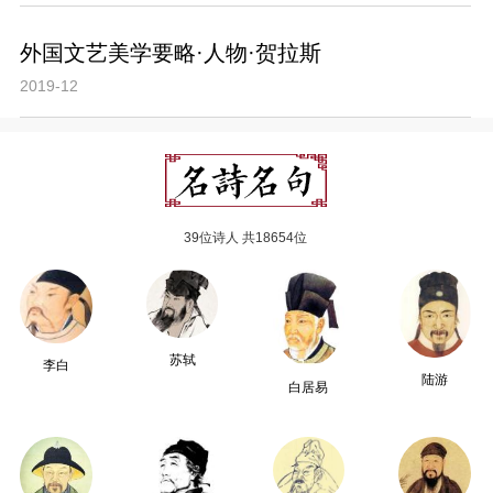
外国文艺美学要略·人物·贺拉斯
2019-12
39位诗人 共18654位
苏轼
李白
陆游
白居易