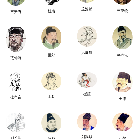
孟浩然
韦应物
杜甫
王安石
温庭筠
孟郊
辛弃疾
范仲淹
崔颢
王勃
杜审言
王维
刘禹锡
元稹
刘长卿