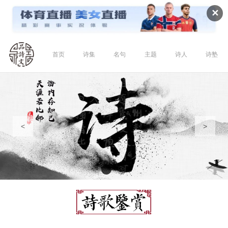
✕
首页
诗集
名句
主题
诗人
诗塾
<
>