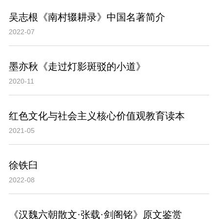
吴志根《南村辍耕录》中国名著简介
2022-07
墨亦秋《走过灯影斑驳的小道》
2020-11
红色文化与社会主义核心价值观教育读本
2021-05
徐铁臼
2022-08
《汉魏六朝散文·张载·剑阁铭》原文鉴赏