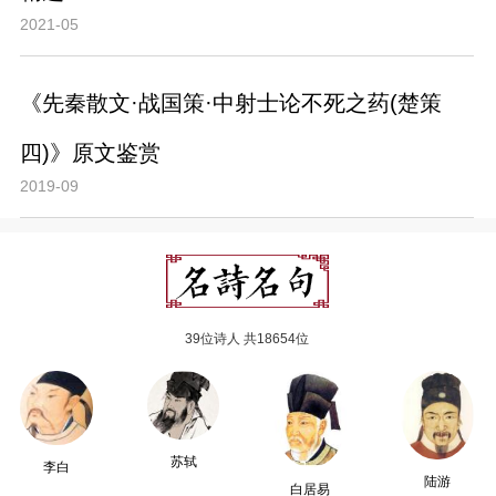
2021-05
《先秦散文·战国策·中射士论不死之药(楚策
四)》原文鉴赏
2019-09
39位诗人 共18654位
苏轼
李白
陆游
白居易