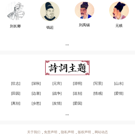
刘禹锡
元稹
刘长卿
钱起
...
[壮志]
[深秋]
[元宵]
[清明]
[写景]
[山水]
[田园]
[边塞]
[战争]
[送别]
[情感]
[爱情]
[离别]
[乡愁]
[友情]
[爱国]
...
关于我们
免责声明
隐私声明
版权声明
网站动态