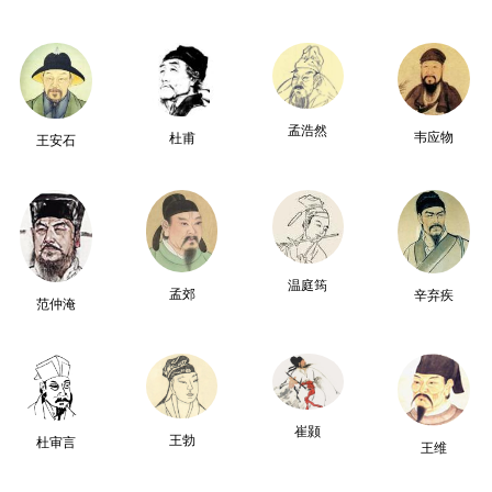
孟浩然
韦应物
杜甫
王安石
温庭筠
孟郊
辛弃疾
范仲淹
崔颢
王勃
杜审言
王维