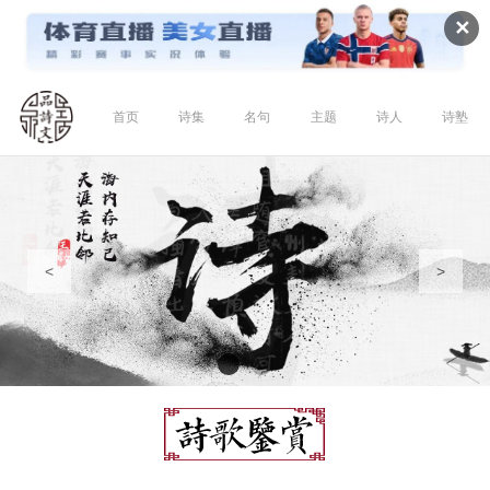
✕
首页
诗集
名句
主题
诗人
诗塾
<
>