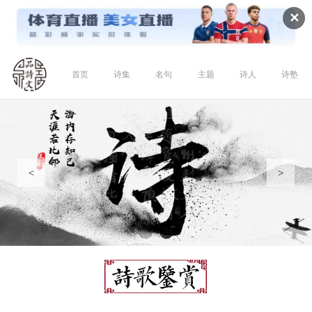
✕
首页
诗集
名句
主题
诗人
诗塾
<
>