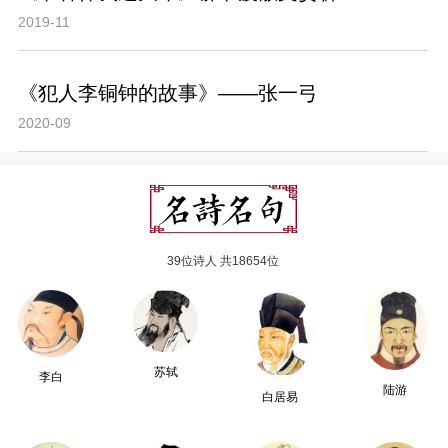
2019-11
《犯人李铜钟的故事》——张一弓
2020-09
39位诗人 共18654位
苏轼
李白
陆游
白居易