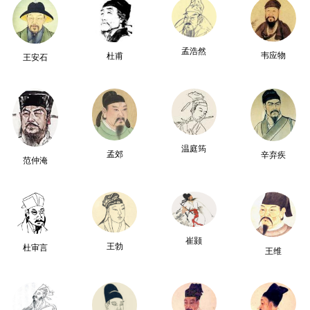
孟浩然
韦应物
杜甫
王安石
温庭筠
孟郊
辛弃疾
范仲淹
崔颢
王勃
杜审言
王维