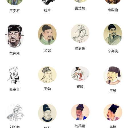
孟浩然
韦应物
杜甫
王安石
温庭筠
孟郊
辛弃疾
范仲淹
崔颢
王勃
杜审言
王维
刘禹锡
元稹
刘长卿