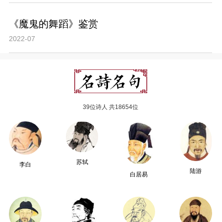
《魔鬼的舞蹈》鉴赏
2022-07
39位诗人 共18654位
苏轼
李白
陆游
白居易