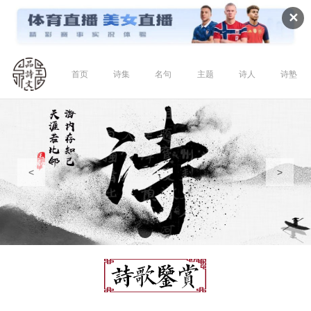
✕
首页
诗集
名句
主题
诗人
诗塾
<
>