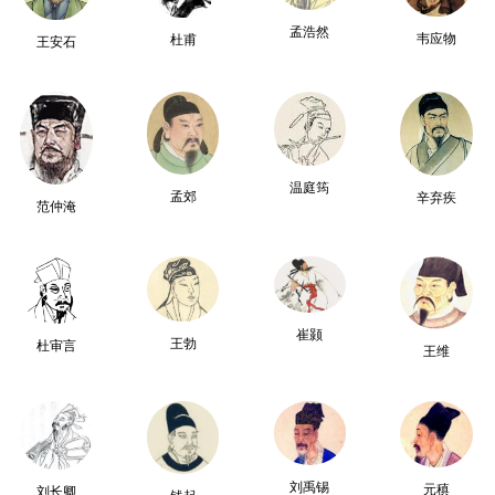
孟浩然
韦应物
杜甫
王安石
温庭筠
孟郊
辛弃疾
范仲淹
崔颢
王勃
杜审言
王维
刘禹锡
元稹
刘长卿