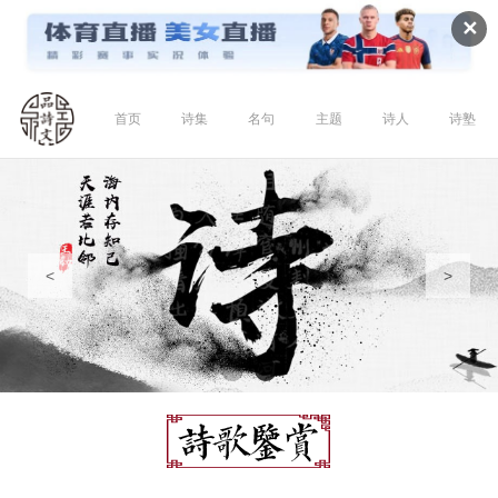
✕
首页
诗集
名句
主题
诗人
诗塾
<
>