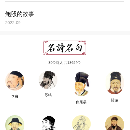
鲍照的故事
2022-09
39位诗人 共18654位
苏轼
李白
陆游
白居易