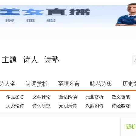
主题
诗人
诗塾
诗大全
诗词赏析
至理名言
咏花诗集
历史
作品鉴赏
文学评论
童话阅读
元曲赏析
散文随笔
大家论诗
诗词研究
元明清诗
汉魏朝诗
诗经鉴赏
随