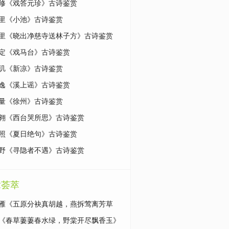
修《戏答元珍》古诗鉴赏
里《小池》古诗鉴赏
里《晓出净慈寺送林子方》古诗鉴赏
定《戏马台》古诗鉴赏
玑《新凉》古诗鉴赏
逸《溪上谣》古诗鉴赏
量《徐州》古诗鉴赏
翱《西台哭所思》古诗鉴赏
照《夏日绝句》古诗鉴赏
野《寻隐者不遇》古诗鉴赏
章荟萃
雁《五原分袂真胡越，燕拆莺离芳草
原文|鉴赏
《春草萋萋春水绿，野棠开尽飘香玉》