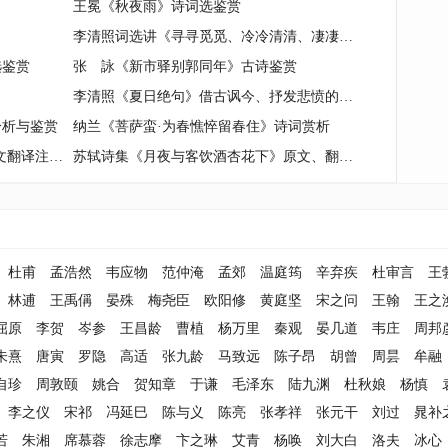
王冕《秋夜雨》诗词选鉴赏
李清照词选讲《寻寻觅觅、冷冷清清、凄凄惨惨戚戚》研究鉴赏
选鉴赏
张 詠《新市驿别郭同年》古诗鉴赏
李清照《夏日绝句》借古讽今、抒发悲愤的怀古诗
分析与鉴赏
纳兰《菩萨蛮·为春憔悴留春住》诗词赏析
苏轼《蝶恋花·簌簌无风花自堕》原文翻译注释与鉴赏
苏轼诗集《月夜与客饮酒杏花下》原文、翻译及赏析
杜甫
孟浩然
韦应物
范仲淹
孟郊
温庭筠
辛弃疾
杜审言
王
林逋
王禹偁
晏殊
梅尧臣
欧阳修
黄庭坚
宋之问
王翰
王之
屈原
李贺
岑参
王昌龄
曹植
杨万里
秦观
晏几道
韦庄
周邦
朱熹
唐寅
罗隐
高适
张九龄
马致远
陈子昂
胡曾
周昙
牟融
自珍
周敦颐
姚合
贺知章
于谦
毛泽东
陆九渊
杜秋娘
杨慎
李之仪
宋祁
冯延巳
陈与义
陈亮
张孝祥
张元干
刘过
晁补
若
朱湘
席慕蓉
徐志摩
卞之琳
艾青
杨唤
刘大白
洛夫
冰心