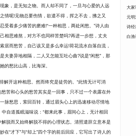
现象，是无知之物。而人却不同了，一旦与心爱的人远
大家
之情呢!见物总要伤情，欲遣不得，挥之不去，拂之又
元明
忍受着多少痛苦的磨难!“一种相思，两处闲愁。”诗人由
诗经
己相思难熬，对方不也同样苦楚吗?再进一步想，丈夫
白渔
索居而愁苦，自己该又是多么幸运!荷花流水自落自流，
是夫妻异地相隔，二人又怎能互吐心曲?说是“闲愁”，那
实她的愁比山高，比海深。
排解开这种相思。然而终究是徒劳的。“此情无计可消
的愁苦和心头的愁苦其实是一回事，只不过一个表露在外
一脉愁思，萦回百转，通过眉头心上的迅速移动尽情地
》中自道孤眠滋味说：“都来此事，眉间心上，无计相回
中解脱而又始终解脱不得的心理状态。清照遣辞立意本是
在“才下”与“却上”四个字的前后回应，它写出了诗人的