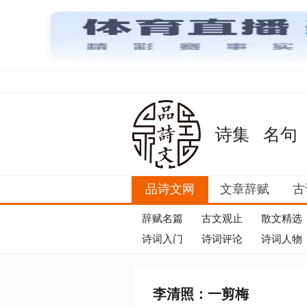
诗集
名句
品诗文网
文章辞赋
古
辞赋名篇
古文观止
散文精选
诗词入门
诗词评论
诗词人物
李清照：一剪梅