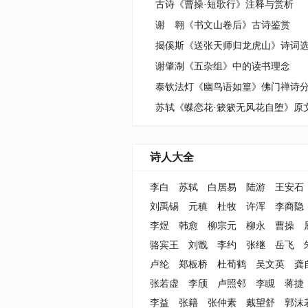
古诗《曹操·短歌行》注释与赏析
谢 翱《书文山卷后》古诗鉴赏
揭傒斯《送张天师归龙虎山》诗词
谢肇淛《五杂组》中的读书理念
泰钦法灯《幽鸟语如篁》佛门禅诗
诗人大全
李白
苏轼
白居易
陆游
王安石
刘禹锡
元稹
杜牧
许浑
李商隐
李煜
韩愈
柳宗元
柳永
曹操
骆宾王
刘戬
李约
张继
岳飞
卢纶
郑板桥
杜荀鹤
吴文英
龚
张若虚
李颀
卢照邻
李瞡
蒋捷
李益
张籍
张仲素
戴望舒
郭沫