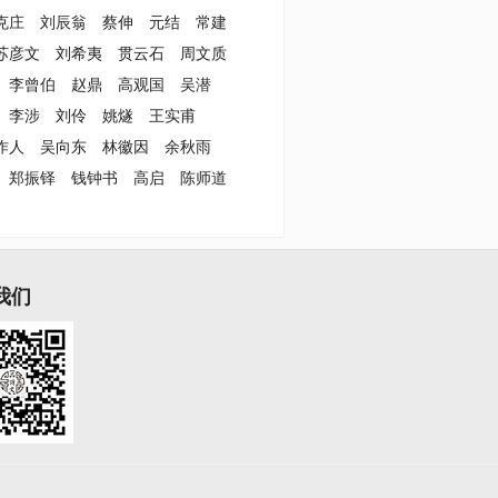
克庄
刘辰翁
蔡伸
元结
常建
苏彦文
刘希夷
贯云石
周文质
李曾伯
赵鼎
高观国
吴潜
李涉
刘伶
姚燧
王实甫
作人
吴向东
林徽因
余秋雨
郑振铎
钱钟书
高启
陈师道
我们