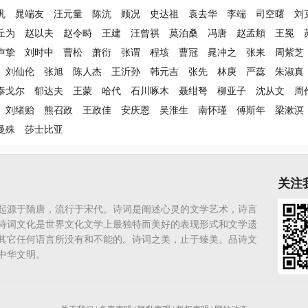
巩
晁端友
汪元量
陈沆
顾况
史达祖
袁去华
李端
司空曙
刘
丘为
赵以夫
赵令畤
王建
汪曾祺
莫泊桑
冯唐
赵孟頫
王冕
卢挚
刘时中
曹松
萧衍
张谓
程垓
曹冠
晁冲之
张耒
周紫芝
刘仙伦
张旭
陈人杰
王沂孙
韩元吉
张先
林庚
严蕊
朱淑真
泰戈尔
郁达夫
王蒙
哈代
石川啄木
聂绀弩
柳亚子
沈从文
周
刘绪贻
熊召政
王政佳
安庆恩
吴淮生
南怀瑾
傅斯年
梁漱溟
曼殊
莎士比亚
关注
起源于隋唐，流行于宋代。诗词是阐述心灵的文学艺术，诗言
诗词文化是世界文化文学上最独特而美好的表现形式和文学遗
其它任何语言所没有和不能的。诗词之美，止于臻美。品诗文
中华文明。