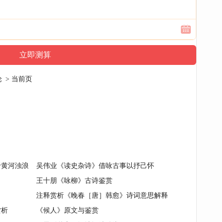
论
> 当前页
于黄河浊浪
吴伟业《读史杂诗》借咏古事以抒己怀
王十朋《咏柳》古诗鉴赏
注释赏析《晚春［唐］韩愈》诗词意思解释
赏析
《候人》原文与鉴赏