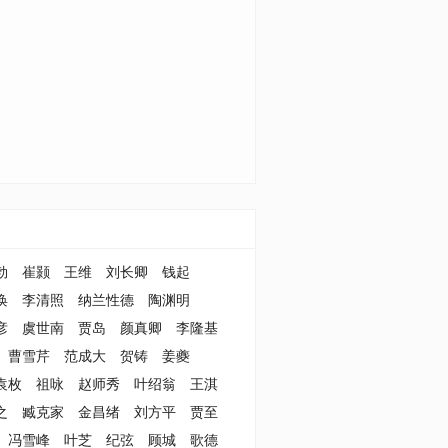
勃
崔颢
王维
刘长卿
钱起
涣
李清照
纳兰性德
陶渊明
彦
虞世南
贾岛
颜真卿
李隆基
曹雪芹
范成大
贺铸
姜夔
袁枚
祖咏
赵师秀
叶绍翁
王淇
之
臧克家
金昌绪
刘方平
贾至
冯雪峰
叶芝
纪弦
顾城
歌德