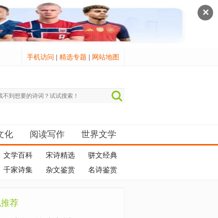
✕
手机访问
|
精选专题
|
网站地图
文化
阅读写作
世界文学
文学百科
宋诗精选
骈文经典
千家诗集
杂文鉴赏
名诗鉴赏
机推荐