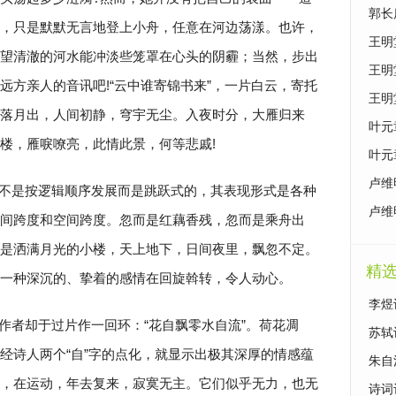
原文
郭长
，只是默默无言地登上小舟，任意在河边荡漾。也许，
泣》
王明
望清澈的河水能冲淡些笼罩在心头的阴霾；当然，步出
别》
王明
远方亲人的音讯吧!“云中谁寄锦书来”，一片白云，寄托
续》
王明
落月出，人间初静，穹宇无尘。入夜时分，大雁归来
曙》
叶元
楼，雁唳嘹亮，此情此景，何等悲戚!
影》
叶元
卢维
不是按逻辑顺序发展而是跳跃式的，其表现形式是各种
鉴赏
卢维
间跨度和空间跨度。忽而是红藕香残，忽而是乘舟出
竹》
是洒满月光的小楼，天上地下，日间夜里，飘忽不定。
精
一种深沉的、挚着的感情在回旋斡转，令人动心。
李煜
作者却于过片作一回环：“花自飘零水自流”。荷花凋
苏轼
经诗人两个“自”字的点化，就显示出极其深厚的情感蕴
朱自
，在运动，年去复来，寂寞无主。它们似乎无力，也无
诗词