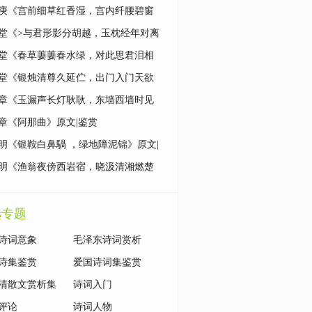
|鉴赏
庚《宫前细草红香湿，宫内纤腰碧窗
原文|鉴赏
堂《>与君形影分胡越，玉枕经年对离
原文|鉴赏
堂《春草萋萋春水绿，对此思君泪相
原文|鉴赏
堂《银烛清尊久延伫，出门入门天欲
原文|鉴赏
章《玉漏声长灯耿耿，东墙西墙时见
原文|鉴赏
章《阿那曲》原文|鉴赏
明《银鞍白鼻騧 ，绿地障泥锦》原文|
明《渔翁夜傍西岩宿，晓汲清湘燃楚
原文|鉴赏
选专题
诗词意象
毛泽东诗词赏析
诗集鉴赏
爱国诗词集鉴赏
清散文赏析集
诗词入门
评论
诗词人物