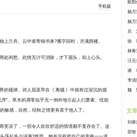
欧阳
手机版
杨万
杨万
吕 
独上兰舟。云中谁寄锦书来?雁字回时，月满西楼。
徐 
林希
两处闲愁。此情无计可消除，才下眉头，却上心头。
汪元
谢 
李清
界的规律。诗人屈原早在《
离骚
》中就有过深沉的感
魏 
代序”。草木的凋零似乎无一例外地引起人们萧索、忧怨
的敏感，自然，结秋之情更有甚于他人了。
文
刘寒
席变凉了，一切令人欢欣舒适的情境都不复存在了。这
歇》
邵智
头荡起多少涟漪?然而，她并没有把自己的衷曲一一道