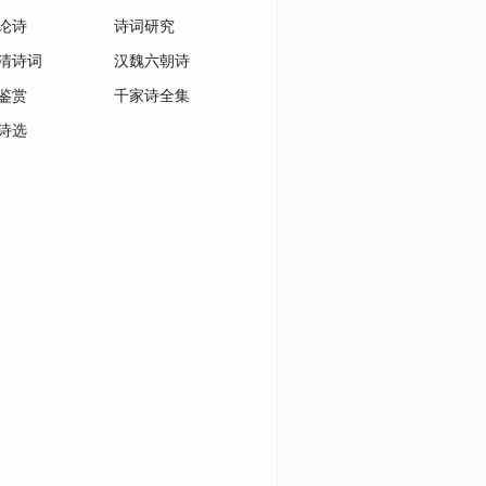
论诗
诗词研究
清诗词
汉魏六朝诗
鉴赏
千家诗全集
诗选