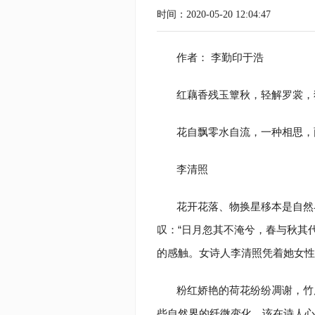
时间：2020-05-20 12:04:47
作者： 李勤印于浩
红藕香残玉簟秋，轻解罗裳，
花自飘零水自流，一种相思，
李清照
花开花落、物换星移本是自然
叹：“日月忽其不淹兮，春与秋其
的感触。女诗人李清照凭着她女性
粉红娇艳的荷花纷纷凋谢，竹
些自然界的纤微变化，该在诗人心