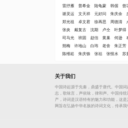
雷抒雁
普希金
陆龟蒙
韩偓
曾
谢灵运
文天祥
元好问
朱庆余
郑光祖
卓文君
徐再思
周德清
张炎
戴复古
沈期
卢仝
叶梦得
司马光
班固
赵佶
黄巢
何逊
朔梅
许地山
白玮
老舍
朱正芳
陈维崧
朱庆馀
张祜
张恨水
苏
关于我们
中国诗起源于先秦，鼎盛于唐代。中国词
志，歌咏言，声依咏，律和声。中国传统
产，诗词是汉语特有的魅力和功能，这是
网旨在弘扬中华名族的诗词文化，传承我