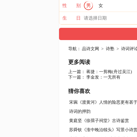
性 别
男
女
生 日
导航：
品诗文网
>
诗塾
>
诗词评
更多阅读
上一篇：
蒋捷：一剪梅(舟过吴江)
下一篇：
李金发：一无所有
猜你喜欢
宋琬《渡黄河》人情的险恶更有甚
诗词的押韵
黄庭坚《徐孺子祠堂》古诗鉴赏
苏舜钦《淮中晚泊犊头》写景小诗