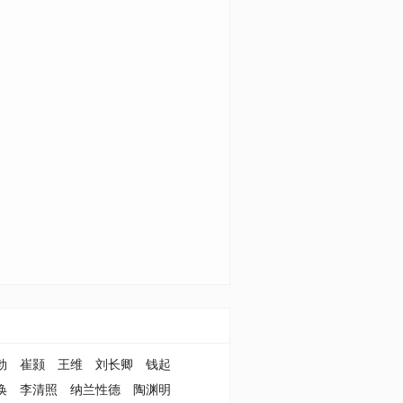
勃
崔颢
王维
刘长卿
钱起
涣
李清照
纳兰性德
陶渊明