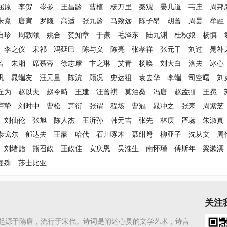
屈原
李贺
岑参
王昌龄
曹植
杨万里
秦观
晏几道
韦庄
周邦
朱熹
唐寅
罗隐
高适
张九龄
马致远
陈子昂
胡曾
周昙
牟融
自珍
周敦颐
姚合
贺知章
于谦
毛泽东
陆九渊
杜秋娘
杨慎
李之仪
宋祁
冯延巳
陈与义
陈亮
张孝祥
张元干
刘过
晁补
若
朱湘
席慕蓉
徐志摩
卞之琳
艾青
杨唤
刘大白
洛夫
冰心
巩
晁端友
汪元量
陈沆
顾况
史达祖
袁去华
李端
司空曙
刘
丘为
赵以夫
赵令畤
王建
汪曾祺
莫泊桑
冯唐
赵孟頫
王冕
卢挚
刘时中
曹松
萧衍
张谓
程垓
曹冠
晁冲之
张耒
周紫芝
刘仙伦
张旭
陈人杰
王沂孙
韩元吉
张先
林庚
严蕊
朱淑真
泰戈尔
郁达夫
王蒙
哈代
石川啄木
聂绀弩
柳亚子
沈从文
周
刘绪贻
熊召政
王政佳
安庆恩
吴淮生
南怀瑾
傅斯年
梁漱溟
曼殊
莎士比亚
关注
起源于隋唐，流行于宋代。诗词是阐述心灵的文学艺术，诗言