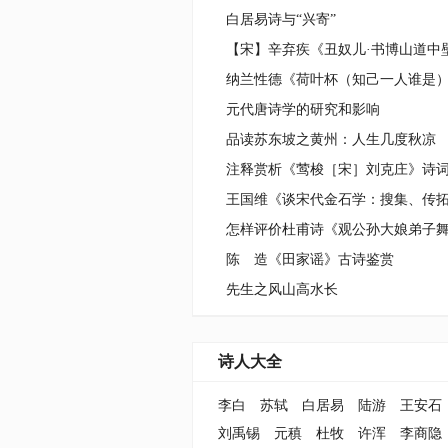
白居易诗与“兴寄”
元代唐诗学的研究和影响
品读苏东坡之黄州：人生几度秋凉
注释赏析《莺梭［宋］刘克庄》诗
陈 造《田家谣》古诗鉴赏
先生之风山高水长
诗人大全
李白
苏轼
白居易
陆游
王安石
刘禹锡
元稹
杜牧
许浑
李商隐