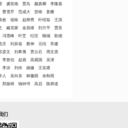
彦
虞世南
贾岛
颜真卿
李隆基
曹雪芹
范成大
贺铸
姜夔
袁枚
祖咏
赵师秀
叶绍翁
王淇
之
臧克家
金昌绪
刘方平
贾至
冯雪峰
叶芝
纪弦
顾城
歌德
克庄
刘辰翁
蔡伸
元结
常建
苏彦文
刘希夷
贯云石
周文质
李曾伯
赵鼎
高观国
吴潜
李涉
刘伶
姚燧
王实甫
作人
吴向东
林徽因
余秋雨
郑振铎
钱钟书
高启
陈师道
我们