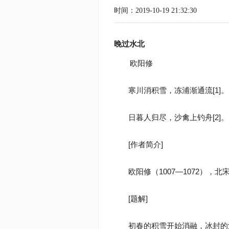
时间：2019-10-19 21:32:30
晚过水北
欧阳修
寒川消积雪，冻浦渐通流[1]。
日暮人归尽，沙禽上钓舟[2]。
[作者简介]
欧阳修（1007—1072）
[题解]
初春的积雪开始消融，冰封的