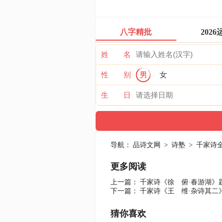
八字精批
2026
姓 名
性 别
男
女
生 日
导航：
品诗文网
>
诗塾
>
千家诗
更多阅读
上一篇：
千家诗《徐 俯·春游湖》
下一篇：
千家诗《王 维·杂诗其二
猜你喜欢