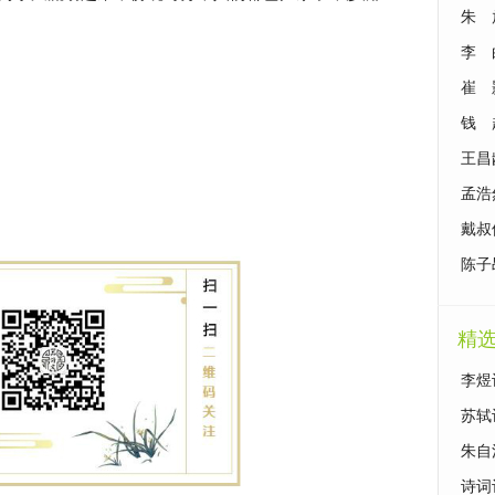
达什
朱 
什么
李 
么思
崔 
么思
钱 
么思
王昌
什么
孟浩
达什
戴叔
表达
陈子
什么
精
李煜
苏轼
朱自
诗词