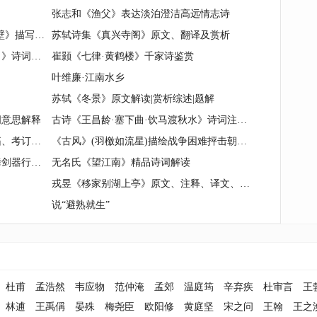
张志和《渔父》表达淡泊澄洁高远情志诗
【宋】辛弃疾《丑奴儿·书博山道中壁》描写秋天诗词赏析
苏轼诗集《真兴寺阁》原文、翻译及赏析
纳兰性德《荷叶杯（知己一人谁是）》诗词注释与评析
崔颢《七律·黄鹤楼》千家诗鉴赏
叶维廉·江南水乡
苏轼《冬景》原文解读|赏析综述|题解
词意思解释
古诗《王昌龄·塞下曲·饮马渡秋水》诗词注释与赏析
王国维《谈宋代金石学：搜集、传拓、考订及应用》
《古风》(羽檄如流星)描绘战争困难抨击朝廷穷兵黩武
怎样评价杜甫诗《观公孙大娘弟子舞剑器行并序》
无名氏《望江南》精品诗词解读
戎昱《移家别湖上亭》原文、注释、译文、鉴赏
说“避熟就生”
杜甫
孟浩然
韦应物
范仲淹
孟郊
温庭筠
辛弃疾
杜审言
王
林逋
王禹偁
晏殊
梅尧臣
欧阳修
黄庭坚
宋之问
王翰
王之