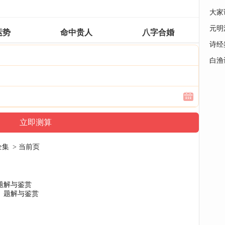
大家
元明
运势
命中贵人
八字合婚
诗经
白渔
全集
> 当前页
题解与鉴赏
》题解与鉴赏