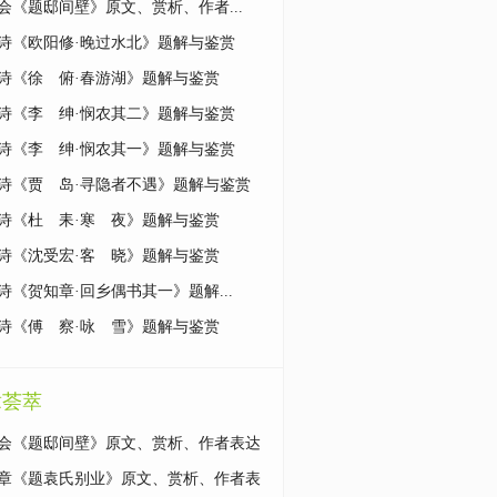
会《题邸间壁》原文、赏析、作者...
诗《欧阳修·晚过水北》题解与鉴赏
诗《徐 俯·春游湖》题解与鉴赏
诗《李 绅·悯农其二》题解与鉴赏
诗《李 绅·悯农其一》题解与鉴赏
诗《贾 岛·寻隐者不遇》题解与鉴赏
诗《杜 耒·寒 夜》题解与鉴赏
诗《沈受宏·客 晓》题解与鉴赏
诗《贺知章·回乡偶书其一》题解...
诗《傅 察·咏 雪》题解与鉴赏
章荟萃
会《题邸间壁》原文、赏析、作者表达
思想情感？
章《题袁氏别业》原文、赏析、作者表