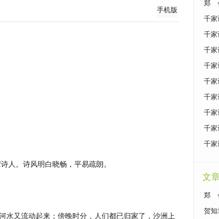
郑 
手机版
千家
千家
千家
千家
千家
千家
千家
千家
千家
，北宋诗人。诗风明白晓畅，平易疏朗。
文
郑 
什么
贺知
河水又流动起来；傍晚时分，人们都已归家了，沙洲上