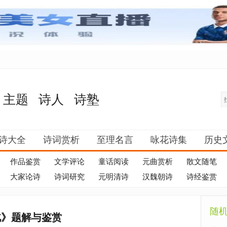
主题
诗人
诗塾
诗大全
诗词赏析
至理名言
咏花诗集
历史
作品鉴赏
文学评论
童话阅读
元曲赏析
散文随笔
大家论诗
诗词研究
元明清诗
汉魏朝诗
诗经鉴赏
随
北》题解与鉴赏