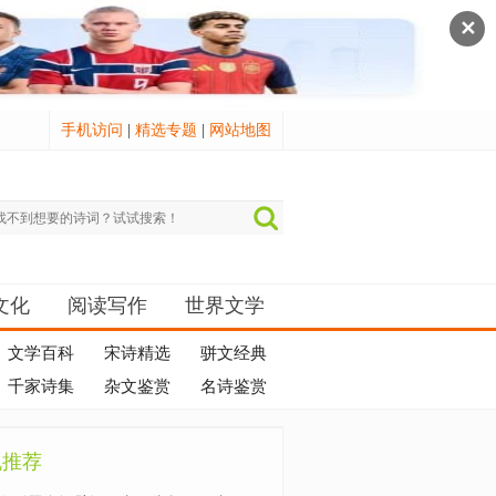
✕
手机访问
|
精选专题
|
网站地图
文化
阅读写作
世界文学
文学百科
宋诗精选
骈文经典
千家诗集
杂文鉴赏
名诗鉴赏
机推荐