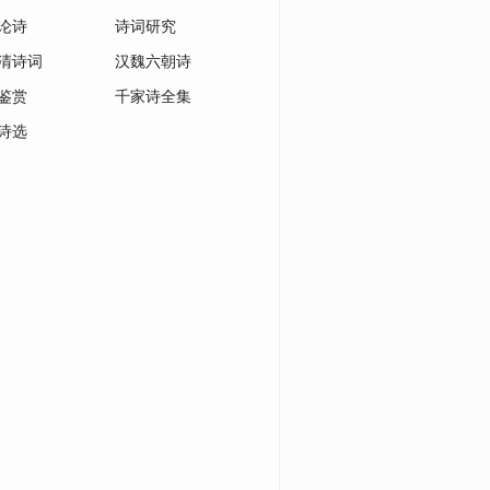
论诗
诗词研究
清诗词
汉魏六朝诗
鉴赏
千家诗全集
诗选