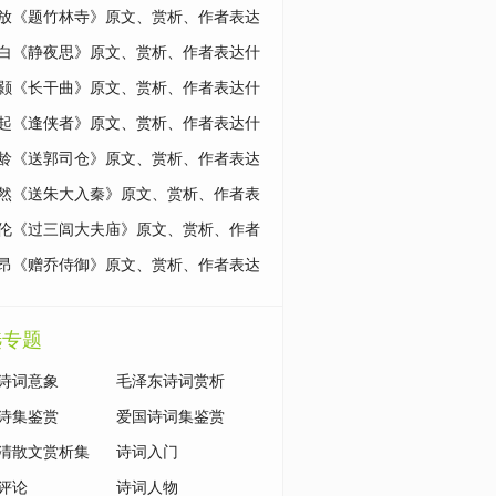
么思想情感？
放《题竹林寺》原文、赏析、作者表达
思想情感？
白《静夜思》原文、赏析、作者表达什
想情感？
颢《长干曲》原文、赏析、作者表达什
想情感？
起《逢侠者》原文、赏析、作者表达什
想情感？
龄《送郭司仓》原文、赏析、作者表达
思想情感？
然《送朱大入秦》原文、赏析、作者表
么思想情感？
伦《过三闾大夫庙》原文、赏析、作者
什么思想情感？
昂《赠乔侍御》原文、赏析、作者表达
思想情感？
选专题
诗词意象
毛泽东诗词赏析
诗集鉴赏
爱国诗词集鉴赏
清散文赏析集
诗词入门
评论
诗词人物