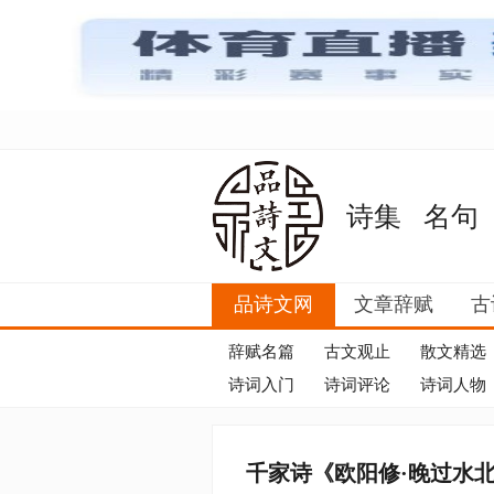
诗集
名句
品诗文网
文章辞赋
古
辞赋名篇
古文观止
散文精选
诗词入门
诗词评论
诗词人物
千家诗《欧阳修·晚过水