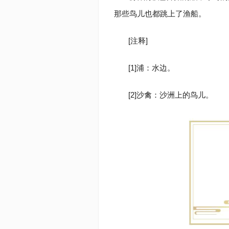
那些鸟儿也都跳上了渔船。
[注释]
[1]浦：水边。
[2]沙禽：沙洲上的鸟儿。