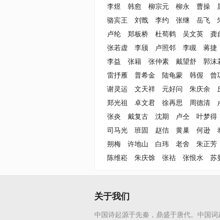
李煜
韩愈
柳宗元
柳永
曹操
骆宾王
刘戬
李约
张继
岳飞
卢纶
郑板桥
杜荀鹤
吴文英
龚
张若虚
李颀
卢照邻
李瞡
蒋捷
李益
张籍
张仲素
戴望舒
郭沫
雷抒雁
普希金
陆龟蒙
韩偓
曾
谢灵运
文天祥
元好问
朱庆余
郑光祖
卓文君
徐再思
周德清
张炎
戴复古
沈期
卢仝
叶梦得
司马光
班固
赵佶
黄巢
何逊
朔梅
许地山
白玮
老舍
朱正芳
陈维崧
朱庆馀
张祜
张恨水
苏
关于我们
中国诗起源于先秦，鼎盛于唐代。中国词