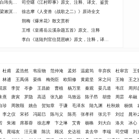
姜云鹭《忘年之交，一生一世——读白玮先生《砚耕塘诗稿》有感》
司空曙《江村即事》原文、注释、译文、鉴赏
《不论身处何境，享受世间要淡然》梁漱溟的人生智慧
徐志摩《人变兽（战歌之二）》原诗全文
朔梅《爆米花》散文赏析
王维《皇甫岳云溪杂题五首》原文、注释
李白《送陆判官往琵琶峡》原文，注释，译文，赏析
杜甫
孟浩然
韦应物
范仲淹
孟郊
温庭筠
辛弃疾
杜审言
王
林逋
王禹偁
晏殊
梅尧臣
欧阳修
黄庭坚
宋之问
王翰
王之
屈原
李贺
岑参
王昌龄
曹植
杨万里
秦观
晏几道
韦庄
周邦
朱熹
唐寅
罗隐
高适
张九龄
马致远
陈子昂
胡曾
周昙
牟融
自珍
周敦颐
姚合
贺知章
于谦
毛泽东
陆九渊
杜秋娘
杨慎
李之仪
宋祁
冯延巳
陈与义
陈亮
张孝祥
张元干
刘过
晁补
若
朱湘
席慕蓉
徐志摩
卞之琳
艾青
杨唤
刘大白
洛夫
冰心
巩
晁端友
汪元量
陈沆
顾况
史达祖
袁去华
李端
司空曙
刘