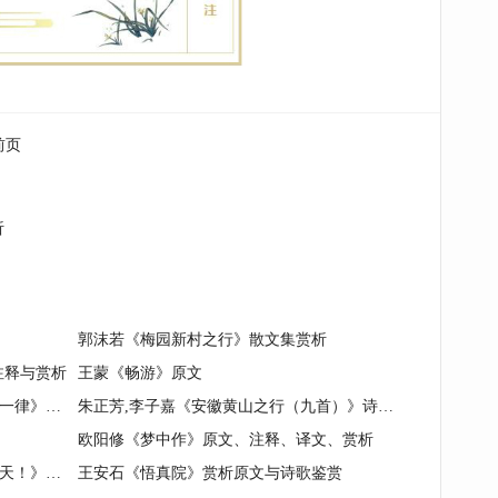
前页
析
郭沫若《梅园新村之行》散文集赏析
注释与赏析
王蒙《畅游》原文
《正月四日茶天岗扫墓中途遇雨口占一律》敝帚集与游学家书
朱正芳,李子嘉《安徽黄山之行（九首）》诗歌散文赏析
欧阳修《梦中作》原文、注释、译文、赏析
郭沫若诗文名篇《青年哟，人类的春天！》原文赏析
王安石《悟真院》赏析原文与诗歌鉴赏