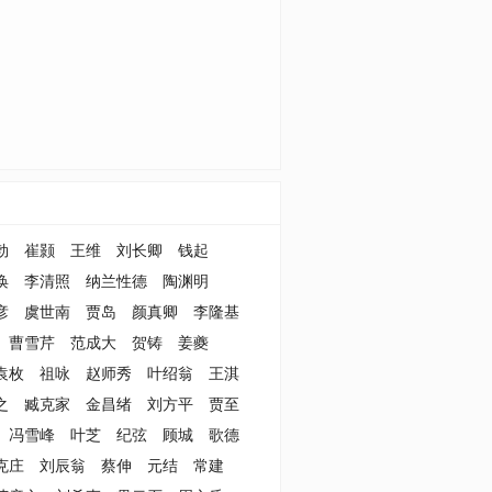
勃
崔颢
王维
刘长卿
钱起
涣
李清照
纳兰性德
陶渊明
彦
虞世南
贾岛
颜真卿
李隆基
曹雪芹
范成大
贺铸
姜夔
袁枚
祖咏
赵师秀
叶绍翁
王淇
之
臧克家
金昌绪
刘方平
贾至
冯雪峰
叶芝
纪弦
顾城
歌德
克庄
刘辰翁
蔡伸
元结
常建