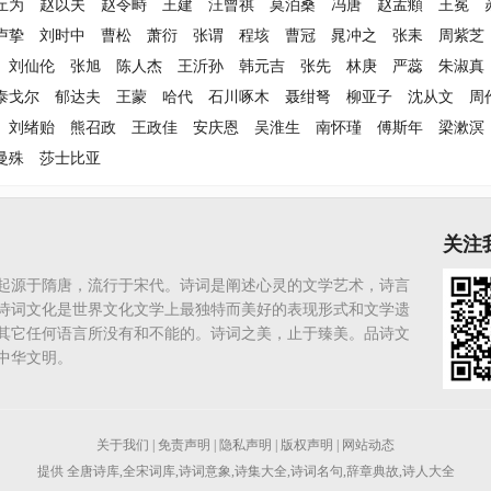
丘为
赵以夫
赵令畤
王建
汪曾祺
莫泊桑
冯唐
赵孟頫
王冕
卢挚
刘时中
曹松
萧衍
张谓
程垓
曹冠
晁冲之
张耒
周紫芝
刘仙伦
张旭
陈人杰
王沂孙
韩元吉
张先
林庚
严蕊
朱淑真
泰戈尔
郁达夫
王蒙
哈代
石川啄木
聂绀弩
柳亚子
沈从文
周
刘绪贻
熊召政
王政佳
安庆恩
吴淮生
南怀瑾
傅斯年
梁漱溟
曼殊
莎士比亚
关注
起源于隋唐，流行于宋代。诗词是阐述心灵的文学艺术，诗言
诗词文化是世界文化文学上最独特而美好的表现形式和文学遗
其它任何语言所没有和不能的。诗词之美，止于臻美。品诗文
中华文明。
关于我们
|
免责声明
|
隐私声明
|
版权声明
|
网站动态
提供
全唐诗库
,
全宋词库
,
诗词意象
,
诗集大全
,
诗词名句
,
辞章典故
,
诗人大全