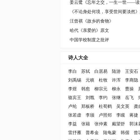
汪曾祺《故乡的食物》
哈代《亲爱的》原文
中国学校制度之批评
诗人大全
李白
苏轼
白居易
陆游
王安石
刘禹锡
元稹
杜牧
许浑
李商隐
李煜
韩愈
柳宗元
柳永
曹操
骆宾王
刘戬
李约
张继
岳飞
卢纶
郑板桥
杜荀鹤
吴文英
龚
张若虚
李颀
卢照邻
李瞡
蒋捷
李益
张籍
张仲素
戴望舒
郭沫
雷抒雁
普希金
陆龟蒙
韩偓
曾