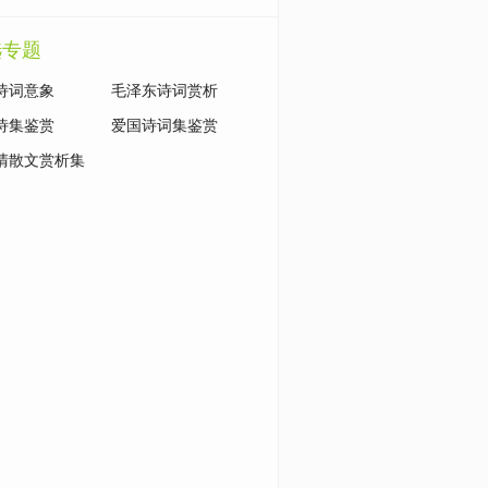
选专题
诗词意象
毛泽东诗词赏析
诗集鉴赏
爱国诗词集鉴赏
清散文赏析集