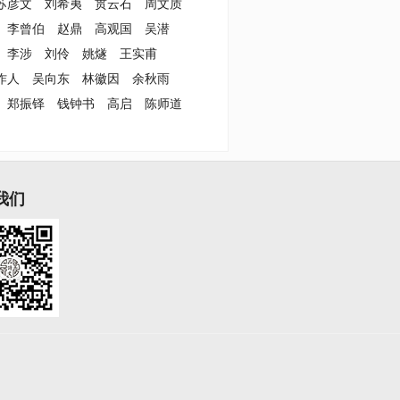
苏彦文
刘希夷
贯云石
周文质
李曾伯
赵鼎
高观国
吴潜
李涉
刘伶
姚燧
王实甫
作人
吴向东
林徽因
余秋雨
郑振铎
钱钟书
高启
陈师道
我们