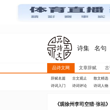
诗集
名句
品诗文网
文章辞赋
古
辞赋名篇
古文观止
散文精选
诗词入门
诗词评论
诗词人物
《观徐州李司空猎·张祜