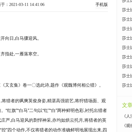
莎士
-03-11 14:41:06
手机版
莎士
莎士
莎士
旗开向日,白马骤迎风。
莎士
莎士
人齐指处,一雁落寒空。
莎士
莎士
莎士
庄《又玄集》卷一〇选此诗,题作《观魏博何相公猎》。
莎士
,将猎者的飒爽英俊身姿,精湛高强箭艺,将狩猎场面、观
文
“红旗”“白马”二句以“红”“白”两种鲜明色彩,衬托出猎者
《人
庄严,白马迎风的剽悍神采,亦均如烘云托月,将猎者的英
《观
身”“控”四个动作,不仅将猎者的动作准确鲜明地展现出来,四