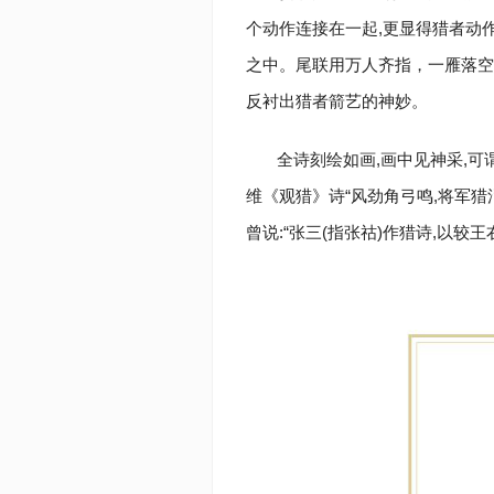
个动作连接在一起,更显得猎者动
之中。尾联用万人齐指，一雁落空
反衬出猎者箭艺的神妙。
全诗刻绘如画,画中见神采,
维《观猎》诗“风劲角弓鸣,将军猎
曾说:“张三(指张祜)作猎诗,以较