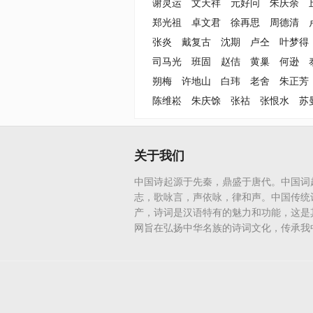
谢灵运
文天祥
元好问
朱庆余
郑光祖
卓文君
徐再思
周德清
张炎
戴复古
沈期
卢仝
叶梦得
司马光
班固
赵佶
黄巢
何逊
朔梅
许地山
白玮
老舍
朱正芳
陈维崧
朱庆馀
张祜
张恨水
苏
关于我们
中国诗起源于先秦，鼎盛于唐代。中国词
志，歌咏言，声依咏，律和声。中国传统
产，诗词是汉语特有的魅力和功能，这是
网旨在弘扬中华名族的诗词文化，传承我