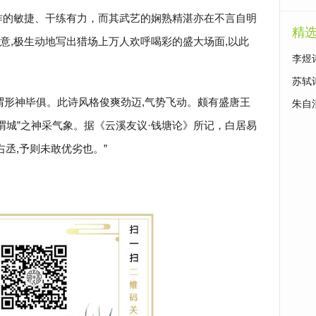
作的敏捷、干练有力，而其武艺的娴熟精湛亦在不言自明
精
意,极生动地写出猎场上万人欢呼喝彩的盛大场面,以此
李煜
苏轼
可谓形神毕俱。此诗风格俊爽劲迈,气势飞动。颇有盛唐王
朱自
渭城”之神采气象。据《云溪友议·钱塘论》所记，
白居易
王右丞,予则未敢优劣也。”