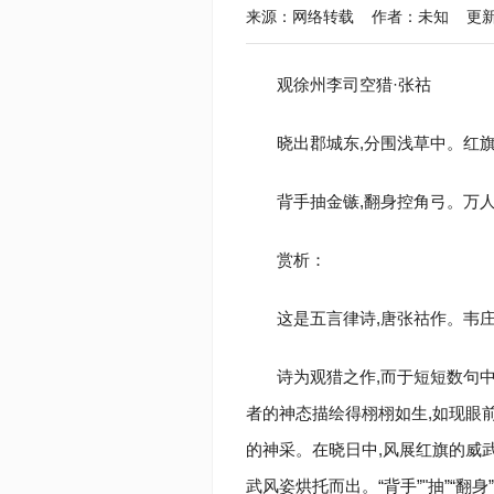
来源：网络转载 作者：未知 更新于：2021
观徐州李司空猎·张祜
晓出郡城东,分围浅草中。红
背手抽金镞,翻身控角弓。万
赏析：
这是五言律诗,唐张祜作。韦
诗为观猎之作,而于短短数句中
者的神态描绘得栩栩如生,如现眼前。
的神采。在晓日中,风展红旗的威武
武风姿烘托而出。“背手”"抽”“翻