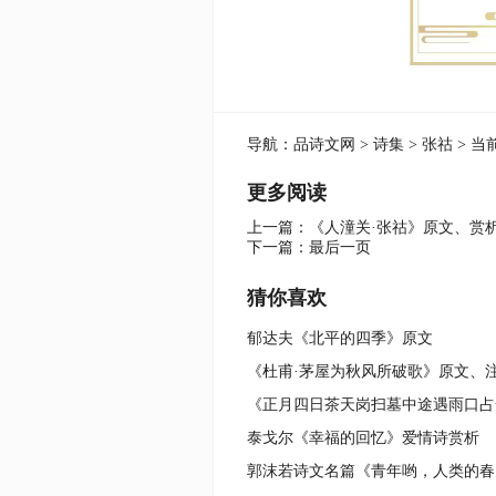
导航：
品诗文网
>
诗集
>
张祜
> 当
更多阅读
上一篇：
《人潼关·张祜》原文、赏
下一篇：
最后一页
猜你喜欢
郁达夫《北平的四季》原文
《杜甫·茅屋为秋风所破歌》原文、
泰戈尔《幸福的回忆》爱情诗赏析