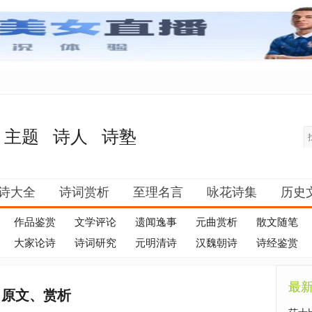
主题
诗人
诗塾
诗大全
诗词赏析
至理名言
咏花诗集
历史
作品鉴赏
文学评论
遗闻逸事
元曲赏析
散文随笔
大家论诗
诗词研究
元明清诗
汉魏朝诗
诗经鉴赏
最
》原文、赏析