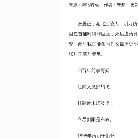
来源：网络转载 作者：未知 更新于：2020
张居正，湖北江陵人，明万历
因任首辅时得罪巨室，死后遭清算
究。此时我正准备写作长篇历史小
张居正墓前凭吊。
四百年前事可疑，
江南又见鹧鸪飞。
杜鹃舌上烟波里，
立尽斜阳是布衣。
1998年清明于荆州