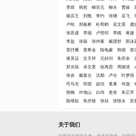
李煜
韩愈
柳宗元
柳永
曹操
骆宾王
刘戬
李约
张继
岳飞
卢纶
郑板桥
杜荀鹤
吴文英
龚
张若虚
李颀
卢照邻
李瞡
蒋捷
李益
张籍
张仲素
戴望舒
郭沫
雷抒雁
普希金
陆龟蒙
韩偓
曾
谢灵运
文天祥
元好问
朱庆余
郑光祖
卓文君
徐再思
周德清
张炎
戴复古
沈期
卢仝
叶梦得
司马光
班固
赵佶
黄巢
何逊
朔梅
许地山
白玮
老舍
朱正芳
陈维崧
朱庆馀
张祜
张恨水
苏
关于我们