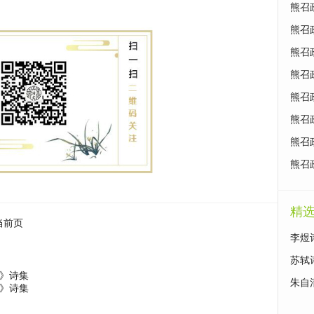
熊召
熊召
熊召
熊召
熊召
熊召
熊召
熊召
精
当前页
李煜
苏轼
》诗集
朱自
》诗集