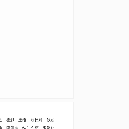
勃
崔颢
王维
刘长卿
钱起
涣
李清照
纳兰性德
陶渊明