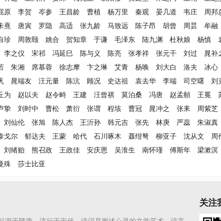
屈原
李贺
岑参
王昌龄
曹植
杨万里
秦观
晏几道
韦庄
周邦
朱熹
唐寅
罗隐
高适
张九龄
马致远
陈子昂
胡曾
周昙
牟融
自珍
周敦颐
姚合
贺知章
于谦
毛泽东
陆九渊
杜秋娘
杨慎
李之仪
宋祁
冯延巳
陈与义
陈亮
张孝祥
张元干
刘过
晁补
若
朱湘
席慕蓉
徐志摩
卞之琳
艾青
杨唤
刘大白
洛夫
冰心
巩
晁端友
汪元量
陈沆
顾况
史达祖
袁去华
李端
司空曙
刘
丘为
赵以夫
赵令畤
王建
汪曾祺
莫泊桑
冯唐
赵孟頫
王冕
卢挚
刘时中
曹松
萧衍
张谓
程垓
曹冠
晁冲之
张耒
周紫芝
刘仙伦
张旭
陈人杰
王沂孙
韩元吉
张先
林庚
严蕊
朱淑真
泰戈尔
郁达夫
王蒙
哈代
石川啄木
聂绀弩
柳亚子
沈从文
周
刘绪贻
熊召政
王政佳
安庆恩
吴淮生
南怀瑾
傅斯年
梁漱溟
曼殊
莎士比亚
关注