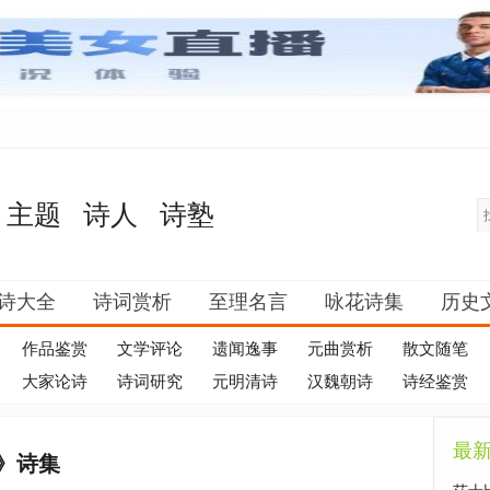
主题
诗人
诗塾
诗大全
诗词赏析
至理名言
咏花诗集
历史
作品鉴赏
文学评论
遗闻逸事
元曲赏析
散文随笔
大家论诗
诗词研究
元明清诗
汉魏朝诗
诗经鉴赏
最
》诗集