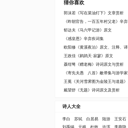
猜你喜欢
郭沫若《写在菜油灯下》文章赏析
《昨朝官告，一百五年村父老》辛弃
郁达夫《马六甲记游》原文
《感皇恩》辛弃疾词集
欧阳修《黄溪夜泊》原文、注释、译
王政佳《鹧鸪天·寂寥》原文
聂绀弩《赠老梅》诗词原文与赏析
《寄先夫愚 八首》敝帚集与游学家
王冕《关河雪霁图为金陵王与道题》
戴望舒《无题》诗词原文及赏析
诗人大全
李白
苏轼
白居易
陆游
王安石
刘禹锡
元稹
杜牧
许浑
李商隐