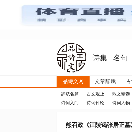
诗集
名句
品诗文网
文章辞赋
古
辞赋名篇
古文观止
散文精选
诗词入门
诗词评论
诗词人物
熊召政《江陵谒张居正墓