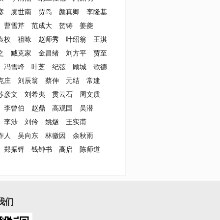
彦
虞世南
贾岛
颜真卿
李隆基
曹雪芹
范成大
贺铸
姜夔
袁枚
祖咏
赵师秀
叶绍翁
王淇
之
臧克家
金昌绪
刘方平
贾至
冯雪峰
叶芝
纪弦
顾城
歌德
克庄
刘辰翁
蔡伸
元结
常建
苏彦文
刘希夷
贯云石
周文质
李曾伯
赵鼎
高观国
吴潜
李涉
刘伶
姚燧
王实甫
作人
吴向东
林徽因
余秋雨
郑振铎
钱钟书
高启
陈师道
我们