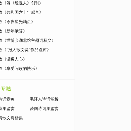
政《贺《经视人》创刊》
政《共和国六十年感言》
政《今夜星光灿烂》
政《新年献辞》
政《世博会湖北馆主题词释义》
政《“报人散文奖”作品点评》
政《温暖人心》
政《享受阅读的快乐》
选专题
诗词意象
毛泽东诗词赏析
诗集鉴赏
爱国诗词集鉴赏
清散文赏析集