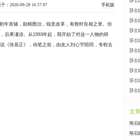
莎士
-09-28 16:57:07
手机版
莎士
莎士
初年首辅，励精图治，锐意改革，有救时良相之誉。但
莎士
，后果凄凉。从1993年起，我开始了对这一人物的研
莎士
说《张居正》，动笔之前，由友人刘心宇陪同，专程去
莎士
莎士
莎士
莎士
莎士
文
熊召
熊召