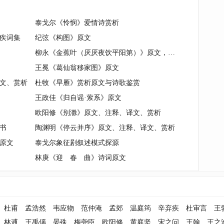
泰戈尔《怜悯》爱情诗赏析
疾词集
纪弦《构图》原文
柳永《金蕉叶（厌厌夜饮平阳第）》原文，注释，译文，赏析
王冕《葛仙翁移家图》原文
文、赏析
杜牧《早雁》赏析原文与诗歌鉴赏
王政佳《归自谣·萦系》原文
欧阳修《别滁》原文、注释、译文、赏析
书
陶渊明《停云并序》原文、注释、译文、赏析
原文
泰戈尔象征剧叙述模式探源
林庚《迎 春 曲》诗词原文
杜甫
孟浩然
韦应物
范仲淹
孟郊
温庭筠
辛弃疾
杜审言
王
林逋
王禹偁
晏殊
梅尧臣
欧阳修
黄庭坚
宋之问
王翰
王之