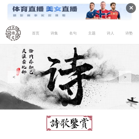
✕
首页
诗集
名句
主题
诗人
诗塾
<
>