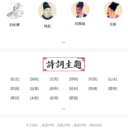
刘禹锡
元稹
刘长卿
钱起
...
[壮志]
[深秋]
[元宵]
[清明]
[写景]
[山水]
[田园]
[边塞]
[战争]
[送别]
[情感]
[爱情]
[离别]
[乡愁]
[友情]
[爱国]
...
关于我们
免责声明
隐私声明
版权声明
网站动态