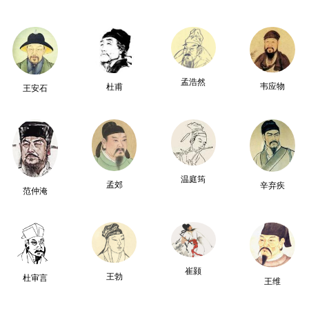
孟浩然
韦应物
杜甫
王安石
温庭筠
孟郊
辛弃疾
范仲淹
崔颢
王勃
杜审言
王维