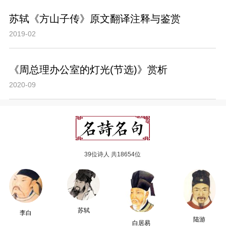
苏轼《方山子传》原文翻译注释与鉴赏
2019-02
《周总理办公室的灯光(节选)》赏析
2020-09
39位诗人 共18654位
苏轼
李白
陆游
白居易