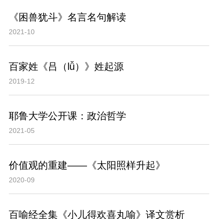
《困兽犹斗》名言名句解读
2021-10
百家姓《吕（lǚ）》姓起源
2019-12
耶鲁大学公开课：政治哲学
2021-05
价值观的重建——《太阳照样升起》
2020-09
百喻经全集《小儿得欢喜丸喻》译文赏析