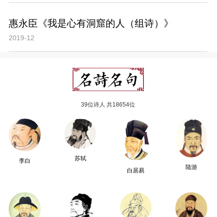
惠永臣《我是心有洞窟的人（组诗）》
2019-12
39位诗人 共18654位
苏轼
李白
陆游
白居易