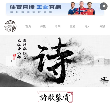
✕
首页
诗集
名句
主题
诗人
诗塾
<
>