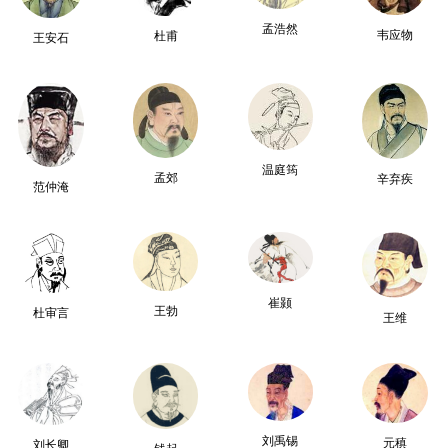
孟浩然
韦应物
杜甫
王安石
温庭筠
孟郊
辛弃疾
范仲淹
崔颢
王勃
杜审言
王维
刘禹锡
元稹
刘长卿