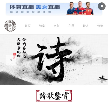
✕
首页
诗集
名句
主题
诗人
诗塾
<
>