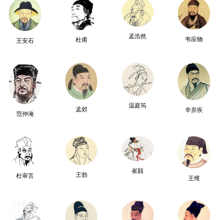
孟浩然
韦应物
杜甫
王安石
温庭筠
孟郊
辛弃疾
范仲淹
崔颢
王勃
杜审言
王维