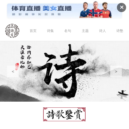
✕
首页
诗集
名句
主题
诗人
诗塾
<
>