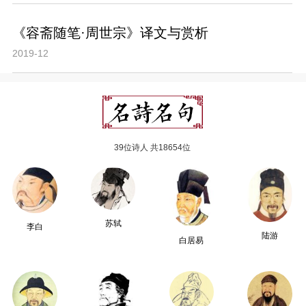
《容斋随笔·周世宗》译文与赏析
2019-12
39位诗人 共18654位
苏轼
李白
陆游
白居易