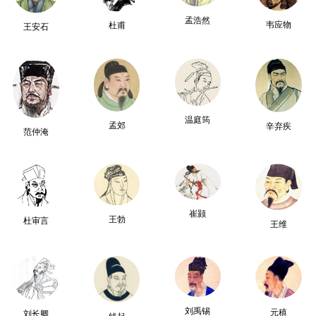
孟浩然
韦应物
杜甫
王安石
温庭筠
孟郊
辛弃疾
范仲淹
崔颢
王勃
杜审言
王维
刘禹锡
元稹
刘长卿