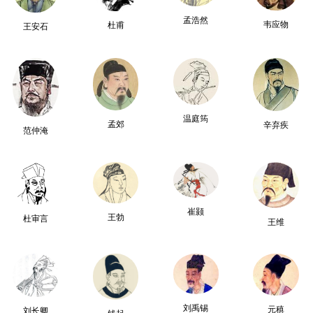
孟浩然
韦应物
杜甫
王安石
温庭筠
孟郊
辛弃疾
范仲淹
崔颢
王勃
杜审言
王维
刘禹锡
元稹
刘长卿