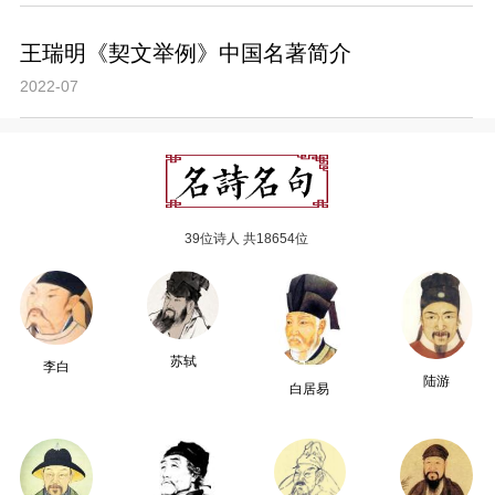
王瑞明《契文举例》中国名著简介
2022-07
39位诗人 共18654位
苏轼
李白
陆游
白居易