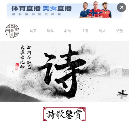
✕
首页
诗集
名句
主题
诗人
诗塾
<
>