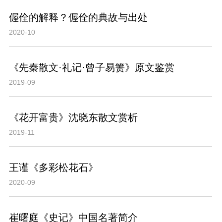
偓佺的解释？偓佺的典故与出处
2020-10
《先秦散文·礼记·曾子易箦》原文鉴赏
2019-09
《花开富贵》沈晓东散文赏析
2019-11
王谨《多彩松花石》
2020-09
崔曙庭《史记》中国名著简介