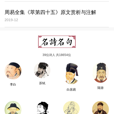
周易全集《萃第四十五》原文赏析与注解
2019-12
39位诗人 共18654位
苏轼
李白
陆游
白居易