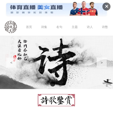
✕
首页
诗集
名句
主题
诗人
诗塾
<
>