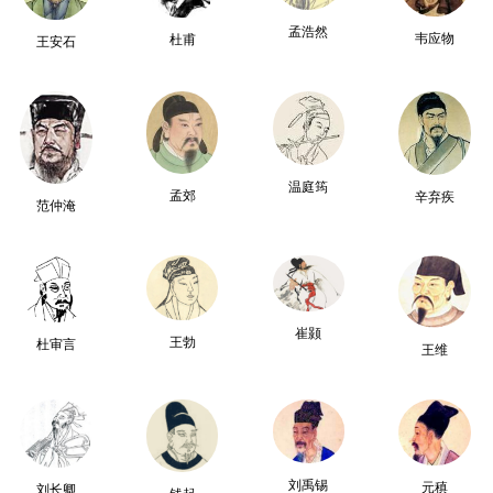
孟浩然
韦应物
杜甫
王安石
温庭筠
孟郊
辛弃疾
范仲淹
崔颢
王勃
杜审言
王维
刘禹锡
元稹
刘长卿