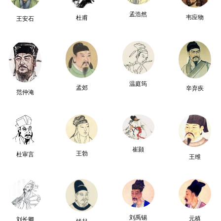
孟浩然
韦应物
杜甫
王安石
温庭筠
孟郊
辛弃疾
范仲淹
崔颢
王勃
杜审言
王维
刘禹锡
元稹
刘长卿