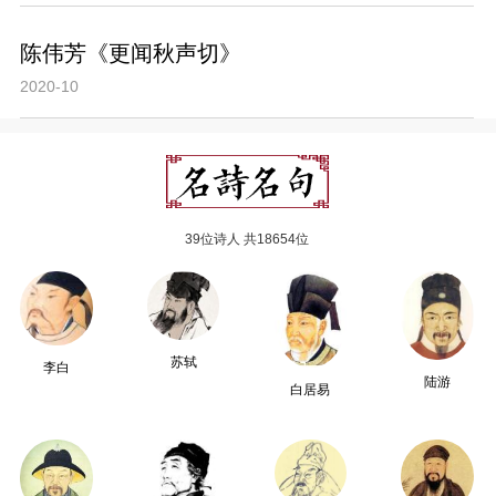
陈伟芳《更闻秋声切》
2020-10
39位诗人 共18654位
苏轼
李白
陆游
白居易