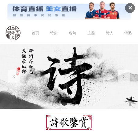
✕
首页
诗集
名句
主题
诗人
诗塾
<
>