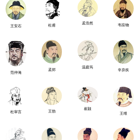
孟浩然
韦应物
杜甫
王安石
温庭筠
孟郊
辛弃疾
范仲淹
崔颢
王勃
杜审言
王维