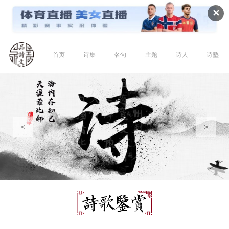
✕
首页
诗集
名句
主题
诗人
诗塾
<
>