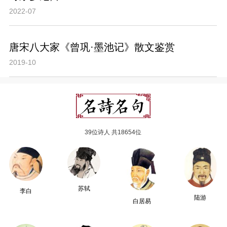
2022-07
唐宋八大家《曾巩·墨池记》散文鉴赏
2019-10
39位诗人 共18654位
苏轼
李白
陆游
白居易