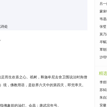
诗词
吕一
析
蒙泉
韦遗
赋诗处
张璧
析
莫乃
。
析
岑毓
覃朝
沙培
精
乐知足而生欢喜之心。祇树，释迦牟尼去舍卫围说法时舆僧
李煜
都帅）境，佛教用语，是欲界六天中的第四天，即兜率天。
苏轼
朱自
灯。指佛象前的油灯。会昌：唐武宗年号。
安徽