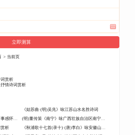
西
> 当前页
诗词赏析
景抒情诗词赏析
《姑苏曲·(明)吴兆》咏江苏山水名胜诗词
杨亿《表弟李宗元知桂州阳朔县》即事感怀诗词赏析
(明)董传策《南宁》咏广西壮族自治区南宁诗词
词赏析
《秋浦歌十七首(录十)·(唐)李白》咏安徽山水名胜诗词