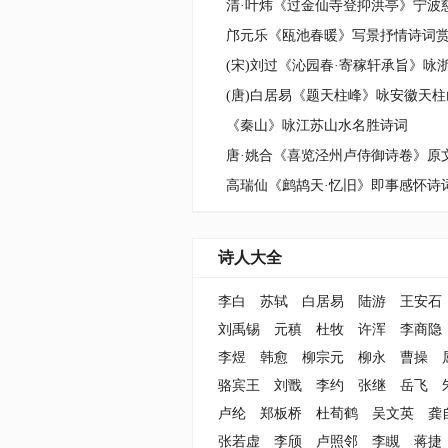
邝元乐《瓯池春暖》写景抒情诗词
《秦山》咏江苏山水名胜诗词
高瑞仙《鹧鸪天·忆旧》即事感怀诗
诗人大全
李白
苏轼
白居易
陆游
王安石
刘禹锡
元稹
杜牧
许浑
李商隐
李煜
韩愈
柳宗元
柳永
曹操
骆宾王
刘戬
李约
张继
岳飞
卢纶
郑板桥
杜荀鹤
吴文英
龚
张若虚
李颀
卢照邻
李瞡
蒋捷