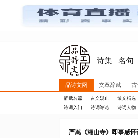
诗集
名句
品诗文网
文章辞赋
古
辞赋名篇
古文观止
散文精选
诗词入门
诗词评论
诗词人物
严嵩《湘山寺》即事感怀