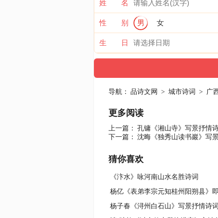
姓 名
性 别
男
女
生 日
导航：
品诗文网
>
城市诗词
>
广
更多阅读
上一篇：
孔镛《湘山寺》写景抒情
下一篇：
沈晦《独秀山读书巖》写
猜你喜欢
《汴水》咏河南山水名胜诗词
杨子春《浔州白石山》写景抒情诗