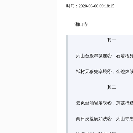
时间：2020-06-06 09:18:15
湘山寺
其一
湘山台殿翠微连②，石塔栖
祇树天移兜率境④，金镫焰续
其二
云岚坐涌岩扉暝⑥，薜荔行
两日炎荒病如洗⑧，湘山寺