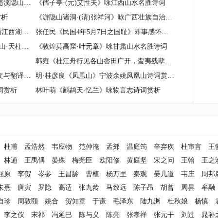
清·叶炜《过金仙寺登抑洪亭》宁波慈溪隐山与抑洪亭诗词赏析
《孺子亭·(元)艾性夫》咏江西山水名胜诗词
赏析
《游隐山诸洞·(清)张祥河》咏广西壮族自治区山水名胜诗词
(宋)刘过《沁园春·寄稼轩承旨》咏浙江西湖诗词
张任民《民国4年5月7日之国耻》即事感怀诗词赏析
(唐)白居易《题天柱峰》咏安徽天柱山·天柱峰诗词
《敦煌莫高窟·叶元章》咏甘肃山水名胜诗词
韩雍《桂江舟行见各山畲田广开，蛮夷残孽持兵供役，夹道拜迎。视往年处处益多，喜而有作》即事感怀诗词赏析
唐·姚合《喜览泾州卢侍御诗卷》原文与翻译、赏析
明·桂彦良《凤凰山》宁波余姚凤凰山诗词赏析
词赏析
林叶萌《鹧鸪天·忆兰》咏物言志诗词赏析
杜甫
孟浩然
韦应物
范仲淹
孟郊
温庭筠
辛弃疾
杜审言
王
林逋
王禹偁
晏殊
梅尧臣
欧阳修
黄庭坚
宋之问
王翰
王之
屈原
李贺
岑参
王昌龄
曹植
杨万里
秦观
晏几道
韦庄
周邦
朱熹
唐寅
罗隐
高适
张九龄
马致远
陈子昂
胡曾
周昙
牟融
自珍
周敦颐
姚合
贺知章
于谦
毛泽东
陆九渊
杜秋娘
杨慎
李之仪
宋祁
冯延巳
陈与义
陈亮
张孝祥
张元干
刘过
晁补