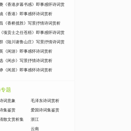
赏析
夔《香港岁暮书感》即事感怀诗词赏
镜《香港》即事感怀诗词赏析
昌《香桥揽胜》写景抒情诗词赏析
《项贡士之任苍梧》即事感怀诗词赏
群《陆川谢鲁山庄》写景抒情诗词赏
英《闲游》即事感怀诗词赏析
选《闲步》写景抒情诗词赏析
铮《闲居》即事感怀诗词赏析
选专题
诗词意象
毛泽东诗词赏析
诗集鉴赏
爱国诗词集鉴赏
清散文赏析集
浙江
云南