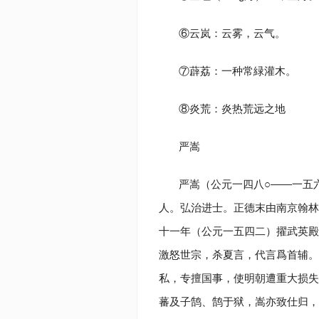
⑥云岚：云雾，云气。
⑦薜荔：一种常緑灌木。
⑧炎荒：炎热荒远之地
严嵩
严嵩（公元一四八○——一五
人。弘治进士。正德末由南京翰林
十一年（公元一五四二）擢武英殿
激怒世宗，杀夏言，代言爲首辅。
私，专擅国事，使明朝遭重大损失
蕃及子鹄、鹄于狱，嵩亦致仕归，