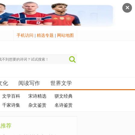
✕
手机访问
|
精选专题
|
网站地图
文化
阅读写作
世界文学
文学百科
宋诗精选
骈文经典
千家诗集
杂文鉴赏
名诗鉴赏
机推荐