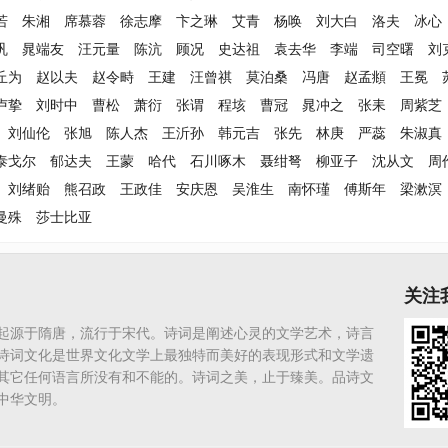
若
朱湘
席慕蓉
徐志摩
卞之琳
艾青
杨唤
刘大白
洛夫
冰心
巩
晁端友
汪元量
陈沆
顾况
史达祖
袁去华
李端
司空曙
刘
丘为
赵以夫
赵令畤
王建
汪曾祺
莫泊桑
冯唐
赵孟頫
王冕
卢挚
刘时中
曹松
萧衍
张谓
程垓
曹冠
晁冲之
张耒
周紫芝
刘仙伦
张旭
陈人杰
王沂孙
韩元吉
张先
林庚
严蕊
朱淑真
泰戈尔
郁达夫
王蒙
哈代
石川啄木
聂绀弩
柳亚子
沈从文
周
刘绪贻
熊召政
王政佳
安庆恩
吴淮生
南怀瑾
傅斯年
梁漱溟
曼殊
莎士比亚
关注
起源于隋唐，流行于宋代。诗词是阐述心灵的文学艺术，诗言
诗词文化是世界文化文学上最独特而美好的表现形式和文学遗
其它任何语言所没有和不能的。诗词之美，止于臻美。品诗文
中华文明。