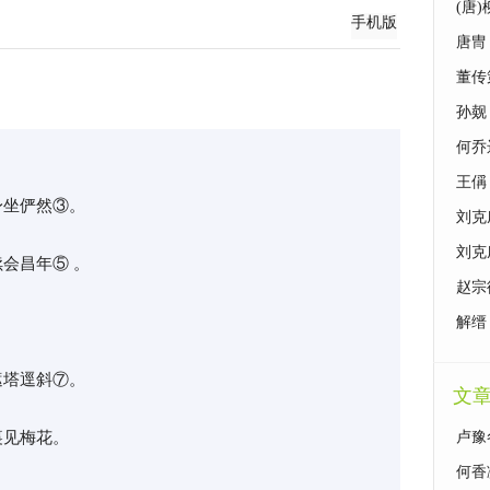
(唐
手机版
唐冑
董传
孙觌
何乔
王偁
身坐俨然③。
刘克
刘克
会昌年⑤ 。
赵宗
解缙
遮塔逕斜⑦。
文
裏见梅花。
卢豫
何香