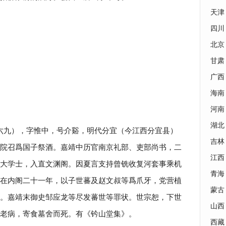
天津
四川
北京
甘肃
广西
海南
河南
湖北
六九），字惟中，号介谿，明代分宜（今江西分宜县）
吉林
院召爲国子祭酒。嘉靖中历官南京礼部、吏部尚书，二
江西
大学士，入直文渊阁。因夏言支持曾铣收复河套事乘机
青海
在内阁二十一年，以子世蕃及赵文叔等爲爪牙，党营植
蒙古
。嘉靖末御史邹应龙等尽发蕃世等罪状。世宗恕，下世
山西
老病，寄食墓舍而死。有《钤山堂集》。
西藏