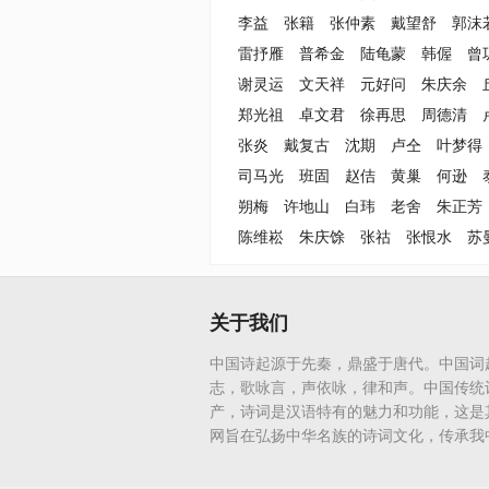
李益
张籍
张仲素
戴望舒
郭沫
雷抒雁
普希金
陆龟蒙
韩偓
曾
谢灵运
文天祥
元好问
朱庆余
郑光祖
卓文君
徐再思
周德清
张炎
戴复古
沈期
卢仝
叶梦得
司马光
班固
赵佶
黄巢
何逊
朔梅
许地山
白玮
老舍
朱正芳
陈维崧
朱庆馀
张祜
张恨水
苏
关于我们
中国诗起源于先秦，鼎盛于唐代。中国词
志，歌咏言，声依咏，律和声。中国传统
产，诗词是汉语特有的魅力和功能，这是
网旨在弘扬中华名族的诗词文化，传承我