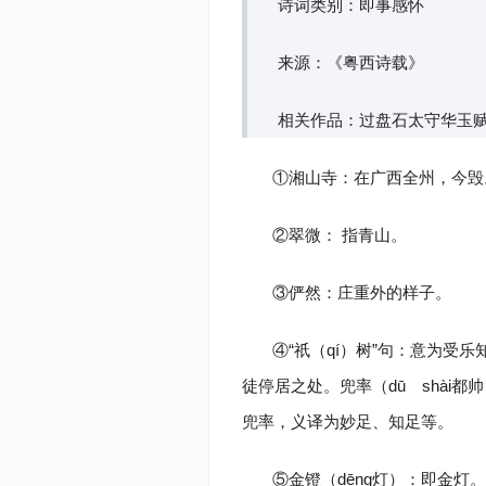
诗词类别：即事感怀
来源：《粤西诗载》
相关作品：过盘石太守华玉
①湘山寺：在广西全州，今毁
②翠微： 指青山。
③俨然：庄重外的样子。
④“祇（qí）树”句：意为受
徒停居之处。兜率（dū shài
兜率，义译为妙足、知足等。
⑤金镫（dēng灯）：即金