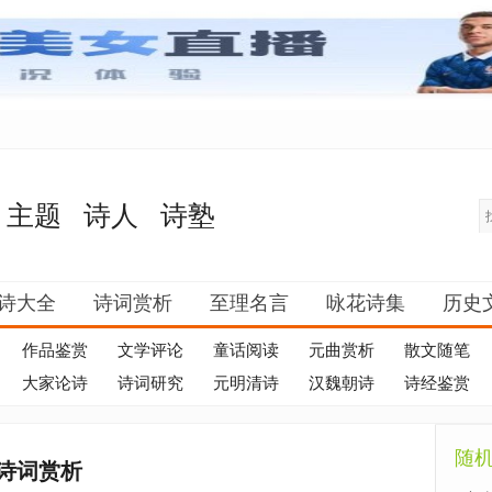
主题
诗人
诗塾
诗大全
诗词赏析
至理名言
咏花诗集
历史
作品鉴赏
文学评论
童话阅读
元曲赏析
散文随笔
大家论诗
诗词研究
元明清诗
汉魏朝诗
诗经鉴赏
随
诗词赏析