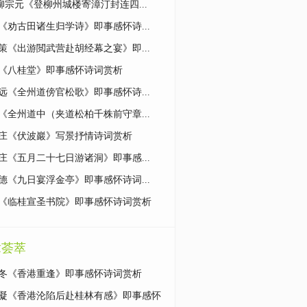
)柳宗元《登柳州城楼寄漳汀封连四...
《劝古田诸生归学诗》即事感怀诗...
策《出游閲武营赴胡经幕之宴》即...
《八桂堂》即事感怀诗词赏析
远《全州道傍官松歌》即事感怀诗...
《全州道中（夹道松柏千株前守章...
庄《伏波巖》写景抒情诗词赏析
庄《五月二十七日游诸洞》即事感...
德《九日宴浮金亭》即事感怀诗词...
《临桂宣圣书院》即事感怀诗词赏析
章荟萃
冬《香港重逢》即事感怀诗词赏析
凝《香港沦陷后赴桂林有感》即事感怀