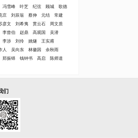
冯雪峰
叶芝
纪弦
顾城
歌德
克庄
刘辰翁
蔡伸
元结
常建
苏彦文
刘希夷
贯云石
周文质
李曾伯
赵鼎
高观国
吴潜
李涉
刘伶
姚燧
王实甫
作人
吴向东
林徽因
余秋雨
郑振铎
钱钟书
高启
陈师道
我们