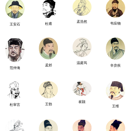
孟浩然
韦应物
杜甫
王安石
温庭筠
孟郊
辛弃疾
范仲淹
崔颢
王勃
杜审言
王维