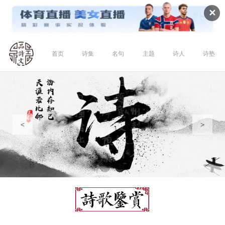
✕
首页
诗集
名句
主题
诗人
诗塾
<
>