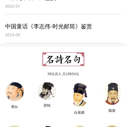
2022-07
中国童话《李志伟·时光邮筒》鉴赏
2019-09
39位诗人 共18654位
苏轼
李白
陆游
白居易