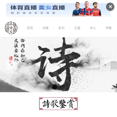
✕
首页
诗集
名句
主题
诗人
诗塾
<
>