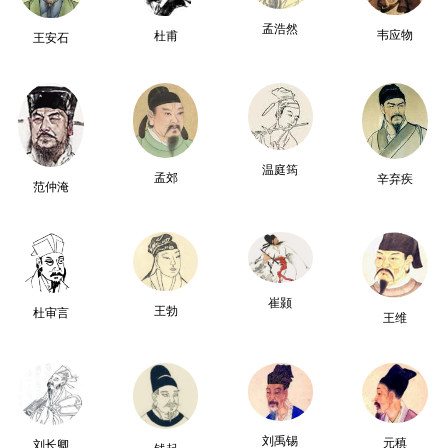
孟浩然
韦应物
杜甫
王安石
温庭筠
孟郊
辛弃疾
范仲淹
崔颢
王勃
杜审言
王维
刘禹锡
元稹
刘长卿