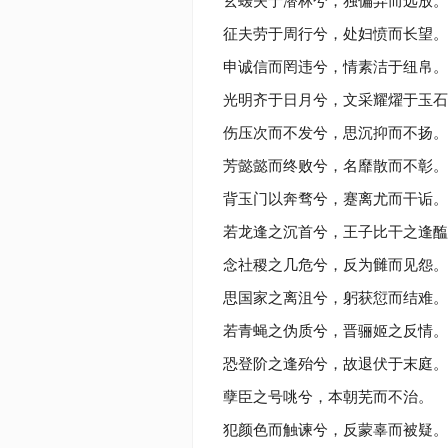
玄蝯失于潜林兮，独偏弃而远放。
征夫劳于周行兮，处妇愤而长望。
申诚信而罔违兮，情素洁于纽帛。
光明齐于日月兮，文采耀燿于玉石
伤压次而不发兮，思沉抑而不扬。
芳懿懿而终败兮，名靡散而不彰。
背玉门以奔骛兮，蹇离尤而干诟。
若龙逢之沉首兮，王子比干之逢醢
念社稷之几危兮，反为雠而见怨。
思国家之离沮兮，躬获愆而结难。
若青蝇之伪质兮，晋骊姬之反情。
恐登阶之逢殆兮，故退伏于末庭。
孽臣之号咷兮，本朝芜而不治。
犯颜色而触谏兮，反蒙辜而被疑。