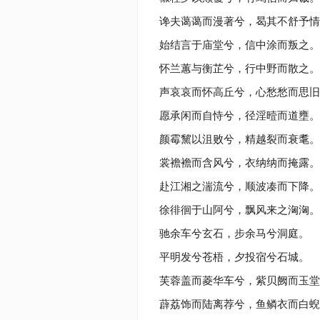
谗夫蔼蔼而漫著兮，曷其不舒予情
始结言于庙堂兮，信中涂而叛之。
怀兰蕙与衡芷兮，行中野而散之。
声哀哀而怀高丘兮，心愁愁而思旧
愿承闲而自恃兮，径淫曀而道壅。
颜霉黧以沮败兮，精越裂而衰耄。
裳襜襜而含风兮，衣纳纳而掩露。
赴江湘之湍流兮，顺波凑而下降。
徐徘徊于山阿兮，飘风来之洶洶。
驰余车兮玄石，步余马兮洞庭。
平明发兮苍梧，夕投宿兮石城。
芙蓉盖而菱华车兮，紫贝阙而玉堂
薜荔饰而陆离荐兮，鱼鳞衣而白蜺