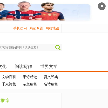
✕
手机访问
|
精选专题
|
网站地图
文化
阅读写作
世界文学
文学百科
宋诗精选
骈文经典
千家诗集
杂文鉴赏
名诗鉴赏
机推荐