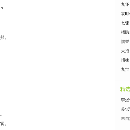
九怀
？
哀时
七谏
招隐
邦。
惜誓
大招
招魂
九辩
精
李煜
苏轼
。
朱自
裳。