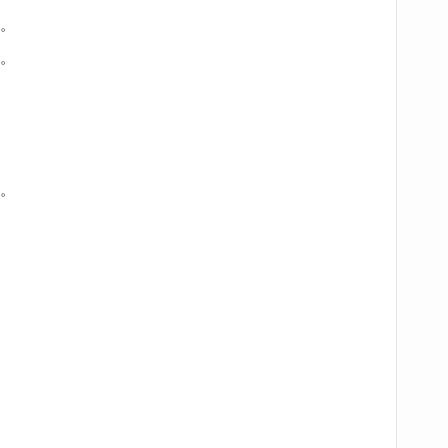
。
。
。