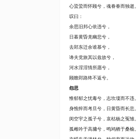
心蛩蛩而怀顾兮，魂眷眷而独逝。
叹曰：
余思旧邦心依违兮，
日暮黄昏羌幽悲兮，
去郢东迁余谁慕兮，
谗夫党旅其以兹故兮，
河水淫淫情所愿兮，
顾瞻郢路终不返兮。
怨思
惟郁郁之忧毒兮，志坎壈而不违。
身憔悴而考旦兮，日黄昏而长悲。
闵空宇之孤子兮，哀枯杨之冤雏。
孤雌吟于高墉兮，鸣鸠栖于桑榆。