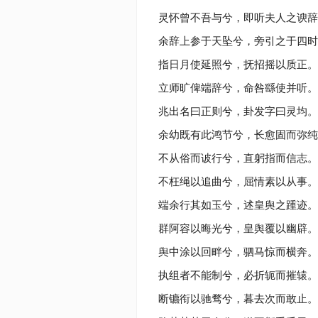
灵怀曾不吾与兮，即听夫人之谀辞
余辞上参于天坠兮，旁引之于四时
指日月使延照兮，抚招摇以质正。
立师旷俾端辞兮，命咎繇使并听。
兆出名曰正则兮，卦发字曰灵均。
余幼既有此鸿节兮，长愈固而弥纯
不从俗而诐行兮，直躬指而信志。
不枉绳以追曲兮，屈情素以从事。
端余行其如玉兮，述皇舆之踵迹。
群阿容以晦光兮，皇舆覆以幽辟。
舆中涂以回畔兮，驷马惊而横奔。
执组者不能制兮，必折轭而摧辕。
断镳衔以驰骛兮，暮去次而敢止。