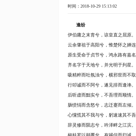
时间：2018-10-29 15:13:02
逢纷
伊伯庸之末胄兮，谅皇直之屈原。
云余肇祖于高阳兮，惟楚怀之婵连
原生受命于贞节兮，鸿永路有嘉名
齐名字于天地兮，并光明于列星。
吸精粹而吐氛浊兮，横邪世而不取
行叩诚而不阿兮，遂见排而逢谗。
后听虚而黜实兮，不吾理而顺情。
肠愤悁而含怒兮，志迁蹇而左倾。
心戃慌其不我与兮，躬速速其不吾
辞灵修而陨志兮，吟泽畔之江滨。
椒桂罗以颠覆兮，有竭信而归诚。