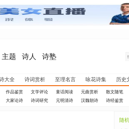
主题
诗人
诗塾
诗大全
诗词赏析
至理名言
咏花诗集
历史
作品鉴赏
文学评论
童话阅读
元曲赏析
散文随笔
大家论诗
诗词研究
元明清诗
汉魏朝诗
诗经鉴赏
随