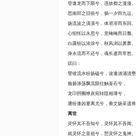
登逢龙而下陨兮，违故都之漫漫。
思南郢之旧俗兮，肠一夕而九运。
扬流波之潢潢兮，体溶溶而东回。
心怊怅以永思兮，意晻晻而日颓。
白露纷以涂涂兮，秋风浏以萧萧。
身永流而不还兮，魂长逝而常愁。
叹曰：
譬彼流水纷扬磕兮，波逢汹涌濆壅
揄扬涤荡飘流陨往触崟石兮，
龙卬脟圈缭戾宛转阻相薄兮，
遭纷逢凶蹇离尤兮，垂文扬采遗将
离世
灵怀其不吾知兮，灵怀其不吾闻。
就灵怀之皇祖兮，愬灵怀之鬼神。