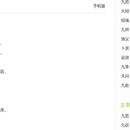
九思
手机版
大招
招魂
九辩
渔父
。
卜居
。
远游
九章
容。
天问
九歌
文
亲。
九思
九叹