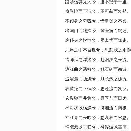
路荡荡其无人兮，遂不禦乎千里。
身衡陷而下沉兮，不可获而复登。
不顾身之卑贱兮，惜皇舆之不兴。
出国门而端指兮，冀壹寤而锡还。
哀仆夫之坎毒兮，屡离忧而逢患。
九年之中不吾反兮，思彭咸之水游
惜师延之浮渚兮，赴汨罗之长流。
遵江曲之逶移兮，触石碕而衡游。
波澧澧而扬浇兮，顺长濑之浊流。
凌黄沱而下低兮，思还流而复反。
玄舆驰而并集兮，身容与而日远。
棹舟杭以横濿兮，济湘流而南极。
立江界而长吟兮，愁哀哀而累息。
情慌忽以忘归兮，神浮游以高历。