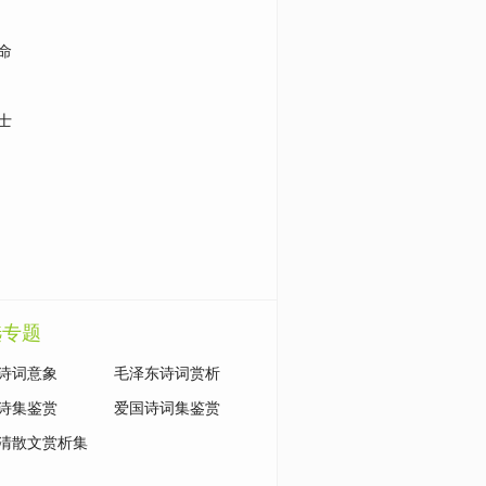
命
士
选专题
诗词意象
毛泽东诗词赏析
诗集鉴赏
爱国诗词集鉴赏
清散文赏析集