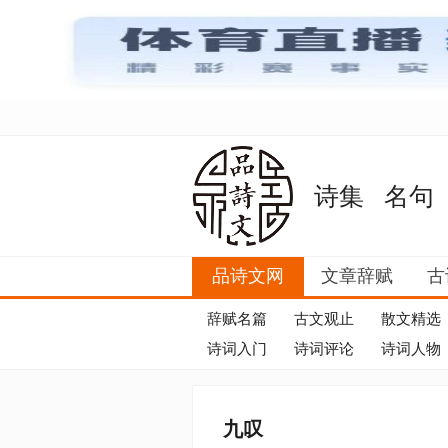
诗集
名句
品诗文网
文章辞赋
古
辞赋名篇
古文观止
散文精选
诗词入门
诗词评论
诗词人物
九叹