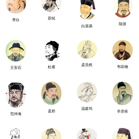
苏轼
李白
陆游
白居易
孟浩然
韦应物
杜甫
王安石
温庭筠
孟郊
辛弃疾
范仲淹