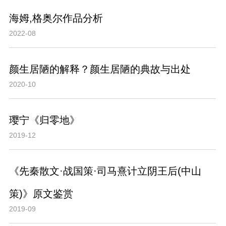
海姆,格奥尔作品分析
2022-08
颜生居陋的解释？颜生居陋的典故与出处
2020-10
璎宁《归零地》
2019-12
《先秦散文·战国策·司马熹计立阴王后(中山
策)》原文鉴赏
2019-09