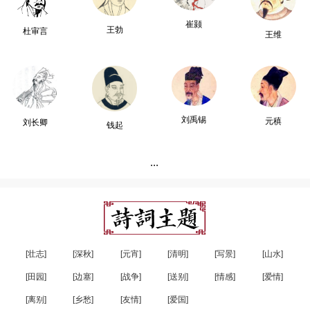
崔颢
王勃
杜审言
王维
刘禹锡
元稹
刘长卿
钱起
...
[壮志]
[深秋]
[元宵]
[清明]
[写景]
[山水]
[田园]
[边塞]
[战争]
[送别]
[情感]
[爱情]
[离别]
[乡愁]
[友情]
[爱国]