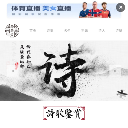
✕
首页
诗集
名句
主题
诗人
诗塾
<
>