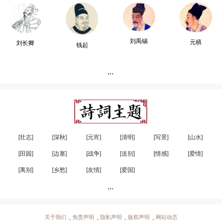
刘禹锡
元稹
刘长卿
钱起
...
[壮志]
[深秋]
[元宵]
[清明]
[写景]
[山水]
[田园]
[边塞]
[战争]
[送别]
[情感]
[爱情]
[离别]
[乡愁]
[友情]
[爱国]
...
关于我们
免责声明
隐私声明
版权声明
网站动态