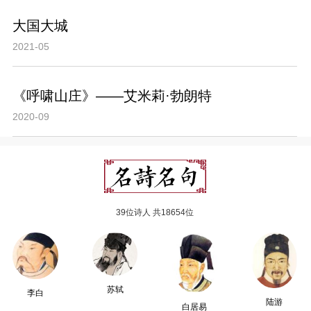
大国大城
2021-05
《呼啸山庄》——艾米莉·勃朗特
2020-09
39位诗人 共18654位
苏轼
李白
陆游
白居易