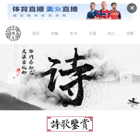
✕
首页
诗集
名句
主题
诗人
诗塾
<
>