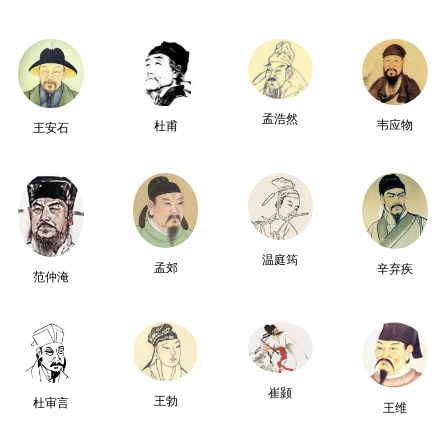
孟浩然
韦应物
杜甫
王安石
温庭筠
孟郊
辛弃疾
范仲淹
崔颢
王勃
杜审言
王维