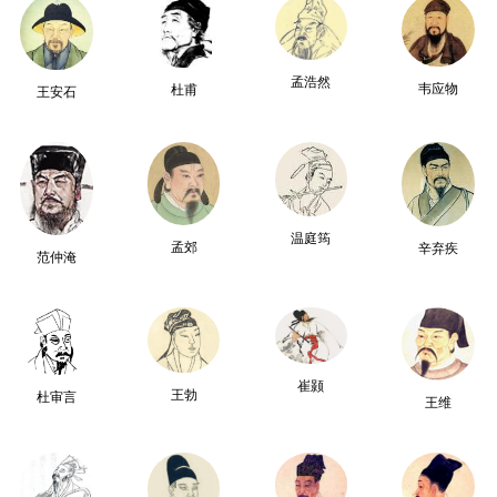
孟浩然
韦应物
杜甫
王安石
温庭筠
孟郊
辛弃疾
范仲淹
崔颢
王勃
杜审言
王维