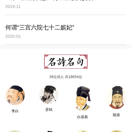
2019-11
何谓“三宫六院七十二嫔妃”
2020-01
39位诗人 共18654位
苏轼
李白
陆游
白居易