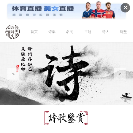
✕
首页
诗集
名句
主题
诗人
诗塾
<
>