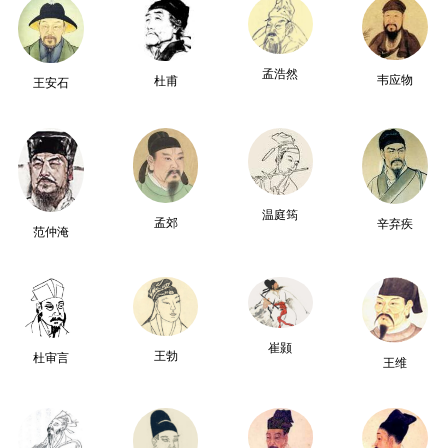
孟浩然
韦应物
杜甫
王安石
温庭筠
孟郊
辛弃疾
范仲淹
崔颢
王勃
杜审言
王维