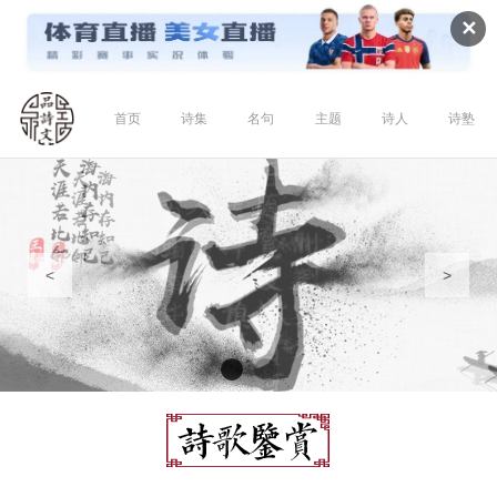
✕
首页
诗集
名句
主题
诗人
诗塾
<
>