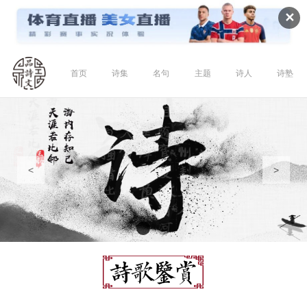
✕
首页
诗集
名句
主题
诗人
诗塾
<
>