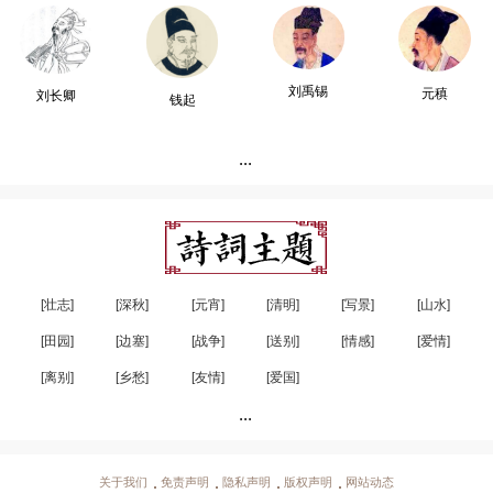
刘禹锡
元稹
刘长卿
钱起
...
[壮志]
[深秋]
[元宵]
[清明]
[写景]
[山水]
[田园]
[边塞]
[战争]
[送别]
[情感]
[爱情]
[离别]
[乡愁]
[友情]
[爱国]
...
关于我们
免责声明
隐私声明
版权声明
网站动态