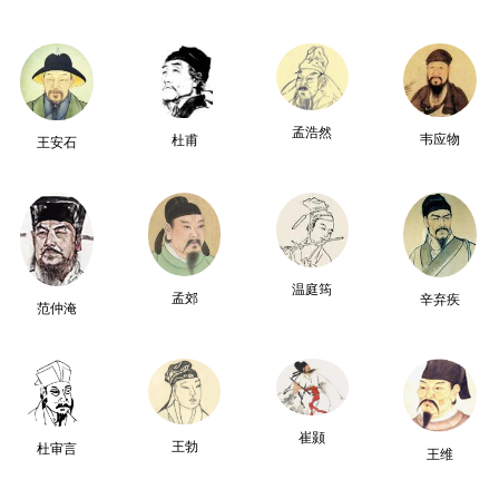
孟浩然
韦应物
杜甫
王安石
温庭筠
孟郊
辛弃疾
范仲淹
崔颢
王勃
杜审言
王维