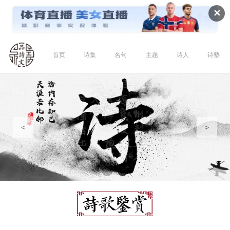
✕
首页
诗集
名句
主题
诗人
诗塾
<
>