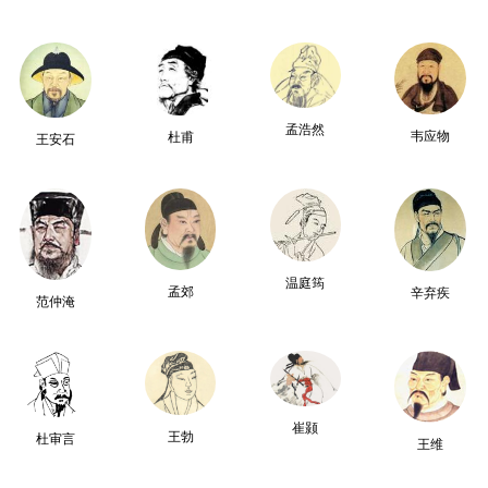
孟浩然
韦应物
杜甫
王安石
温庭筠
孟郊
辛弃疾
范仲淹
崔颢
王勃
杜审言
王维