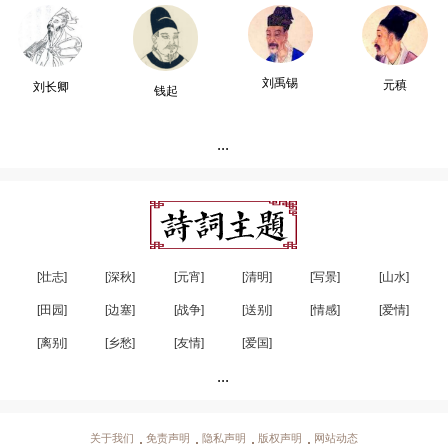
刘禹锡
元稹
刘长卿
钱起
...
[壮志]
[深秋]
[元宵]
[清明]
[写景]
[山水]
[田园]
[边塞]
[战争]
[送别]
[情感]
[爱情]
[离别]
[乡愁]
[友情]
[爱国]
...
关于我们
免责声明
隐私声明
版权声明
网站动态