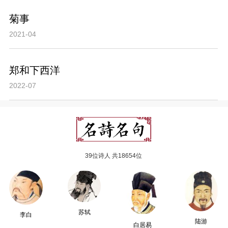
菊事
2021-04
郑和下西洋
2022-07
39位诗人 共18654位
苏轼
李白
陆游
白居易