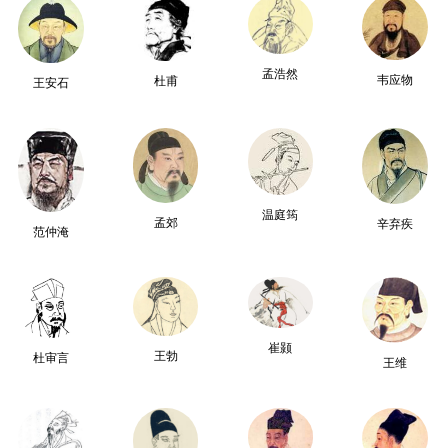
孟浩然
韦应物
杜甫
王安石
温庭筠
孟郊
辛弃疾
范仲淹
崔颢
王勃
杜审言
王维