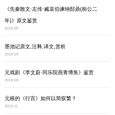
《先秦散文·左传·臧哀伯谏纳郜鼎(桓公二
年)》原文鉴赏
2019-09
墨池记原文,注释,译文,赏析
2019-09
元戏剧《李文蔚·同乐院燕青博鱼》鉴赏
2019-09
元稹的《行宫》如何以简驭繁？
2019-11