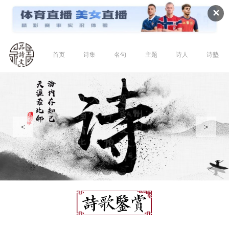
✕
首页
诗集
名句
主题
诗人
诗塾
<
>