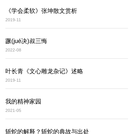
《学会柔软》张坤散文赏析
2019-11
蹶(jué决)叔三悔
2022-08
叶长青《文心雕龙杂记》述略
2019-11
我的精神家园
2021-05
斩蛇的解释？斩蛇的典故与出处