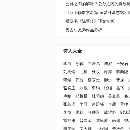
公孙之阁的解释？公孙之阁的典故
后汉书《陈蕃传》译文赏析
龚古尔兄弟作品分析
诗人大全
李白
苏轼
白居易
陆游
王安石
刘禹锡
元稹
杜牧
许浑
李商隐
李煜
韩愈
柳宗元
柳永
曹操
骆宾王
刘戬
李约
张继
岳飞
卢纶
郑板桥
杜荀鹤
吴文英
龚
张若虚
李颀
卢照邻
李瞡
蒋捷
李益
张籍
张仲素
戴望舒
郭沫
雷抒雁
普希金
陆龟蒙
韩偓
曾
谢灵运
文天祥
元好问
朱庆余