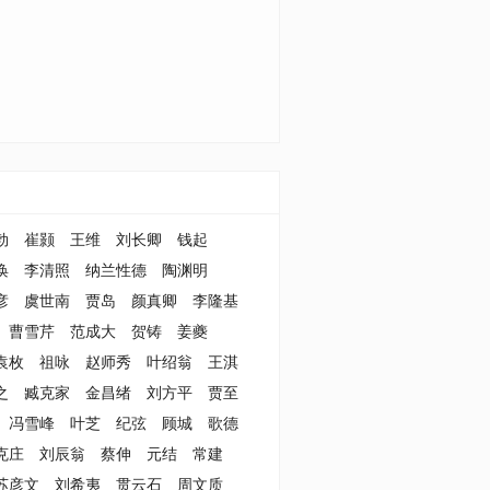
勃
崔颢
王维
刘长卿
钱起
涣
李清照
纳兰性德
陶渊明
彦
虞世南
贾岛
颜真卿
李隆基
曹雪芹
范成大
贺铸
姜夔
袁枚
祖咏
赵师秀
叶绍翁
王淇
之
臧克家
金昌绪
刘方平
贾至
冯雪峰
叶芝
纪弦
顾城
歌德
克庄
刘辰翁
蔡伸
元结
常建
苏彦文
刘希夷
贯云石
周文质