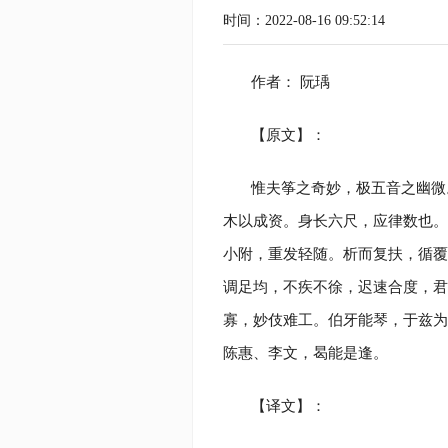
时间：2022-08-16 09:52:14
作者： 阮瑀
【原文】：
惟夫筝之奇妙，极五音之幽微
木以成资。身长六尺，应律数也。
小附，重发轻随。析而复扶，循覆
调足均，不疾不徐，迟速合度，君
寡，妙伎难工。伯牙能琴，于兹为朦。
陈惠、李文，曷能是逢。
【译文】：