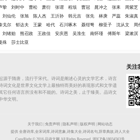
卢挚
刘时中
曹松
萧衍
张谓
程垓
曹冠
晁冲之
张耒
周紫芝
刘仙伦
张旭
陈人杰
王沂孙
韩元吉
张先
林庚
严蕊
朱淑真
泰戈尔
郁达夫
王蒙
哈代
石川啄木
聂绀弩
柳亚子
沈从文
周
刘绪贻
熊召政
王政佳
安庆恩
吴淮生
南怀瑾
傅斯年
梁漱溟
曼殊
莎士比亚
关注
起源于隋唐，流行于宋代。诗词是阐述心灵的文学艺术，诗言
诗词文化是世界文化文学上最独特而美好的表现形式和文学遗
其它任何语言所没有和不能的。诗词之美，止于臻美。品诗文
中华文明。
关于我们
|
免责声明
|
隐私声明
|
版权声明
|
网站动态
提供
全唐诗库
,
全宋词库
,
诗词意象
,
诗集大全
,
诗词名句
,
辞章典故
,
诗人大全
CopyRight © 2016
品诗文网
All Rights Reserved. 浙ICP备18034563号