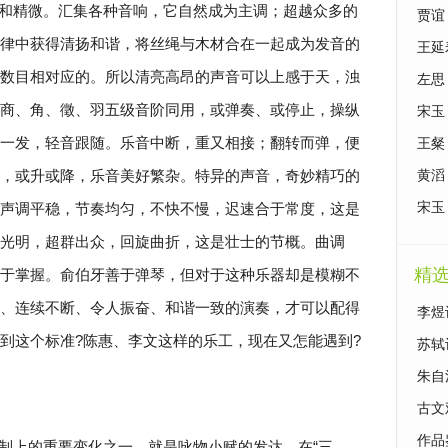
和精微。汇集各种音响，它自然成为主调；超越众多的
贾谊
律中获得清扬和谐，将丝绳与木材合在一起成为发音的
王延
数目相对应的。所以清亮高昂的声音可以上感于天，浊
左思
商、角、徵、羽五级音阶同用，或弹奏、或停止，操纵
宋玉
一发，轻音跟随。乐音中断，重又相接；翻转而弹，便
王粲
，或升或降，乐音美好繁杂。特异的声音，奇妙精巧的
黄滔
声调平稳，节奏均匀，不快不慢，迟速合于常度，这是
宋玉
光明，超群出众，回旋曲折，这是壮士的节概。曲调
精
于掌握。俞伯牙善于弹琴，但对于这种乐器却是模糊不
、连续不断、令人振奋、和谐一致的演奏，才可以配得
李煜
到这个标准?陈惠、李文这样的乐工，现在又怎能遇到?
苏轼
朱自
古文
作品
制上的重要变化之一，就是咏物小赋的发达。在“三