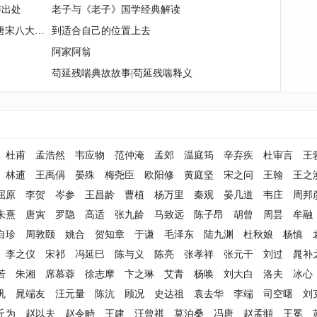
与出处
老子与《老子》国学经典解读
《欧阳修散文名篇·黄梦升墓志铭》唐宋八大家名作鉴赏
到适合自己的位置上去
阿家阿翁
苟延残喘典故故事|苟延残喘释义
杜甫
孟浩然
韦应物
范仲淹
孟郊
温庭筠
辛弃疾
杜审言
王
林逋
王禹偁
晏殊
梅尧臣
欧阳修
黄庭坚
宋之问
王翰
王之
屈原
李贺
岑参
王昌龄
曹植
杨万里
秦观
晏几道
韦庄
周邦
朱熹
唐寅
罗隐
高适
张九龄
马致远
陈子昂
胡曾
周昙
牟融
自珍
周敦颐
姚合
贺知章
于谦
毛泽东
陆九渊
杜秋娘
杨慎
李之仪
宋祁
冯延巳
陈与义
陈亮
张孝祥
张元干
刘过
晁补
若
朱湘
席慕蓉
徐志摩
卞之琳
艾青
杨唤
刘大白
洛夫
冰心
巩
晁端友
汪元量
陈沆
顾况
史达祖
袁去华
李端
司空曙
刘
丘为
赵以夫
赵令畤
王建
汪曾祺
莫泊桑
冯唐
赵孟頫
王冕