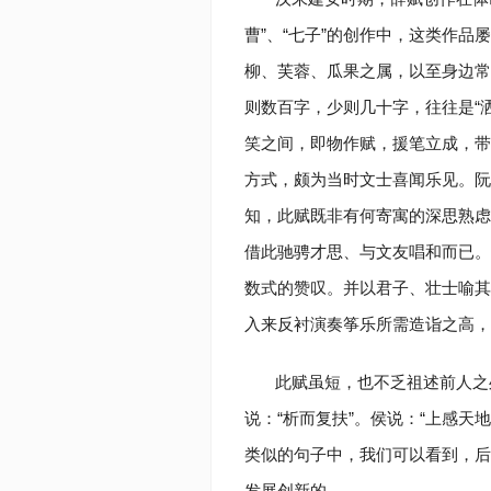
曹”、“七子”的创作中，这类作
柳、芙蓉、瓜果之属，以至身边常
则数百字，少则几十字，往往是“洒
笑之间，即物作赋，援笔立成，带
方式，颇为当时文士喜闻乐见。阮
知，此赋既非有何寄寓的深思熟虑
借此驰骋才思、与文友唱和而已。
数式的赞叹。并以君子、壮士喻其
入来反衬演奏筝乐所需造诣之高，
此赋虽短，也不乏祖述前人之
说：“析而复扶”。侯说：“上感天
类似的句子中，我们可以看到，后
发展创新的。