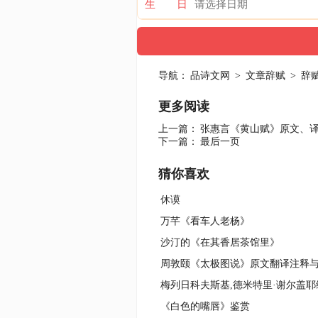
生 日
导航：
品诗文网
>
文章辞赋
>
辞
更多阅读
上一篇：
张惠言《黄山赋》原文、
下一篇：
最后一页
猜你喜欢
休谟
万芊《看车人老杨》
沙汀的《在其香居茶馆里》
周敦颐《太极图说》原文翻译注释
《白色的嘴唇》鉴赏