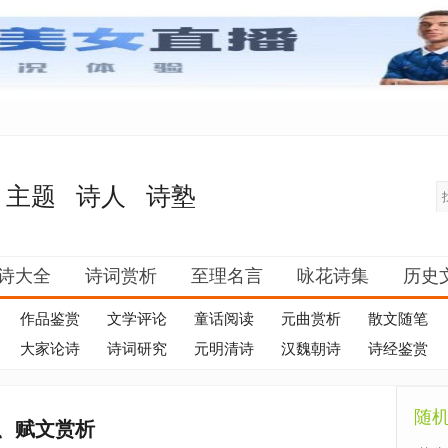
主题
诗人
诗塾
诗大全
诗词赏析
至理名言
咏花诗集
历史
作品鉴赏
文学评论
童话阅读
元曲赏析
散文随笔
大家论诗
诗词研究
元明清诗
汉魏朝诗
诗经鉴赏
随
、赋文赏析