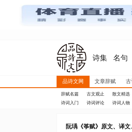
诗集
名句
品诗文网
文章辞赋
古
辞赋名篇
古文观止
散文精选
诗词入门
诗词评论
诗词人物
阮瑀《筝赋》原文、译文