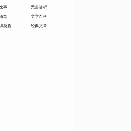
逸事
元曲赏析
随笔
文学百科
辞类纂
经典文章