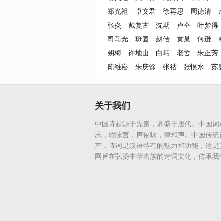
郑光祖
卓文君
徐再思
周德清
张炎
戴复古
沈期
卢仝
叶梦得
司马光
班固
赵佶
黄巢
何逊
朔梅
许地山
白玮
老舍
朱正芳
陈维崧
朱庆馀
张祜
张恨水
苏
关于我们
中国诗起源于先秦，鼎盛于唐代。中国词
志，歌咏言，声依咏，律和声。中国传统
产，诗词是汉语特有的魅力和功能，这是
网旨在弘扬中华名族的诗词文化，传承我