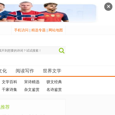
✕
手机访问
|
精选专题
|
网站地图
文化
阅读写作
世界文学
文学百科
宋诗精选
骈文经典
千家诗集
杂文鉴赏
名诗鉴赏
机推荐