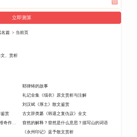
赋名篇
> 当前页
译文、赏析
耶律铸的故事
礼记全集《缁衣》原文赏析与注解
刘汉斌《厚土》散文鉴赏
与鉴赏
古文辞类纂《韩退之复仇议》全文
梅列日科夫斯基,德米特里·谢尔盖耶维奇作品分析
窅然的解释？窅然是什么意思？描写山的词语
《永州印记》蓝予散文赏析