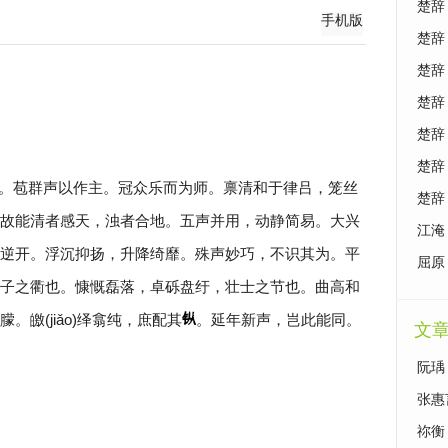
楚辞
手机版
楚辞
楚辞
楚辞
楚辞
楚辞
。苞群声以作主。冠众乐而为师。禀清和于律吕，笼丝
楚辞
故能清者感天，浊者合地。五声并用，动静简易。大兴
江淹
逆开。浮沉抑扬，升降绮靡。殊声妙巧，不识其为。平
屈原
子之衢也。慷慨磊落，卓砾盘纡，壮士之节也。曲高和
皦(jiǎo)绎翕纯，庶配其
。延年新声，岂此能同。
文
阮瑀
张惠
祢衡