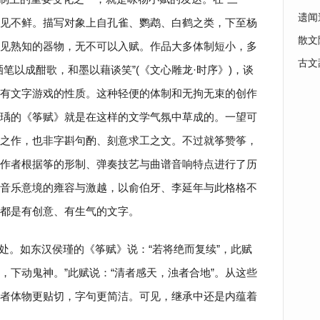
遗闻
品屡见不鲜。描写对象上自孔雀、鹦鹉、白鹤之类，下至杨
散文
见熟知的器物，无不可以入赋。作品大多体制短小，多
古文
笔以成酣歌，和墨以藉谈笑”(《文心雕龙·时序》)，谈
有文字游戏的性质。这种轻便的体制和无拘无束的创作
瑀的《筝赋》就是在这样的文学气氛中草成的。一望可
之作，也非字斟句酌、刻意求工之文。不过就筝赞筝，
作者根据筝的形制、弹奏技艺与曲谱音响特点进行了历
音乐意境的雍容与激越，以俞伯牙、李延年与此格格不
都是有创意、有生气的文字。
处。如东汉侯瑾的《筝赋》说：“若将绝而复续”，此赋
地，下动鬼神。”此赋说：“清者感天，浊者合地”。从这些
者体物更贴切，字句更简洁。可见，继承中还是内蕴着