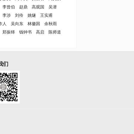
李曾伯
赵鼎
高观国
吴潜
李涉
刘伶
姚燧
王实甫
作人
吴向东
林徽因
余秋雨
郑振铎
钱钟书
高启
陈师道
我们