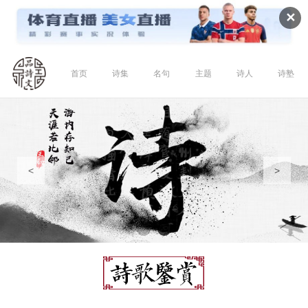
✕
首页
诗集
名句
主题
诗人
诗塾
<
>