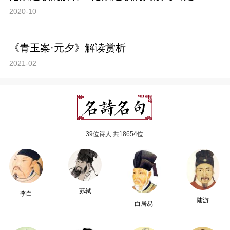
2020-10
《青玉案·元夕》解读赏析
2021-02
39位诗人 共18654位
苏轼
李白
陆游
白居易