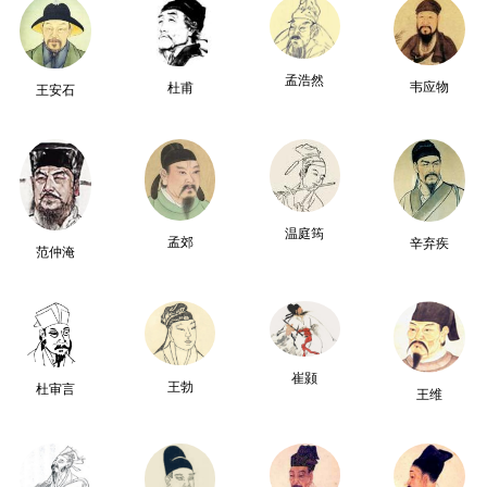
孟浩然
韦应物
杜甫
王安石
温庭筠
孟郊
辛弃疾
范仲淹
崔颢
王勃
杜审言
王维