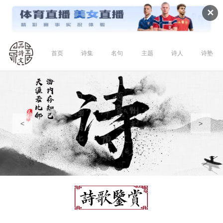
✕
首页
诗集
名句
主题
诗人
诗塾
<
>