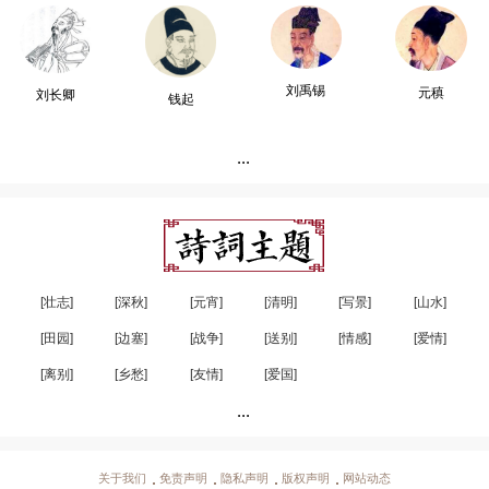
刘禹锡
元稹
刘长卿
钱起
...
[壮志]
[深秋]
[元宵]
[清明]
[写景]
[山水]
[田园]
[边塞]
[战争]
[送别]
[情感]
[爱情]
[离别]
[乡愁]
[友情]
[爱国]
...
关于我们
免责声明
隐私声明
版权声明
网站动态