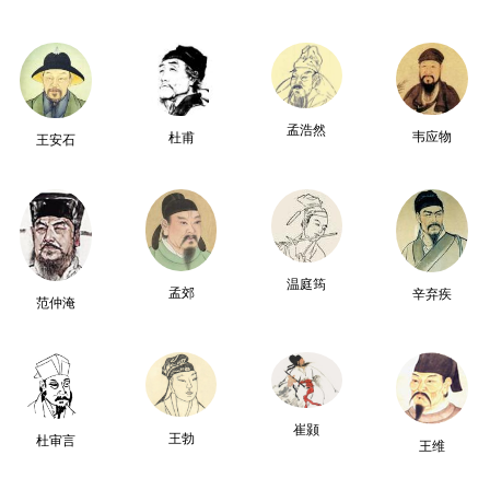
孟浩然
韦应物
杜甫
王安石
温庭筠
孟郊
辛弃疾
范仲淹
崔颢
王勃
杜审言
王维