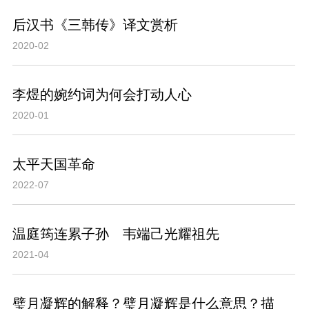
后汉书《三韩传》译文赏析
2020-02
李煜的婉约词为何会打动人心
2020-01
太平天国革命
2022-07
温庭筠连累子孙 韦端己光耀祖先
2021-04
璧月凝辉的解释？璧月凝辉是什么意思？描