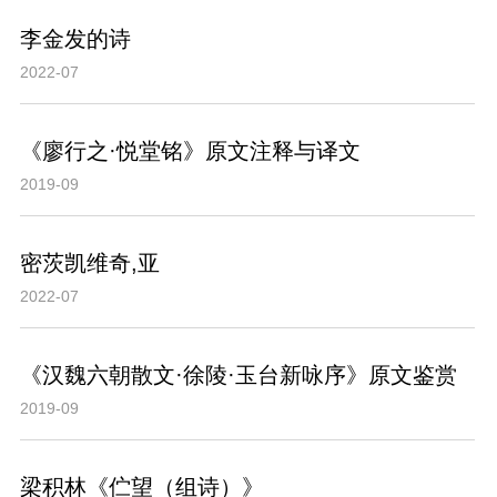
李金发的诗
2022-07
《廖行之·悦堂铭》原文注释与译文
2019-09
密茨凯维奇,亚
2022-07
《汉魏六朝散文·徐陵·玉台新咏序》原文鉴赏
2019-09
梁积林《伫望（组诗）》