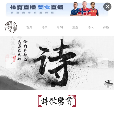
✕
首页
诗集
名句
主题
诗人
诗塾
<
>