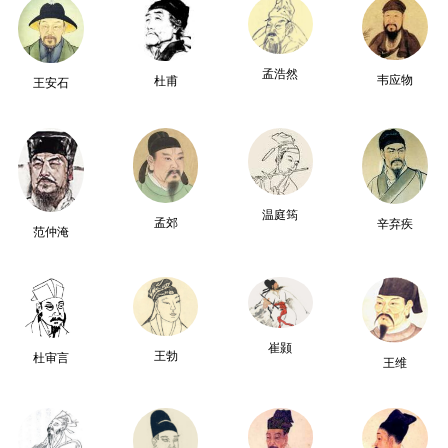
孟浩然
韦应物
杜甫
王安石
温庭筠
孟郊
辛弃疾
范仲淹
崔颢
王勃
杜审言
王维