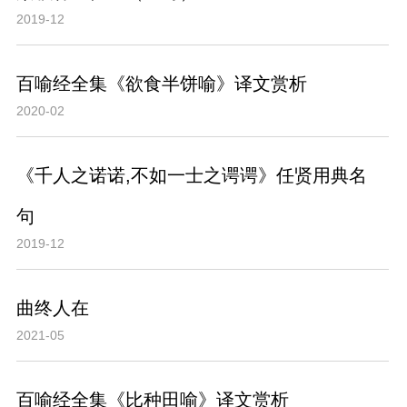
2019-12
百喻经全集《欲食半饼喻》译文赏析
2020-02
《千人之诺诺,不如一士之谔谔》任贤用典名
句
2019-12
曲终人在
2021-05
百喻经全集《比种田喻》译文赏析