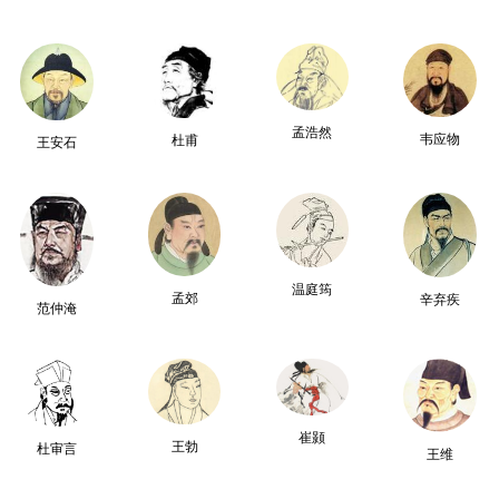
孟浩然
韦应物
杜甫
王安石
温庭筠
孟郊
辛弃疾
范仲淹
崔颢
王勃
杜审言
王维