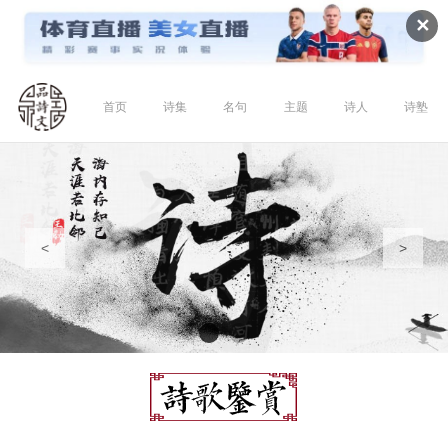
✕
首页
诗集
名句
主题
诗人
诗塾
<
>