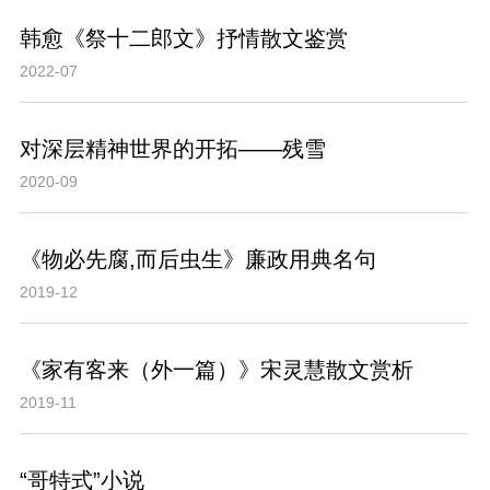
韩愈《祭十二郎文》抒情散文鉴赏
2022-07
对深层精神世界的开拓——残雪
2020-09
《物必先腐,而后虫生》廉政用典名句
2019-12
《家有客来（外一篇）》宋灵慧散文赏析
2019-11
“哥特式”小说