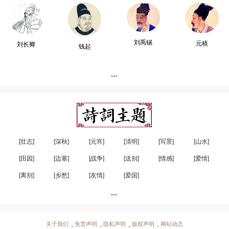
刘禹锡
元稹
刘长卿
钱起
...
[壮志]
[深秋]
[元宵]
[清明]
[写景]
[山水]
[田园]
[边塞]
[战争]
[送别]
[情感]
[爱情]
[离别]
[乡愁]
[友情]
[爱国]
...
关于我们
免责声明
隐私声明
版权声明
网站动态