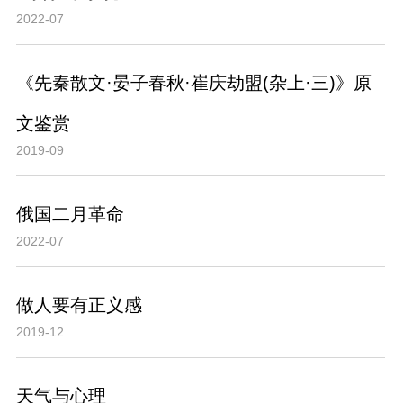
2022-07
《先秦散文·晏子春秋·崔庆劫盟(杂上·三)》原
文鉴赏
2019-09
俄国二月革命
2022-07
做人要有正义感
2019-12
天气与心理