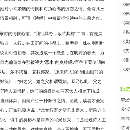
《鼓
她对小幸婚姻的悔恨和对负心郎的愤怨之情。全诗凡三
《鼓
情景相融，可谓《诗经》中短篇抒情诗中的上乘之作。
《黍
《黍
家时的悔恨心情。“我行其野，蔽芾其樗”二句，首先展
《黄
独自一人行走在田野间的小径上，路旁是一株株刚刚吐
《黄
说明时值初春，其次造成一个悬念，在明媚的春天，万
《黄
目光偏偏落在那被视为“恶木”的臭椿呢?再往下看便明白
《麦
尔居。尔不我畜，复我邦家。”原来诗人的思维由眼前的
郑笺》：“妇之父，婿之父相谓昏姻。我乃以此二父之
精
?”诗人回想起，她们的婚姻是在两家大人相允下结成
李煜
遭到休弃。因而产生一种悔恨之情。至此，读者才会完
苏轼
心，正如孔颖达说：“此女行野之所见非嘉木，所采亦非
朱自
如此，诗中的臭椿不是简单的写景起兴，而是经过诗人主
诗词
相一致的景象。这株株臭椿，令人不愉快，不正同抛弃