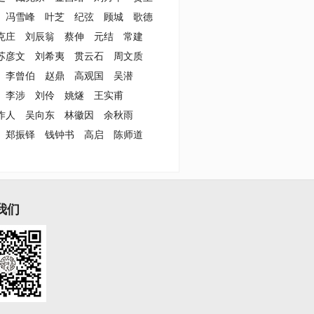
冯雪峰
叶芝
纪弦
顾城
歌德
克庄
刘辰翁
蔡伸
元结
常建
苏彦文
刘希夷
贯云石
周文质
李曾伯
赵鼎
高观国
吴潜
李涉
刘伶
姚燧
王实甫
作人
吴向东
林徽因
余秋雨
郑振铎
钱钟书
高启
陈师道
我们