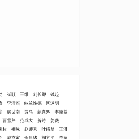
勃
崔颢
王维
刘长卿
钱起
涣
李清照
纳兰性德
陶渊明
彦
虞世南
贾岛
颜真卿
李隆基
曹雪芹
范成大
贺铸
姜夔
袁枚
祖咏
赵师秀
叶绍翁
王淇
之
臧克家
金昌绪
刘方平
贾至