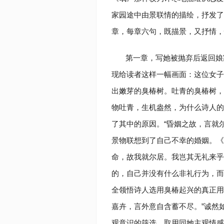
家园途中由景联情的描绘，抒发了
章，每章六句，既描景，又抒情，
第一章，写她被抛弃后返回娘
现给读者这样一幅画面：这位女子
出嫩芽的臭椿树。吐青的臭椿树，
物吐青，生机盎然，为什么诗人的
了其中的原因。“昏姻之故，言就
景物联想到了自己不幸的婚姻。《
命，故我就尔居。我岂其无礼来乎
的，自己并没有什么非礼行为，而
全领悟诗人选用臭椿起兴的真正用
嘉卉，言外意自含蓄不尽。”诚然
观意识的筛选，取用同她主观情感