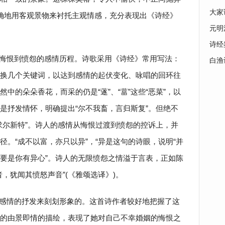
大家
确地用客观景物来衬托主观情感，充分表现出《诗经》
元明
诗经
悔恨到愤怨的感情历程。诗歌采用《诗经》常用写法：
白渔
换几个关键词，以达到感情的起伏变化、咏唱的回环往
中的朵朵香花，而采的仍是“蓫”、“葍”这些“恶菜”，以
是抒发情怀，明确提出“尔不我畜，言归斯复”。但绝不
求尔新特”。诗人的感情从悔恨过渡到愤怨的控诉上，并
。“成不以富，亦只以异”，“异是这句的诗眼，说明“并
要是你有异心”。诗人的无限愤怨之情溢于言表，正如陈
，犹闻其愤怒声音”(《雅颂选译》)。
感情的抒发来刻划形象的。这首诗作者较好地把握了这
的由景即情的描绘，表现了她对自己不幸婚姻的悔恨之