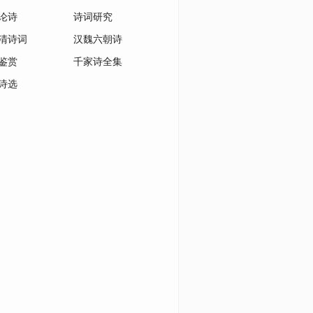
论诗
诗词研究
清诗词
汉魏六朝诗
鉴赏
千家诗全集
诗选