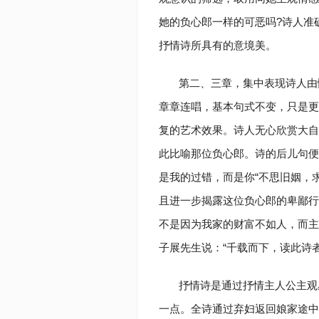
她的负心郎一样的可恶吗?诗人准
抒情诗所具有的意境美。
第二、三章，集中表现诗人由
章章连唱，基本句式不变，只是更
复的艺术效果。诗人无心欣赏大自然
此比喻那位负心郎。诗的后儿句便
是我的过错，而是你“不思旧姻，
且进一步揭露这位负心郎的卑鄙行径
不是因为我家的财富不如人，而主
子展先生说：“千载而下，读此诗者
抒情诗是通过抒情主人公主观
一点。全诗通过弃妇返回娘家途中