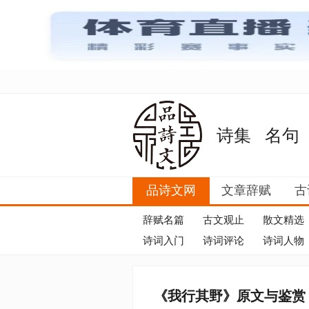
诗集
名句
品诗文网
文章辞赋
古
辞赋名篇
古文观止
散文精选
诗词入门
诗词评论
诗词人物
《我行其野》原文与鉴赏