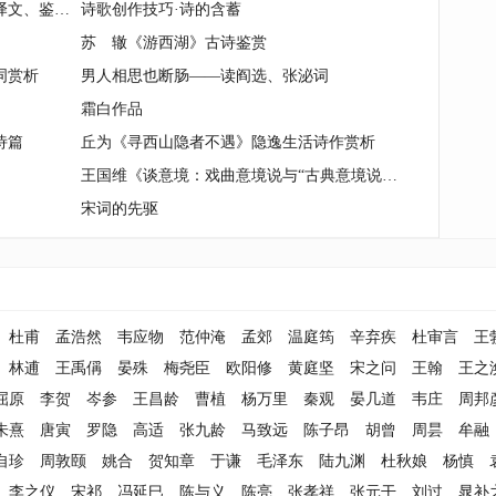
李石《临江仙·佳人》原文、注释、译文、鉴赏
诗歌创作技巧·诗的含蓄
苏 辙《游西湖》古诗鉴赏
词赏析
男人相思也断肠——读阎选、张泌词
霜白作品
诗篇
丘为《寻西山隐者不遇》隐逸生活诗作赏析
王国维《谈意境：戏曲意境说与“古典意境说”》
宋词的先驱
杜甫
孟浩然
韦应物
范仲淹
孟郊
温庭筠
辛弃疾
杜审言
王
林逋
王禹偁
晏殊
梅尧臣
欧阳修
黄庭坚
宋之问
王翰
王之
屈原
李贺
岑参
王昌龄
曹植
杨万里
秦观
晏几道
韦庄
周邦
朱熹
唐寅
罗隐
高适
张九龄
马致远
陈子昂
胡曾
周昙
牟融
自珍
周敦颐
姚合
贺知章
于谦
毛泽东
陆九渊
杜秋娘
杨慎
李之仪
宋祁
冯延巳
陈与义
陈亮
张孝祥
张元干
刘过
晁补