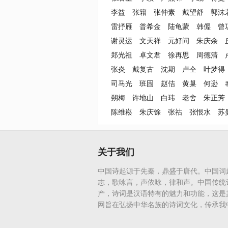
李益
张籍
张仲素
戴望舒
郭沫
雷抒雁
普希金
陆龟蒙
韩偓
曾
谢灵运
文天祥
元好问
朱庆余
郑光祖
卓文君
徐再思
周德清
张炎
戴复古
沈期
卢仝
叶梦得
司马光
班固
赵佶
黄巢
何逊
朔梅
许地山
白玮
老舍
朱正芳
陈维崧
朱庆馀
张祜
张恨水
苏
关于我们
中国诗起源于先秦，鼎盛于唐代。中国词
志，歌咏言，声依咏，律和声。中国传统
产，诗词是汉语特有的魅力和功能，这是
网旨在弘扬中华名族的诗词文化，传承我