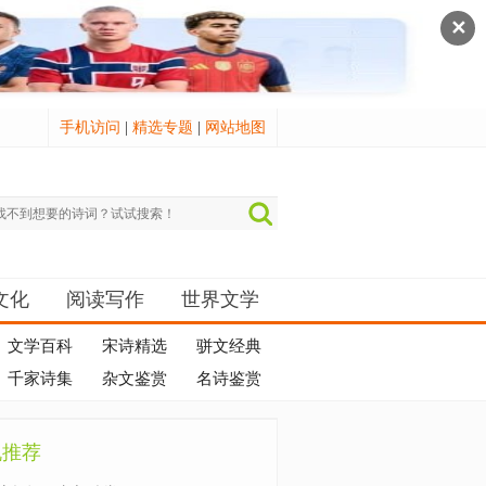
✕
手机访问
|
精选专题
|
网站地图
文化
阅读写作
世界文学
文学百科
宋诗精选
骈文经典
千家诗集
杂文鉴赏
名诗鉴赏
机推荐