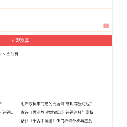
赏
> 当前页
析
毛泽东称李商隐的无题诗“暂时存疑可也”
吴楚东南坼,乾坤日夜浮.《登岳阳楼》诗词原文赏析|名句解读
古诗《孟浩然·宿建德江》诗词注释与赏析
僧裕《千古不留迹》佛门禅诗分析与鉴赏