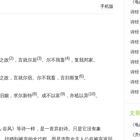
《龟
手机版
诗经
诗经
诗经
诗经
诗经
(2)
(3)
(4)
之故
，言就尔居
。尔不我畜
，复我邦家。
诗经
诗经
(6)
之故，言就尔宿。尔不我畜，言归斯复
。
诗经
诗经
(8)
(9)
(10)
旧姻，求尔新特
。成不以富
，亦祗以异
。
文
《龟
风·谷风》等诗一样，是一首弃妇诗。只是它没有象
《齐
、结婚到被弃的全过程，而是选取女主人公在被弃返回