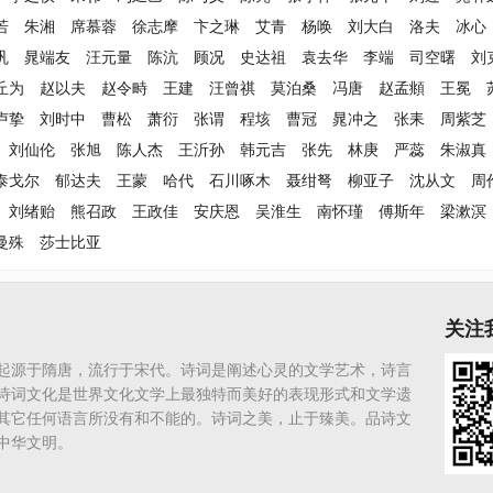
若
朱湘
席慕蓉
徐志摩
卞之琳
艾青
杨唤
刘大白
洛夫
冰心
巩
晁端友
汪元量
陈沆
顾况
史达祖
袁去华
李端
司空曙
刘
丘为
赵以夫
赵令畤
王建
汪曾祺
莫泊桑
冯唐
赵孟頫
王冕
卢挚
刘时中
曹松
萧衍
张谓
程垓
曹冠
晁冲之
张耒
周紫芝
刘仙伦
张旭
陈人杰
王沂孙
韩元吉
张先
林庚
严蕊
朱淑真
泰戈尔
郁达夫
王蒙
哈代
石川啄木
聂绀弩
柳亚子
沈从文
周
刘绪贻
熊召政
王政佳
安庆恩
吴淮生
南怀瑾
傅斯年
梁漱溟
曼殊
莎士比亚
关注
起源于隋唐，流行于宋代。诗词是阐述心灵的文学艺术，诗言
诗词文化是世界文化文学上最独特而美好的表现形式和文学遗
其它任何语言所没有和不能的。诗词之美，止于臻美。品诗文
中华文明。