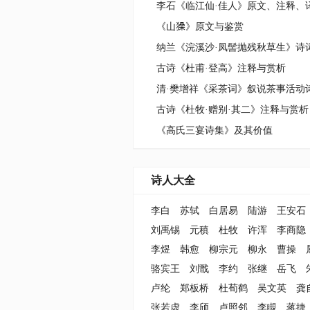
《山
𤢖》原文与鉴赏
纳兰《浣溪沙·凤髻抛残秋草生》诗
古诗《杜甫·登高》注释与赏析
清·樊增祥《采茶词》叙说茶事活动
古诗《杜牧·赠别·其二》注释与赏析
《高氏三宴诗集》及其价值
诗人大全
李白
苏轼
白居易
陆游
王安石
刘禹锡
元稹
杜牧
许浑
李商隐
李煜
韩愈
柳宗元
柳永
曹操
骆宾王
刘戬
李约
张继
岳飞
卢纶
郑板桥
杜荀鹤
吴文英
龚
张若虚
李颀
卢照邻
李瞡
蒋捷