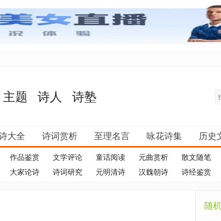
主题
诗人
诗塾
诗大全
诗词赏析
至理名言
咏花诗集
历史
作品鉴赏
文学评论
童话阅读
元曲赏析
散文随笔
大家论诗
诗词研究
元明清诗
汉魏朝诗
诗经鉴赏
随