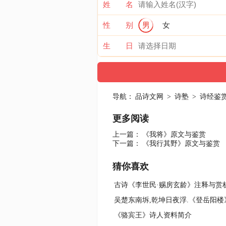
姓 名
性 别
男
女
生 日
导航：
品诗文网
>
诗塾
>
诗经鉴
更多阅读
上一篇：
《我将》原文与鉴赏
下一篇：
《我行其野》原文与鉴赏
猜你喜欢
古诗《李世民·赐房玄龄》注释与赏
《骆宾王》诗人资料简介