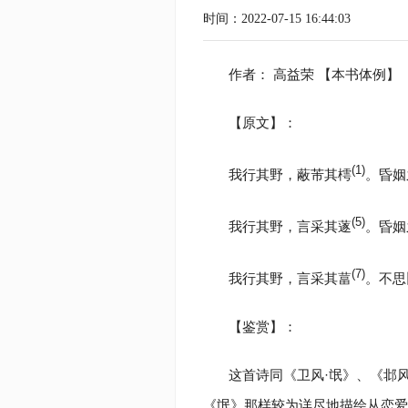
时间：2022-07-15 16:44:03
作者： 高益荣 【本书体例】
【原文】：
(1)
我行其野，蔽芾其樗
。昏姻
(5)
我行其野，言采其蓫
。昏姻
(7)
我行其野，言采其葍
。不思
【鉴赏】：
这首诗同《卫风·氓》、《邶
《氓》那样较为详尽地描绘从恋爱