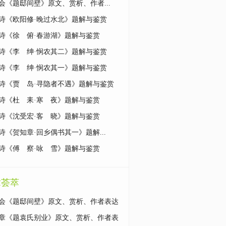
会《题邸间壁》原文、赏析、作者...
诗《欧阳修·晚过水北》题解与鉴赏
诗《徐 俯·春游湖》题解与鉴赏
诗《李 绅·悯农其二》题解与鉴赏
诗《李 绅·悯农其一》题解与鉴赏
诗《贾 岛·寻隐者不遇》题解与鉴赏
诗《杜 耒·寒 夜》题解与鉴赏
诗《沈受宏·客 晓》题解与鉴赏
诗《贺知章·回乡偶书其一》题解...
诗《傅 察·咏 雪》题解与鉴赏
章荟萃
会《题邸间壁》原文、赏析、作者表达
思想情感？
章《题袁氏别业》原文、赏析、作者表