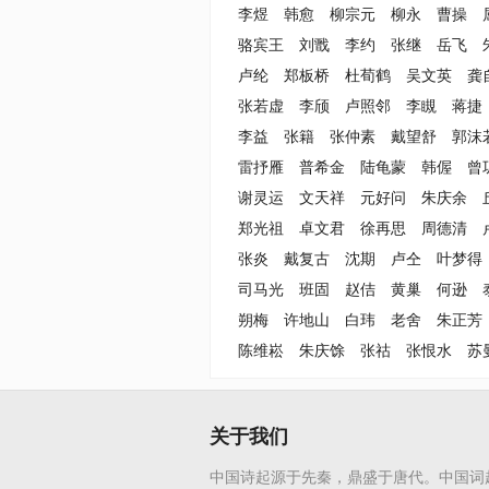
李煜
韩愈
柳宗元
柳永
曹操
骆宾王
刘戬
李约
张继
岳飞
卢纶
郑板桥
杜荀鹤
吴文英
龚
张若虚
李颀
卢照邻
李瞡
蒋捷
李益
张籍
张仲素
戴望舒
郭沫
雷抒雁
普希金
陆龟蒙
韩偓
曾
谢灵运
文天祥
元好问
朱庆余
郑光祖
卓文君
徐再思
周德清
张炎
戴复古
沈期
卢仝
叶梦得
司马光
班固
赵佶
黄巢
何逊
朔梅
许地山
白玮
老舍
朱正芳
陈维崧
朱庆馀
张祜
张恨水
苏
关于我们
中国诗起源于先秦，鼎盛于唐代。中国词