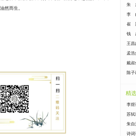
达什
朱 
油然而生。
什么
李 
么思
崔 
么思
钱 
么思
王昌
什么
孟浩
达什
戴叔
表达
陈子
什么
精
李煜
苏轼
朱自
诗词