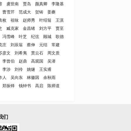
彦
虞世南
贾岛
颜真卿
李隆基
曹雪芹
范成大
贺铸
姜夔
袁枚
祖咏
赵师秀
叶绍翁
王淇
之
臧克家
金昌绪
刘方平
贾至
冯雪峰
叶芝
纪弦
顾城
歌德
克庄
刘辰翁
蔡伸
元结
常建
苏彦文
刘希夷
贯云石
周文质
李曾伯
赵鼎
高观国
吴潜
李涉
刘伶
姚燧
王实甫
作人
吴向东
林徽因
余秋雨
郑振铎
钱钟书
高启
陈师道
我们