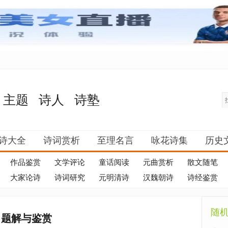
主题
诗人
诗塾
诗大全
诗词赏析
至理名言
咏花诗集
历史
作品鉴赏
文学评论
童话阅读
元曲赏析
散文随笔
大家论诗
诗词研究
元明清诗
汉魏朝诗
诗经鉴赏
随
》题解与鉴赏