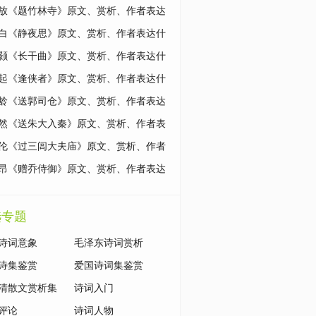
么思想情感？
放《题竹林寺》原文、赏析、作者表达
思想情感？
白《静夜思》原文、赏析、作者表达什
想情感？
颢《长干曲》原文、赏析、作者表达什
想情感？
起《逢侠者》原文、赏析、作者表达什
想情感？
龄《送郭司仓》原文、赏析、作者表达
思想情感？
然《送朱大入秦》原文、赏析、作者表
么思想情感？
伦《过三闾大夫庙》原文、赏析、作者
什么思想情感？
昂《赠乔侍御》原文、赏析、作者表达
思想情感？
选专题
诗词意象
毛泽东诗词赏析
诗集鉴赏
爱国诗词集鉴赏
清散文赏析集
诗词入门
评论
诗词人物