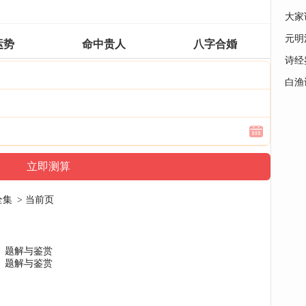
大家
元明
运势
命中贵人
八字合婚
诗经
白渔
全集
> 当前页
》题解与鉴赏
》题解与鉴赏