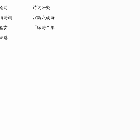
论诗
诗词研究
清诗词
汉魏六朝诗
鉴赏
千家诗全集
诗选