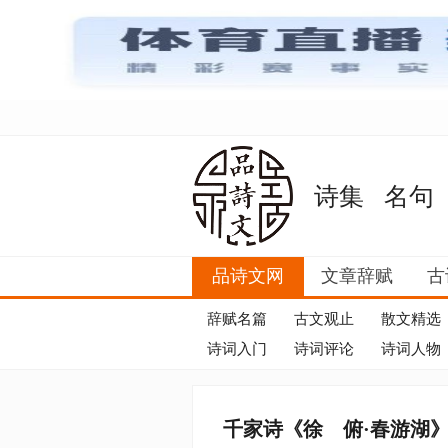
诗集
名句
品诗文网
文章辞赋
古
辞赋名篇
古文观止
散文精选
诗词入门
诗词评论
诗词人物
千家诗《徐 俯·春游湖