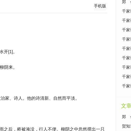
郑 
手机版
千家
千家
千家
千家
千家
开[1]。
千家
出柳阴来。
千家
千家
千家
宋代政治家、诗人。他的诗清新、自然而平淡。
文
郑 
什么
贺知
雨之后，桥被淹没，行人不便。柳阴之中忽然撑出一只