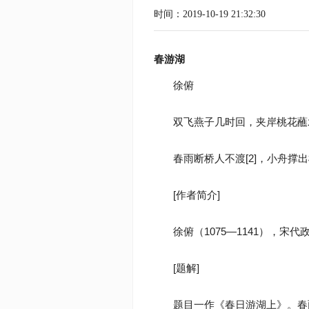
时间：2019-10-19 21:32:30
春游湖
徐俯
双飞燕子几时回，夹岸桃花蘸水
春雨断桥人不渡[2]，小舟撑
[作者简介]
徐俯（1075—1141），
[题解]
题目一作《春日游湖上》。春