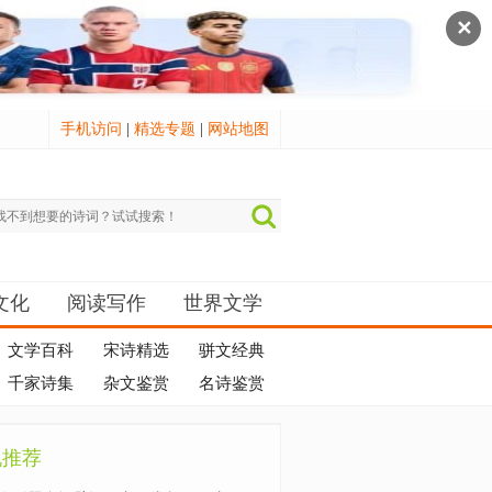
✕
手机访问
|
精选专题
|
网站地图
文化
阅读写作
世界文学
文学百科
宋诗精选
骈文经典
千家诗集
杂文鉴赏
名诗鉴赏
机推荐