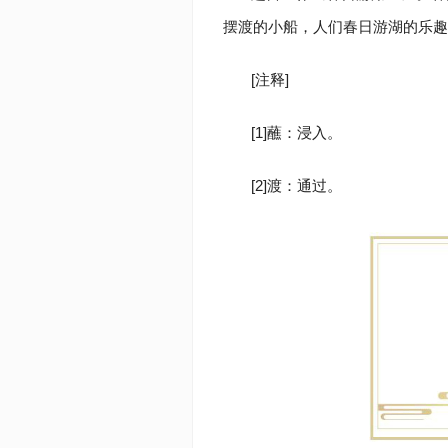
摆渡的小船，人们春日游湖的乐趣
[注释]
[1]蘸：浸入。
[2]渡：通过。