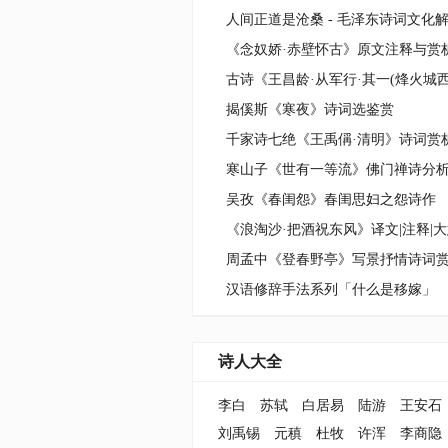
人间正道是沧桑 - 毛泽东诗词文化
《念奴娇·赤壁怀古》原文注释与赏
揭傒斯《寒夜》诗词选鉴赏
千家诗七绝《王禹偁·清明》诗词赏
寒山子《世有一等流》佛门禅诗分
吴孜《春闺怨》春闺思妇之怨诗作
《浪淘沙·把酒祝东风》译文|注释|大
周孟中《登春野亭》写景抒情诗词
汉语修辞手法系列「什么是移嫁」
诗人大全
李白
苏轼
白居易
陆游
王安石
刘禹锡
元稹
杜牧
许浑
李商隐