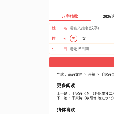
八字精批
2026
姓 名
性 别
男
女
生 日
导航：
品诗文网
>
诗塾
>
千家诗
更多阅读
上一篇：
千家诗《李 绅·悯农其二
下一篇：
千家诗《欧阳修·晚过水北
猜你喜欢