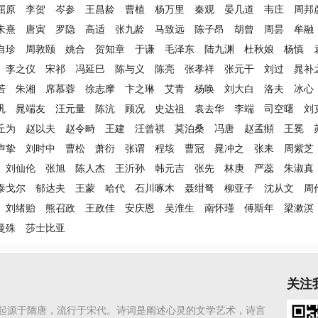
屈原
李贺
岑参
王昌龄
曹植
杨万里
秦观
晏几道
韦庄
周邦
朱熹
唐寅
罗隐
高适
张九龄
马致远
陈子昂
胡曾
周昙
牟融
自珍
周敦颐
姚合
贺知章
于谦
毛泽东
陆九渊
杜秋娘
杨慎
李之仪
宋祁
冯延巳
陈与义
陈亮
张孝祥
张元干
刘过
晁补
若
朱湘
席慕蓉
徐志摩
卞之琳
艾青
杨唤
刘大白
洛夫
冰心
巩
晁端友
汪元量
陈沆
顾况
史达祖
袁去华
李端
司空曙
刘
丘为
赵以夫
赵令畤
王建
汪曾祺
莫泊桑
冯唐
赵孟頫
王冕
卢挚
刘时中
曹松
萧衍
张谓
程垓
曹冠
晁冲之
张耒
周紫芝
刘仙伦
张旭
陈人杰
王沂孙
韩元吉
张先
林庚
严蕊
朱淑真
泰戈尔
郁达夫
王蒙
哈代
石川啄木
聂绀弩
柳亚子
沈从文
周
刘绪贻
熊召政
王政佳
安庆恩
吴淮生
南怀瑾
傅斯年
梁漱溟
曼殊
莎士比亚
关注
起源于隋唐，流行于宋代。诗词是阐述心灵的文学艺术，诗言