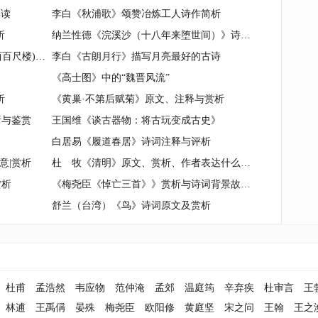
解读
李白《秋浦歌》颂赞冶炼工人诗作简析
析
纳兰性德《浣溪沙（十八年来堕世间）》诗词注释与评析
古诗《王昌龄·从军行·其一(烽火城西百尺楼)》注释与赏析
李白《古朗月行》描写月亮最好的古诗
《高士图》中的“魏晋风流”
析
《黄巢·不第后赋菊》原文、注释与赏析
析与鉴赏
王国维《谈古器物：将古玩变成古史》
白居易《履道春居》诗词注释与评析
意|赏析
杜 牧《清明》原文、赏析、作者表达什么思想情感？
赏析
《梅尧臣《悼亡三首》》赏析与诗词背景故事解读
舒兰（台湾）《鸟》诗词原文及赏析
杜甫
孟浩然
韦应物
范仲淹
孟郊
温庭筠
辛弃疾
杜审言
王
林逋
王禹偁
晏殊
梅尧臣
欧阳修
黄庭坚
宋之问
王翰
王之