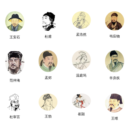
孟浩然
韦应物
杜甫
王安石
温庭筠
孟郊
辛弃疾
范仲淹
崔颢
王勃
杜审言
王维