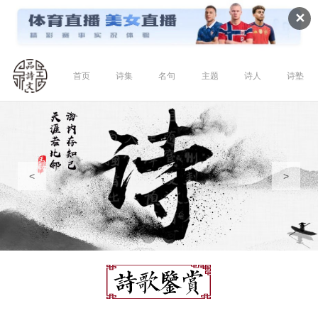
✕
首页
诗集
名句
主题
诗人
诗塾
<
>