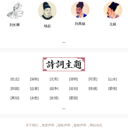
刘禹锡
元稹
刘长卿
钱起
...
[壮志]
[深秋]
[元宵]
[清明]
[写景]
[山水]
[田园]
[边塞]
[战争]
[送别]
[情感]
[爱情]
[离别]
[乡愁]
[友情]
[爱国]
...
关于我们
免责声明
隐私声明
版权声明
网站动态