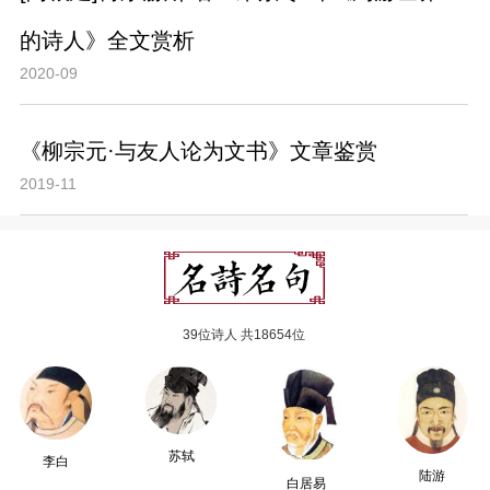
的诗人》全文赏析
2020-09
《柳宗元·与友人论为文书》文章鉴赏
2019-11
39位诗人 共18654位
苏轼
李白
陆游
白居易