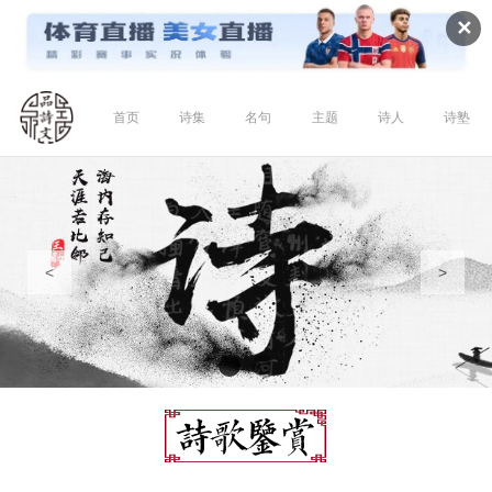
✕
首页
诗集
名句
主题
诗人
诗塾
<
>