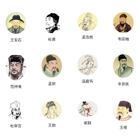
孟浩然
韦应物
杜甫
王安石
温庭筠
孟郊
辛弃疾
范仲淹
崔颢
王勃
杜审言
王维