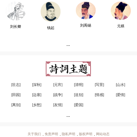
刘禹锡
元稹
刘长卿
钱起
...
[壮志]
[深秋]
[元宵]
[清明]
[写景]
[山水]
[田园]
[边塞]
[战争]
[送别]
[情感]
[爱情]
[离别]
[乡愁]
[友情]
[爱国]
...
关于我们
免责声明
隐私声明
版权声明
网站动态