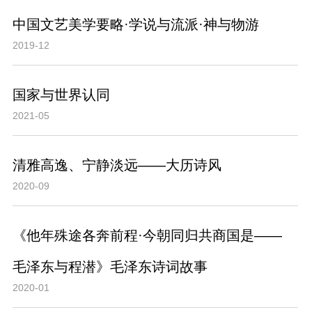
中国文艺美学要略·学说与流派·神与物游
2019-12
国家与世界认同
2021-05
清雅高逸、宁静淡远——大历诗风
2020-09
《他年殊途各奔前程·今朝同归共商国是——
毛泽东与程潜》毛泽东诗词故事
2020-01