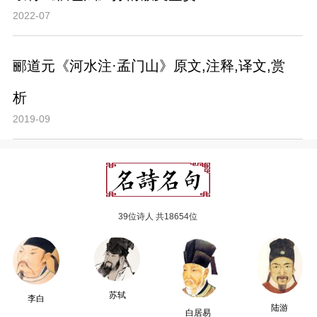
2022-07
郦道元《河水注·孟门山》原文,注释,译文,赏
析
2019-09
39位诗人 共18654位
苏轼
李白
陆游
白居易