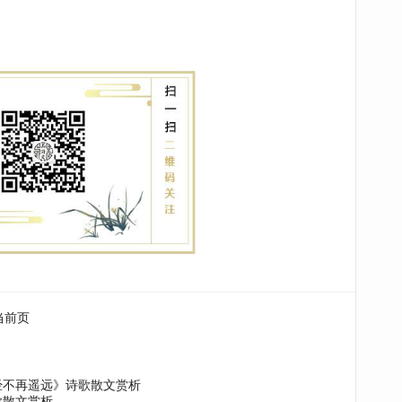
当前页
经不再遥远》诗歌散文赏析
歌散文赏析