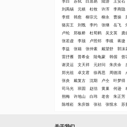
李白
苏轼
白居易
陆游
王安石
刘禹锡
元稹
杜牧
许浑
李商隐
李煜
韩愈
柳宗元
柳永
曹操
骆宾王
刘戬
李约
张继
岳飞
卢纶
郑板桥
杜荀鹤
吴文英
龚
张若虚
李颀
卢照邻
李瞡
蒋捷
李益
张籍
张仲素
戴望舒
郭沫
雷抒雁
普希金
陆龟蒙
韩偓
曾
谢灵运
文天祥
元好问
朱庆余
郑光祖
卓文君
徐再思
周德清
张炎
戴复古
沈期
卢仝
叶梦得
司马光
班固
赵佶
黄巢
何逊
朔梅
许地山
白玮
老舍
朱正芳
陈维崧
朱庆馀
张祜
张恨水
苏
关于我们