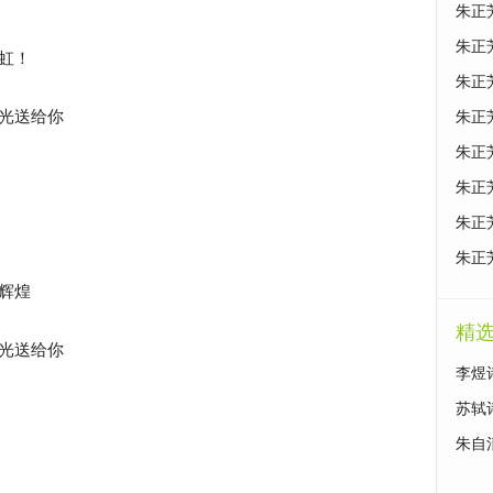
朱正
朱正
虹！
朱正
光送给你
朱正
朱正
朱正
朱正
朱正
辉煌
精
光送给你
李煜
苏轼
朱自