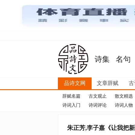
诗集
名句
品诗文网
文章辞赋
古
辞赋名篇
古文观止
散文精选
诗词入门
诗词评论
诗词人物
朱正芳,李子嘉《让我把