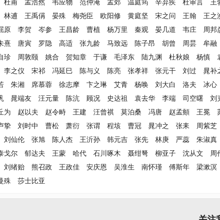
杜甫
孟浩然
韦应物
范仲淹
孟郊
温庭筠
辛弃疾
杜审言
王
林逋
王禹偁
晏殊
梅尧臣
欧阳修
黄庭坚
宋之问
王翰
王之
屈原
李贺
岑参
王昌龄
曹植
杨万里
秦观
晏几道
韦庄
周邦
朱熹
唐寅
罗隐
高适
张九龄
马致远
陈子昂
胡曾
周昙
牟融
自珍
周敦颐
姚合
贺知章
于谦
毛泽东
陆九渊
杜秋娘
杨慎
李之仪
宋祁
冯延巳
陈与义
陈亮
张孝祥
张元干
刘过
晁补
若
朱湘
席慕蓉
徐志摩
卞之琳
艾青
杨唤
刘大白
洛夫
冰心
巩
晁端友
汪元量
陈沆
顾况
史达祖
袁去华
李端
司空曙
刘
丘为
赵以夫
赵令畤
王建
汪曾祺
莫泊桑
冯唐
赵孟頫
王冕
卢挚
刘时中
曹松
萧衍
张谓
程垓
曹冠
晁冲之
张耒
周紫芝
刘仙伦
张旭
陈人杰
王沂孙
韩元吉
张先
林庚
严蕊
朱淑真
泰戈尔
郁达夫
王蒙
哈代
石川啄木
聂绀弩
柳亚子
沈从文
周
刘绪贻
熊召政
王政佳
安庆恩
吴淮生
南怀瑾
傅斯年
梁漱溟
曼殊
莎士比亚
关注