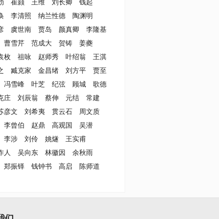
勃
崔颢
王维
刘长卿
钱起
涣
李清照
纳兰性德
陶渊明
彦
虞世南
贾岛
颜真卿
李隆基
曹雪芹
范成大
贺铸
姜夔
袁枚
祖咏
赵师秀
叶绍翁
王淇
之
臧克家
金昌绪
刘方平
贾至
冯雪峰
叶芝
纪弦
顾城
歌德
克庄
刘辰翁
蔡伸
元结
常建
苏彦文
刘希夷
贯云石
周文质
李曾伯
赵鼎
高观国
吴潜
李涉
刘伶
姚燧
王实甫
作人
吴向东
林徽因
余秋雨
郑振铎
钱钟书
高启
陈师道
我们