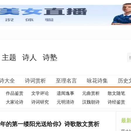
主题
诗人
诗塾
诗大全
诗词赏析
至理名言
咏花诗集
历史
作品鉴赏
文学评论
遗闻逸事
元曲赏析
散文随笔
大家论诗
诗词研究
元明清诗
汉魏朝诗
诗经鉴赏
最
新年的第一缕阳光送给你》诗歌散文赏析