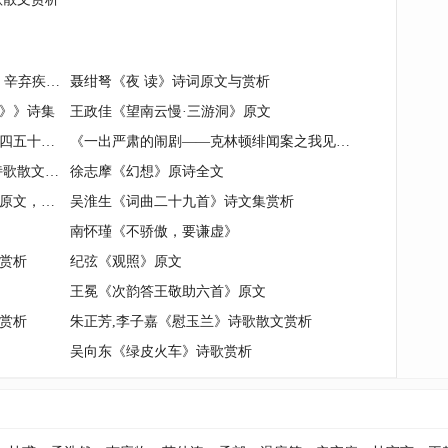
《鹊桥仙·和范先之送佑之弟归浮梁》辛弃疾词集
聂绀弩《夜 读》诗词原文与赏析
》》诗集
王政佳《望南云慢·三游洞》原文
王维《自大散以往深林密竹磴道盘曲四五十里至黄牛岭见黄花川》原文，注释，译文，赏析
《一出严肃的闹剧——克林顿绯闻案之我见》刘绪贻杂文
朱正芳,李子嘉《早安！上海大学》诗歌散文赏析
徐志摩《幻想》原诗全文
李煜《子夜歌（寻春须是先春早）》原文，注释，译文，赏析
吴淮生《词曲二十九首》诗文集赏析
南怀瑾《不骄傲，要谦虚》
赏析
纪弦《观照》原文
王冕《次韵答王敬助六首》原文
赏析
朱正芳,李子嘉《慰玉兰》诗歌散文赏析
吴向东《绿皮火车》诗歌赏析