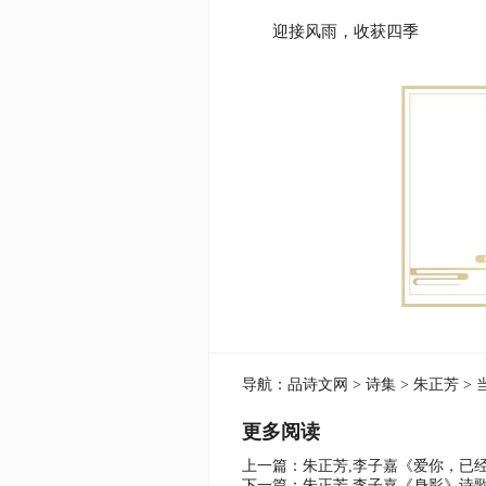
迎接风雨，收获四季
导航：
品诗文网
>
诗集
>
朱正芳
> 
更多阅读
上一篇：
朱正芳,李子嘉《爱你，已
下一篇：
朱正芳,李子嘉《身影》诗