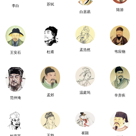
苏轼
李白
陆游
白居易
孟浩然
韦应物
杜甫
王安石
温庭筠
孟郊
辛弃疾
范仲淹
崔颢
王勃