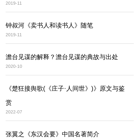
2019-11
钟叔河《卖书人和读书人》随笔
2019-11
澹台见谋的解释？澹台见谋的典故与出处
2020-10
《楚狂接舆歌(《庄子·人间世》)》原文与鉴
赏
2022-07
张翼之《东汉会要》中国名著简介