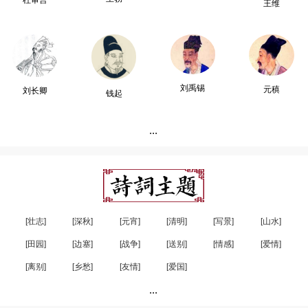
杜审言
王维
刘禹锡
元稹
刘长卿
钱起
...
[壮志]
[深秋]
[元宵]
[清明]
[写景]
[山水]
[田园]
[边塞]
[战争]
[送别]
[情感]
[爱情]
[离别]
[乡愁]
[友情]
[爱国]
...