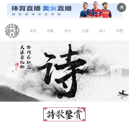
✕
首页
诗集
名句
主题
诗人
诗塾
<
>